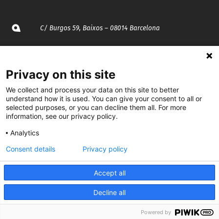
C/ Burgos 59, Baixos – 08014 Barcelona
spccc@
spcgtcatalunya.cat
Privacy on this site
935 120 481
We collect and process your data on this site to better
understand how it is used. You can give your consent to all or
@CGTCatalunya
selected purposes, or you can decline them all. For more
information, see our privacy policy.
cgtcatalunya
Analytics
CGTCatalunya
Consent details
Privacy policy
cgtcatalunya
Accept all
Decline all
Desenvolupat per
Powered by