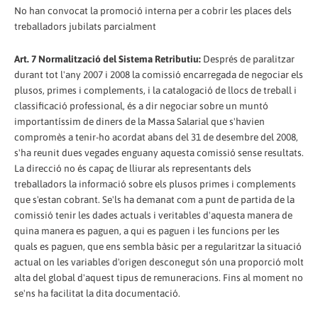
No han convocat la promoció interna per a cobrir les places dels
treballadors jubilats parcialment
Art. 7 Normalització del Sistema Retributiu:
Després de paralitzar
durant tot l'any 2007 i 2008 la comissió encarregada de negociar els
plusos, primes i complements, i la catalogació de llocs de treball i
classificació professional, és a dir negociar sobre un muntó
importantíssim de diners de la Massa Salarial que s'havien
compromès a tenir-ho acordat abans del 31 de desembre del 2008,
s'ha reunit dues vegades enguany aquesta comissió sense resultats.
La direcció no és capaç de lliurar als representants dels
treballadors la informació sobre els plusos primes i complements
que s'estan cobrant. Se'ls ha demanat com a punt de partida de la
comissió tenir les dades actuals i veritables d'aquesta manera de
quina manera es paguen, a qui es paguen i les funcions per les
quals es paguen, que ens sembla bàsic per a regularitzar la situació
actual on les variables d'origen desconegut són una proporció molt
alta del global d'aquest tipus de remuneracions. Fins al moment no
se'ns ha facilitat la dita documentació.