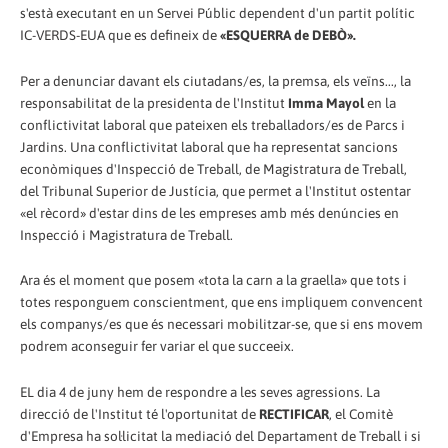
s'està executant en un Servei Públic dependent d'un partit polític
IC-VERDS-EUA que es defineix de
«ESQUERRA de DEBÒ».
Per a denunciar davant els ciutadans/es, la premsa, els veïns..., la
responsabilitat de la presidenta de l'Institut
Imma Mayol
en la
conflictivitat laboral que pateixen els treballadors/es de Parcs i
Jardins. Una conflictivitat laboral que ha representat sancions
econòmiques d'Inspecció de Treball, de Magistratura de Treball,
del Tribunal Superior de Justícia, que permet a l'Institut ostentar
«el rècord» d'estar dins de les empreses amb més denúncies en
Inspecció i Magistratura de Treball.
Ara és el moment que posem «tota la carn a la graella» que tots i
totes responguem conscientment, que ens impliquem convencent
els companys/es que és necessari mobilitzar-se, que si ens movem
podrem aconseguir fer variar el que succeeix.
EL dia 4 de juny hem de respondre a les seves agressions. La
direcció de l'Institut té l'oportunitat de
RECTIFICAR
, el Comitè
d'Empresa ha sol·licitat la mediació del Departament de Treball i si