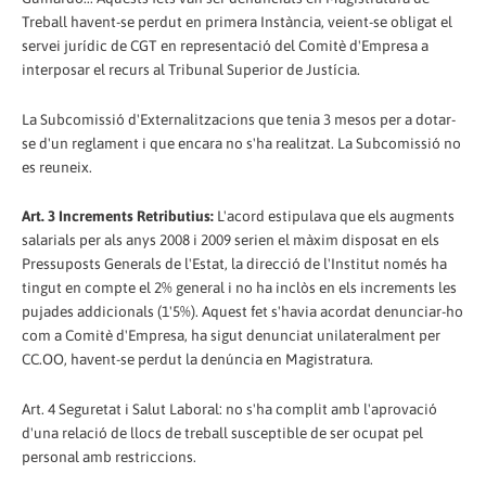
Treball havent-se perdut en primera Instància, veient-se obligat el
servei jurídic de CGT en representació del Comitè d'Empresa a
interposar el recurs al Tribunal Superior de Justícia.
La Subcomissió d'Externalitzacions que tenia 3 mesos per a dotar-
se d'un reglament i que encara no s'ha realitzat. La Subcomissió no
es reuneix.
Art. 3 Increments Retributius:
L'acord estipulava que els augments
salarials per als anys 2008 i 2009 serien el màxim disposat en els
Pressuposts Generals de l'Estat, la direcció de l'Institut només ha
tingut en compte el 2% general i no ha inclòs en els increments les
pujades addicionals (1'5%). Aquest fet s'havia acordat denunciar-ho
com a Comitè d'Empresa, ha sigut denunciat unilateralment per
CC.OO, havent-se perdut la denúncia en Magistratura.
Art. 4 Seguretat i Salut Laboral: no s'ha complit amb l'aprovació
d'una relació de llocs de treball susceptible de ser ocupat pel
personal amb restriccions.