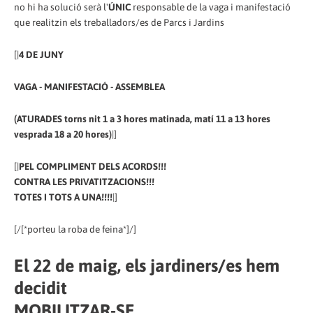
no hi ha solució serà l'
ÚNIC
responsable de la vaga i manifestació
que realitzin els treballadors/es de Parcs i Jardins
[|
4 DE JUNY
VAGA - MANIFESTACIÓ - ASSEMBLEA
(ATURADES torns nit 1 a 3 hores matinada, matí 11 a 13 hores
vesprada 18 a 20 hores)
|]
[|
PEL COMPLIMENT DELS ACORDS!!!
CONTRA LES PRIVATITZACIONS!!!
TOTES I TOTS A UNA!!!!
|]
[/[*porteu la roba de feina*]/]
El 22 de maig, els jardiners/es hem
decidit
MOBILITZAR-SE