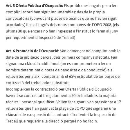
Art. 5 Oferta Pública d'Ocupació:
Els problemes haguts per a fer
complir l'acord han sigut innumerables: des de la pròpia
convocatòria (convocant places de tècnics que no havien sigut
acordades) fins a l'ingrés dels nous companys de l'OPO 2008, (els
últims 30 que encara no han ingressat a l'Institut lo faran al juny
per requeriment d'Inspecció de Treball)
Art. 6 Promoció de l'Ocupació:
Van començar no complint amb la
data de la jubilació parcial dels primers companys afectats. Fan
signar una clàusula addicional (on es comprometen a fer un
nombre determinat d'hores de penositat o de conducció) als
rellevistes per a així complir amb el 65% estipulat de les bases de
cotització del treballador substituït
Incompleixen la contractació per Oferta Pública d'Ocupació,
havent-se contractat irregularment a 50 treballadors la majoria
tècnics i personal qualificat. Volien fer signar i van pressionar a 17
rellevistes que han guanyat la plaça de l'OPO que signaren una
clàusula de «suspensió del contracte fix» tenint la Inspecció de
Treball que requerir a la direcció perquè no ho facin.