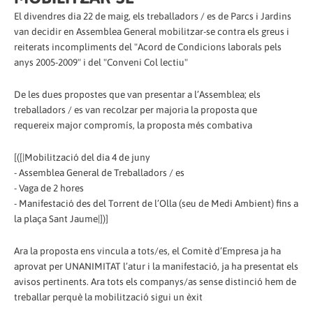
El divendres dia 22 de maig, els treballadors / es de Parcs i Jardins
van decidir en Assemblea General mobilitzar-se contra els greus i
reiterats incompliments del "Acord de Condicions laborals pels
anys 2005-2009" i del "Conveni Col lectiu"
De les dues propostes que van presentar a l’Assemblea; els
treballadors / es van recolzar per majoria la proposta que
requereix major compromís, la proposta més combativa
[([|Mobilització del dia 4 de juny
- Assemblea General de Treballadors / es
- Vaga de 2 hores
- Manifestació des del Torrent de l’Olla (seu de Medi Ambient) fins a
la plaça Sant Jaume|])]
Ara la proposta ens vincula a tots/es, el Comitè d’Empresa ja ha
aprovat per UNANIMITAT l’atur i la manifestació, ja ha presentat els
avisos pertinents. Ara tots els companys/as sense distinció hem de
treballar perquè la mobilització sigui un èxit