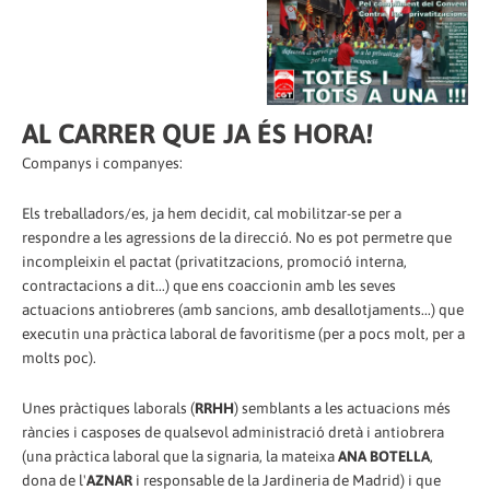
AL CARRER QUE JA ÉS HORA!
Companys i companyes:
Els treballadors/es, ja hem decidit, cal mobilitzar-se per a
respondre a les agressions de la direcció. No es pot permetre que
incompleixin el pactat (privatitzacions, promoció interna,
contractacions a dit...) que ens coaccionin amb les seves
actuacions antiobreres (amb sancions, amb desallotjaments...) que
executin una pràctica laboral de favoritisme (per a pocs molt, per a
molts poc).
Unes pràctiques laborals (
RRHH
) semblants a les actuacions més
ràncies i casposes de qualsevol administració dretà i antiobrera
(una pràctica laboral que la signaria, la mateixa
ANA BOTELLA
,
dona de l'
AZNAR
i responsable de la Jardineria de Madrid) i que