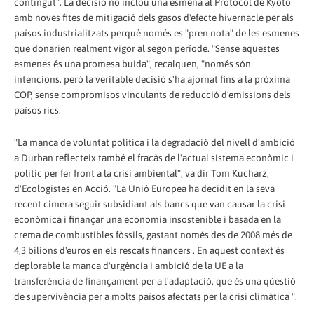
contingut". La decisió no inclou una esmena al Protocol de Kyoto
amb noves fites de mitigació dels gasos d'efecte hivernacle per als
països industrialitzats perquè només es "pren nota" de les esmenes
que donarien realment vigor al segon període. "Sense aquestes
esmenes és una promesa buida", recalquen, "només són
intencions, però la veritable decisió s'ha ajornat fins a la pròxima
COP, sense compromisos vinculants de reducció d'emissions dels
països rics.
"La manca de voluntat política i la degradació del nivell d'ambició
a Durban reflecteix també el fracàs de l'actual sistema econòmic i
polític per fer front a la crisi ambiental", va dir Tom Kucharz,
d'Ecologistes en Acció. "La Unió Europea ha decidit en la seva
recent cimera seguir subsidiant als bancs que van causar la crisi
econòmica i finançar una economia insostenible i basada en la
crema de combustibles fòssils, gastant només des de 2008 més de
4,3 bilions d'euros en els rescats financers . En aquest context és
deplorable la manca d'urgència i ambició de la UE a la
transferència de finançament per a l'adaptació, que és una qüestió
de supervivència per a molts països afectats per la crisi climàtica ".