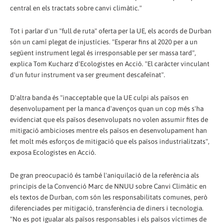
central en els tractats sobre canvi climàtic."
Tot i parlar d'un "full de ruta" oferta per la UE, els acords de Durban
són un camí plegat de injustícies. "Esperar fins al 2020 per a un
següent instrument legal és irresponsable per ser massa tard",
explica Tom Kucharz d'Ecologistes en Acció. "El caràcter vinculant
d'un futur instrument va ser greument descafeïnat".
D'altra banda és "inacceptable que la UE culpi als països en
desenvolupament per la manca d'avenços quan un cop més s'ha
evidenciat que els països desenvolupats no volen assumir fites de
mitigació ambicioses mentre els països en desenvolupament han
fet molt més esforços de mitigació que els països industrialitzats",
exposa Ecologistes en Acció.
De gran preocupació és també l'aniquilació de la referència als
principis de la Convenció Marc de NNUU sobre Canvi Climàtic en
els textos de Durban, com són les responsabilitats comunes, però
diferenciades per mitigació, transferència de diners i tecnologia.
"No es pot igualar als països responsables i els països víctimes de