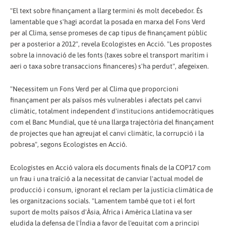
"El text sobre finançament a llarg termini és molt decebedor. És
lamentable que s'hagi acordat la posada en marxa del Fons Verd
per al Clima, sense promeses de cap tipus de finançament públic
per a posterior a 2012", revela Ecologistes en Acció. "Les propostes
sobre la innovació de les fonts (taxes sobre el transport marítim i
aeri o taxa sobre transaccions financeres) s'ha perdut", afegeixen.
"Necessitem un Fons Verd per al Clima que proporcioni
finançament per als països més vulnerables i afectats pel canvi
climàtic, totalment independent d'institucions antidemocràtiques
com el Banc Mundial, que té una llarga trajectòria del finançament
de projectes que han agreujat el canvi climàtic, la corrupció i la
pobresa", segons Ecologistes en Acció.
Ecologistes en Acció valora els documents finals de la COP17 com
un frau i una traïció a la necessitat de canviar l'actual model de
producció i consum, ignorant el reclam per la justícia climàtica de
les organitzacions socials. "Lamentem també que tot i el fort
suport de molts països d'Àsia, Àfrica i Amèrica Llatina va ser
eludida la defensa de l'Índia a favor de l'equitat com a principi