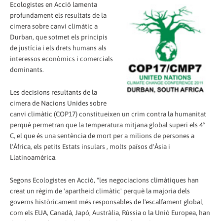
Ecologistes en Acció lamenta
profundament els resultats de la
cimera sobre canvi climàtic a
Durban, que sotmet els principis
de justícia i els drets humans als
interessos econòmics i comercials
dominants.
Les decisions resultants de la
cimera de Nacions Unides sobre
canvi climàtic (COP17) constitueixen un crim contra la humanitat
perquè permetran que la temperatura mitjana global superi els 4º
C, el que és una sentència de mort per a milions de persones a
l'Àfrica, els petits Estats insulars , molts països d'Àsia i
Llatinoamèrica.
Segons Ecologistes en Acció, "les negociacions climàtiques han
creat un règim de 'apartheid climàtic' perquè la majoria dels
governs històricament més responsables de l'escalfament global,
com els EUA, Canadà, Japó, Austràlia, Rússia o la Unió Europea, han