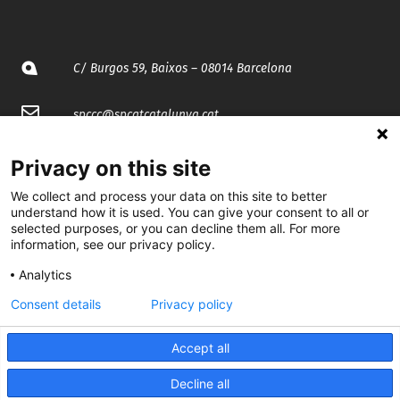
C/ Burgos 59, Baixos – 08014 Barcelona
spccc@
spcgtcatalunya.cat
935 120 481
Privacy on this site
We collect and process your data on this site to better
@CGTCatalunya
understand how it is used. You can give your consent to all or
selected purposes, or you can decline them all. For more
information, see our privacy policy.
cgtcatalunya
Analytics
CGTCatalunya
Consent details
Privacy policy
cgtcatalunya
Accept all
Decline all
Desenvolupat per