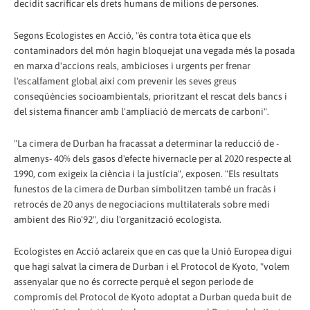
decidit sacrificar els drets humans de milions de persones.
Segons Ecologistes en Acció, "és contra tota ètica que els
contaminadors del món hagin bloquejat una vegada més la posada
en marxa d'accions reals, ambicioses i urgents per frenar
l'escalfament global així com prevenir les seves greus
conseqüències socioambientals, prioritzant el rescat dels bancs i
del sistema financer amb l'ampliació de mercats de carboni".
"La cimera de Durban ha fracassat a determinar la reducció de -
almenys- 40% dels gasos d'efecte hivernacle per al 2020 respecte al
1990, com exigeix la ciència i la justícia", exposen. "Els resultats
funestos de la cimera de Durban simbolitzen també un fracàs i
retrocés de 20 anys de negociacions multilaterals sobre medi
ambient des Rio'92", diu l'organització ecologista.
Ecologistes en Acció aclareix que en cas que la Unió Europea digui
que hagi salvat la cimera de Durban i el Protocol de Kyoto, "volem
assenyalar que no és correcte perquè el segon període de
compromís del Protocol de Kyoto adoptat a Durban queda buit de