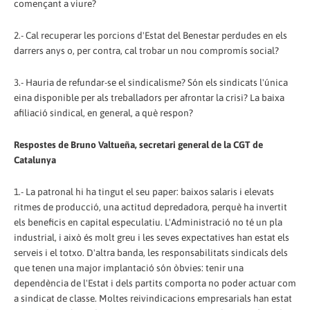
començant a viure?
2.- Cal recuperar les porcions d'Estat del Benestar perdudes en els
darrers anys o, per contra, cal trobar un nou compromís social?
3.- Hauria de refundar-se el sindicalisme? Són els sindicats l'única
eina disponible per als treballadors per afrontar la crisi? La baixa
afiliació sindical, en general, a què respon?
Respostes de Bruno Valtueña, secretari general de la CGT de
Catalunya
1.- La patronal hi ha tingut el seu paper: baixos salaris i elevats
ritmes de producció, una actitud depredadora, perquè ha invertit
els beneficis en capital especulatiu. L'Administració no té un pla
industrial, i això és molt greu i les seves expectatives han estat els
serveis i el totxo. D'altra banda, les responsabilitats sindicals dels
que tenen una major implantació són òbvies: tenir una
dependència de l'Estat i dels partits comporta no poder actuar com
a sindicat de classe. Moltes reivindicacions empresarials han estat