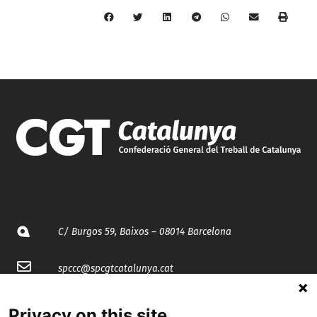
C/ Burgos 59, Baixos – 08014 Barcelona
spccc@
spcgtcatalunya.cat
935 120 481
Privacy on this site