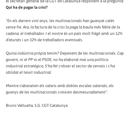
el secretari general de la CGT de Catalunya responent a la pregunta:
Qui ha de pagar la crisi?
"En els darrers vint anys, les multinacionals han guanyat calés
sense fre. Ara, la factura de la crisi la paga la baula més feble de la
cadena: el treballador. I el nostre és un país molt fràgil amb un 12%
d'aturats i un 32% de treballadors eventuals.
Quina indústria pròpia tenim? Depenem de les multinacionals. Cap
govern, ni el PP ni el PSOE, no ha elaborat mai una política
industrial estratègica. S'ha fet crèixer el sector de serveis i s'ha
oblidat el teixit industrial.
Mentre s'abaratien els salaris amb dobles escales salarials, els
guanys de les multinacionals creixien desmesuradament".
Bruno Valtueña, S.G. CGT-Catalunya