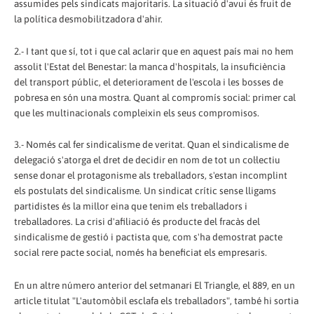
assumides pels sindicats majoritaris. La situació d'avui és fruit de
la política desmobilitzadora d'ahir.
2.- I tant que sí, tot i que cal aclarir que en aquest país mai no hem
assolit l'Estat del Benestar: la manca d'hospitals, la insuficiència
del transport públic, el deteriorament de l'escola i les bosses de
pobresa en són una mostra. Quant al compromís social: primer cal
que les multinacionals compleixin els seus compromisos.
3.- Només cal fer sindicalisme de veritat. Quan el sindicalisme de
delegació s'atorga el dret de decidir en nom de tot un col·lectiu
sense donar el protagonisme als treballadors, s'estan incomplint
els postulats del sindicalisme. Un sindicat crític sense lligams
partidistes és la millor eina que tenim els treballadors i
treballadores. La crisi d'afiliació és producte del fracàs del
sindicalisme de gestió i pactista que, com s'ha demostrat pacte
social rere pacte social, només ha beneficiat els empresaris.
En un altre número anterior del setmanari El Triangle, el 889, en un
article titulat "L'automòbil esclafa els treballadors", també hi sortia