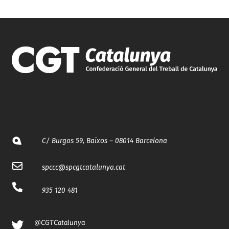
C/ Burgos 59, Baixos – 08014 Barcelona
spccc@
spcgtcatalunya.cat
935 120 481
@CGTCatalunya