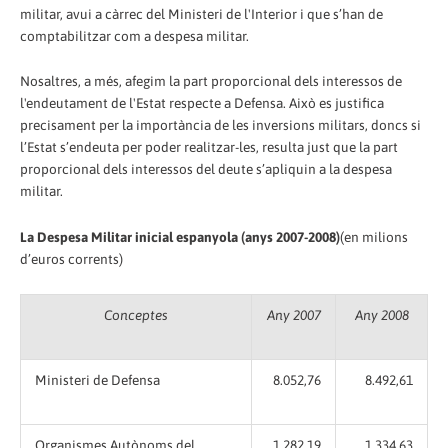
militar, avui a càrrec del Ministeri de l'Interior i que s’han de
comptabilitzar com a despesa militar.
Nosaltres, a més, afegim la part proporcional dels interessos de
l'endeutament de l'Estat respecte a Defensa. Això es justifica
precisament per la importància de les inversions militars, doncs si
l’Estat s’endeuta per poder realitzar-les, resulta just que la part
proporcional dels interessos del deute s’apliquin a la despesa
militar.
La Despesa Militar inicial espanyola (anys 2007-2008)
(en milions
d’euros corrents)
Conceptes
Any 2007
Any 2008
Ministeri de Defensa
8.052,76
8.492,61
Organismes Autònoms del
1.282,19
1.334,63