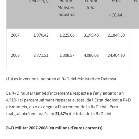
Defensa
(
1
)
militar
Militar
Estat
Mi
Ministeri
total
Indústria
i CC.AA.
2007
1.970,42
1.225,06
3.195,48
21.849,50
2008
2.771,51
1.308,57
4.080,08
24.404,60
(1 )Les inversions inclouen el R+D del Ministeri de Defensa
La R+D militar també s’incrementa respecte a l’any anterior un
4,91% i si percentualment respecte al total de l’Estat dedicat a R+D
disminueix, això es degut a l’increment de la R+D civil. Però
malgrat això encara és un
21,67%
del total de la R+D civil.
R+D Militar 2007-2008 (en milions d’euros corrents)