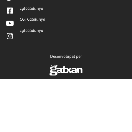
cgtcatalunya
CGTCatalunya
cgtcatalunya
Desenvolupat per