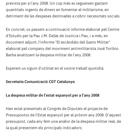
prevista per a l'any 2008. Un cop més es segueixen gastant
quantitats ingents de diners en fomentar el militarisme, en
detriment de les despeses destinades a cobrir necessitats socials.
En concret, us passem a continuació informe elaborat pel Centre
d’Estudis per la Pau J.M. Delàs de Justícia i Pau, i a més, en
document adjunt, l'informe "El escándalo del Gasto Militar"
elaborat pel company del moviment antimilitarista José Toribio
Barba analitzant la despesa militar de l'any 2008.
Esperem us siguin d'utilitat en el vostre treball quotidià.
Secretaria Comunicació CGT Catalunya
La despesa militar de l’estat espanyol per a l’any 2008
Han estat presentats al Congrés de Diputats el projecte de
Pressupostos de l'Estat espanyol per al pròxim any 2008. D’aquest
pressupost, cada any fem una anàlisi de la despesa militar real, de
la qual presentem els principals indicadors: