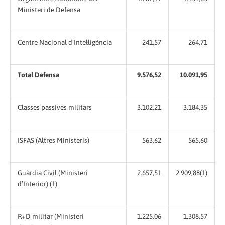
Ministeri de Defensa
Centre Nacional d’Intel·ligència
241,57
264,71
Total Defensa
9.576,52
10.091,95
Classes passives militars
3.102,21
3.184,35
ISFAS (Altres Ministeris)
563,62
565,60
Guàrdia Civil (Ministeri
2.657,51
2.909,88(1)
d’Interior) (1)
R+D militar (Ministeri
1.225,06
1.308,57