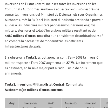
Inversions de l’Estat Central incloses totes les inversions de les
Comunitats Autònomes. Arribem a aquesta conclusió després de
sumar les inversions del Ministeri de Defensa i els seus Organismes
Autònoms, més la R+D del Ministeri d'Indústria destinada a proveir
ajudes a les indústries militars per desenvolupar nous enginys
militars, aleshores el total d'inversions militars resultant és de
4.080 milions d’euros
, una xifra que considerem desorbitada si es té
en compte la necessitat de modernitzar les deficients
infraestructures del país.
Si s'observa la
Taula 1
, es pot apreciar com, l’any 2008 la inversió
militar respecte a l’any 2007 augmenta un
27,7%
. Un increment que
es destinarà, en la seva major part a l’adquisició de nous
armaments.
Taula 1. Inversions Militars/Estat Central+Comunitats
Autònomes(en milions d’euros corrents
Any
Inversions
R+D
Inversió
Inversió
%