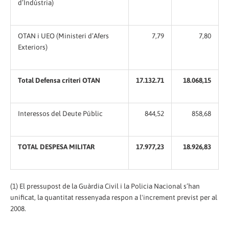
d’Indústria)
OTAN i UEO (Ministeri d’Afers
7,79
7,80
Exteriors)
Total Defensa criteri OTAN
17.132.71
18.068,15
Interessos del Deute Públic
844,52
858,68
TOTAL DESPESA MILITAR
17.977,23
18.926,83
(1) El pressupost de la Guàrdia Civil i la Policia Nacional s’han
unificat, la quantitat ressenyada respon a l'increment previst per al
2008.