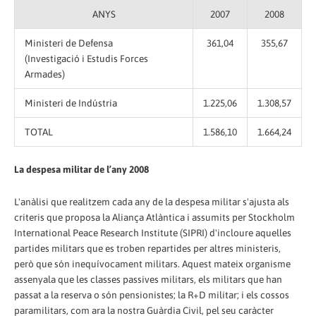
ANYS
2007
2008
Ministeri de Defensa
361,04
355,67
(Investigació i Estudis Forces
Armades)
Ministeri de Indústria
1.225,06
1.308,57
TOTAL
1.586,10
1.664,24
La despesa militar de l’any 2008
L'anàlisi que realitzem cada any de la despesa militar s'ajusta als
criteris que proposa la Aliança Atlàntica i assumits per Stockholm
International Peace Research Institute (SIPRI) d'incloure aquelles
partides militars que es troben repartides per altres ministeris,
però que són inequívocament militars. Aquest mateix organisme
assenyala que les classes passives militars, els militars que han
passat a la reserva o són pensionistes; la R+D militar; i els cossos
paramilitars, com ara la nostra Guàrdia Civil, pel seu caràcter