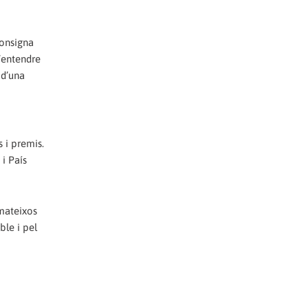
consigna
’entendre
 d’una
s i premis.
i País
 mateixos
ble i pel