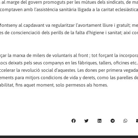
 al marge del govern promoguts per les mútues dels sindicats, de m
mptaven amb l’assistència sanitària lligada a la caritat eclesiàstica
ontseny al capdavant va regularitzar l’avortament lliure i gratuït; m
 de conscienciació dels perills de la falta d’higiene i sanitat; així c
orçar la marxa de milers de voluntaris al front ; tot forçant la incorpor
locs deixats pels seus companys en les fàbriques, tallers, oficines etc
ccelerar la revolució social d’aquestes. Les dones per primera vegada
ements para mitjors condicions de vida y derets, como las parelles de 
abilitat, fins aquet moment, solo permesos als homes.