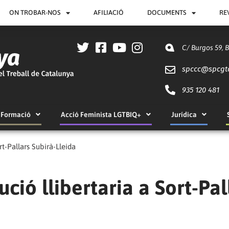
ON TROBAR-NOS
AFILIACIÓ
DOCUMENTS
RE
C/ Burgos 59, 
spccc@
spcgt
935 120 481
Formació
Acció Feminista LGTBIQ+
Jurídica
rt-Pallars Subirà-Lleida
ució llibertaria a Sort-Pal