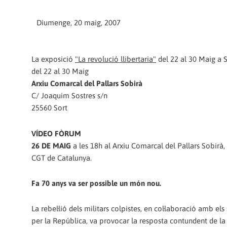
Diumenge, 20 maig, 2007
La exposició
"La revolució llibertaria"
del 22 al 30 Maig a S
del 22 al 30 Maig
Arxiu Comarcal del Pallars Sobirà
C/ Joaquim Sostres s/n
25560 Sort
VÍDEO FÒRUM
26 DE MAIG
a les 18h al Arxiu Comarcal del Pallars Sobirà,
CGT de Catalunya.
Fa 70 anys va ser possible un món nou.
La rebel·lió dels militars colpistes, en col·laboració amb els
per la República, va provocar la resposta contundent de la c