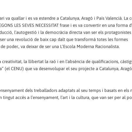
dari va quallar i es va estendre a Catalunya, Aragó i País Valencià. La 
S LES SEVES NECESSITAT frase i es va convertir en una forma d
oducció, l’autogestió i la democràcia directa van ser els protagonistes
a ser una revolució de baix cap dalt que transformà totes les formes
 de poder., va deixar de ser una L’Escola Moderna Racionalista.
reativitat, la llibertat la raó i en l’absència de qualificacions, càstig
da” (el CENU) que va desenvolupar el seu projecte a Catalunya, Aragó 
l’ensenyament dels treballadors adaptats al seu temps i basats en els
tingut accés a l’ensenyament, l’art i la cultura, que van ser per al po