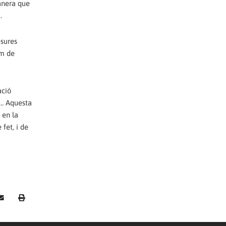
anera que
.
esures
om de
ació
.… Aquesta
 en la
fet, i de