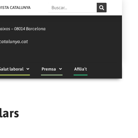
Search
VISTA CATALUNYA
Baixos – 08014 Barcelona
catalunya.cat
Salut laboral
Premsa
Afilia’t
lars