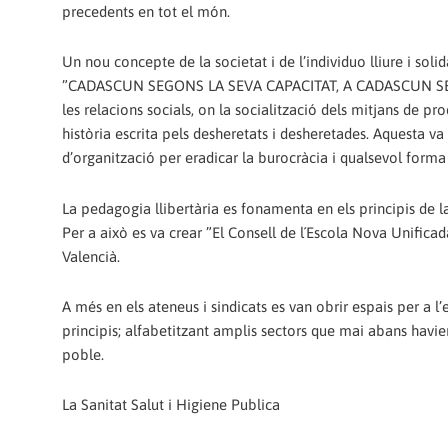
precedents en tot el món.
Un nou concepte de la societat i de l’individuo lliure i soli
”CADASCUN SEGONS LA SEVA CAPACITAT, A CADASCUN SEGON
les relacions socials, on la socialització dels mitjans de pr
història escrita pels desheretats i desheretades. Aquesta v
d’organització per eradicar la burocràcia i qualsevol forma
La pedagogia llibertària es fonamenta en els principis de la c
Per a això es va crear ”El Consell de l´Escola Nova Unifica
Valencià.
A més en els ateneus i sindicats es van obrir espais per a 
principis; alfabetitzant amplis sectors que mai abans havien 
poble.
La Sanitat Salut i Higiene Publica