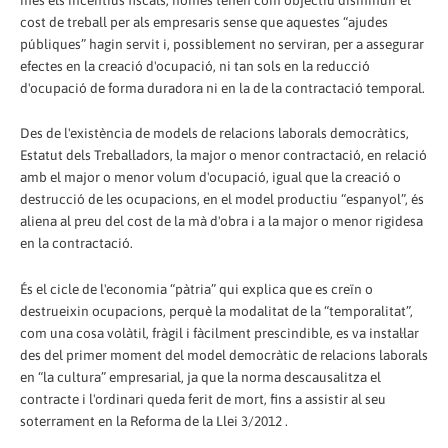
cost de treball per als empresaris sense que aquestes “ajudes
públiques” hagin servit i, possiblement no serviran, per a assegurar
efectes en la creació d'ocupació, ni tan sols en la reducció
d'ocupació de forma duradora ni en la de la contractació temporal.
Des de l'existència de models de relacions laborals democràtics,
Estatut dels Treballadors, la major o menor contractació, en relació
amb el major o menor volum d'ocupació, igual que la creació o
destrucció de les ocupacions, en el model productiu “espanyol”, és
aliena al preu del cost de la mà d'obra i a la major o menor rigidesa
en la contractació.
És el cicle de l'economia “pàtria” qui explica que es creïn o
destrueixin ocupacions, perquè la modalitat de la “temporalitat”,
com una cosa volàtil, fràgil i fàcilment prescindible, es va instal·lar
des del primer moment del model democràtic de relacions laborals
en “la cultura” empresarial, ja que la norma descausalitza el
contracte i l'ordinari queda ferit de mort, fins a assistir al seu
soterrament en la Reforma de la Llei 3/2012 .