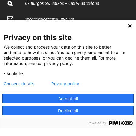
C/ Burgos 59, Baixos – 08014 Barcelona
spccc@
spcgtcatalunya.cat
935 120 481
Privacy on this site
We collect and process your data on this site to better
@CGTCatalunya
understand how it is used. You can give your consent to all or
selected purposes, or you can decline them all. For more
information, see our privacy policy.
cgtcatalunya
Analytics
CGTCatalunya
Consent details
Privacy policy
cgtcatalunya
Accept all
Decline all
Desenvolupat per
Powered by