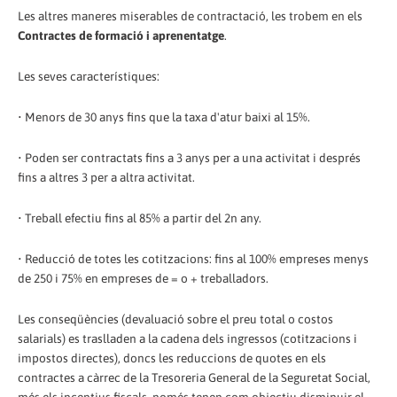
Les altres maneres miserables de contractació, les trobem en els
Contractes de formació i aprenentatge
.
Les seves característiques:
• Menors de 30 anys fins que la taxa d'atur baixi al 15%.
• Poden ser contractats fins a 3 anys per a una activitat i després
fins a altres 3 per a altra activitat.
• Treball efectiu fins al 85% a partir del 2n any.
• Reducció de totes les cotitzacions: fins al 100% empreses menys
de 250 i 75% en empreses de = o + treballadors.
Les conseqüències (devaluació sobre el preu total o costos
salarials) es traslladen a la cadena dels ingressos (cotitzacions i
impostos directes), doncs les reduccions de quotes en els
contractes a càrrec de la Tresoreria General de la Seguretat Social,
més els incentius fiscals, només tenen com objectiu disminuir el