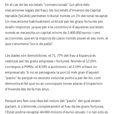
En el cas de les societats “convencionals” (un altre dels
mecanismes legals del frau), les Societats d’Inversió de Capital
Variable (SICAVs) permeten tributar només un 1% del total recaptat.
Un mecanisme habitualment utilitzat per les grans fortunes per
evadir impostos, ja que per a la constitució d’aquestes societats
només es necessita un capital mínim de 2.400.000 euros i cent
accionistes, que en la majoria de casos només posen el seu nom, el
que s’anomena “socis de palla”.
Les dades són demolidores: el 71, 77% del frau a Espanya és
realitzat per les grans empreses i fortunes. Només el 17,05%
correspon a PIMEs, el 8,59% a autònoms i el 2,59% a fraus no
empresarials. Si no es persegueix la porció més gran d’aquest
“pastís” és perquè no existeix voluntat política per fer-ho, com
demostra el fet que no es convoquen noves places d’inspectors
d’hisenda des de fa tres anys.
Perquè ens fem una idea del volum del “pastís” del qual estem
parlant, si s’eliminés completament el frau de les grans fortunes,
l’Estat podria recaptar 44.000 milions d’euros anuals. I si tan sols es