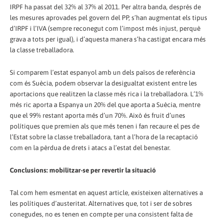
IRPF ha passat del 32% al 37% al 2011. Per altra banda, després de
les mesures aprovades pel govern del PP, s’han augmentat els tipus
d’IRPF i l’IVA (sempre reconegut com l’impost més injust, perquè
grava a tots per igual), i d’aquesta manera s’ha castigat encara més
la classe treballadora.
Si comparem l’estat espanyol amb un dels països de referència
com és Suècia, podem observar la desigualtat existent entre les
aportacions que realitzen la classe més rica i la treballadora. L’1%
més ric aporta a Espanya un 20% del que aporta a Suècia, mentre
que el 99% restant aporta més d’un 70%. Això és fruit d’unes
polítiques que premien als que més tenen i fan recaure el pes de
l’Estat sobre la classe treballadora, tant a l’hora de la recaptació
com en la pèrdua de drets i atacs a l’estat del benestar.
Conclusions: mobilitzar-se per revertir la situació
Tal com hem esmentat en aquest article, existeixen alternatives a
les polítiques d’austeritat. Alternatives que, tot i ser de sobres
conegudes, no es tenen en compte per una consistent falta de