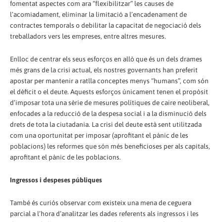
fomentat aspectes com ara “flexibilitzar” les causes de
l’acomiadament, eliminar la limitació a l’encadenament de
contractes temporals o debilitar la capacitat de negociació dels
treballadors vers les empreses, entre altres mesures.
Enlloc de centrar els seus esforços en allò que és un dels drames
més grans de la crisi actual, els nostres governants han preferit
apostar per mantenir a ratlla conceptes menys “humans”, com són
el dèficit o el deute. Aquests esforços únicament tenen el propòsit
d’imposar tota una sèrie de mesures polítiques de caire neoliberal,
enfocades a la reducció de la despesa social i a la disminució dels
drets de tota la ciutadania. La crisi del deute està sent utilitzada
com una oportunitat per imposar (aprofitant el pànic de les
poblacions) les reformes que són més beneficioses per als capitals,
aprofitant el pànic de les poblacions.
Ingressos i despeses públiques
També és curiós observar com existeix una mena de ceguera
parcial a l’hora d’analitzar les dades referents als ingressos i les