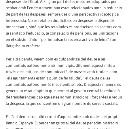
despeses de l’Estat. Així, gran part de les mesures adoptades per
acabar amb l’endeutament han estat relacionades amb la reducció
de part de les despeses, sempre des d’una perspectiva ideològica i
interessada. No es retallen duplicitats en despeses o dispendis
innecessaris, sinó que les retallades es produeixen en sectors com
la sanitat o l’educació, la congelació de pensions, les limitacions
en el subsidi d’atur “per impulsar la recerca activa de feina” i un
llarguíssim etcètera.
Per altra banda, veiem com es culpabilitza del deute a les
comunitats autònomes o als municipis, difonent aquest mite a
través dels mitjans de comunicació de masses amb titulars com
“els ajuntaments estan a punt de fer fallida”, “ el deute de les
comunitats autònomes és insostenible”, etc. D’aquesta manera, es
genera un estat d’opinió que permet al govern central la reducció
de transferències cap aquestes administracions i forçar-les a reduir
la despesa, ja que concentren un gran nombre de serveis socials.
És fàcil demostrar allò erroni d’aquest mite amb dades del propi
Banc d’Espanya. El percentatge total del deute per administració