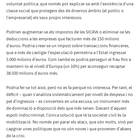
voluntat política, que només pot explicar-se amb l’existència d’una
classe social que protegeix des de diversos àmbits (el polític o
l’empresarial) els seus propis interessos.
Podrien augmentar-se els impostos de les SICAVs o eliminar-se les
deduccions a les empreses que facturen més de 150 milions
d’euros. Podria crear-se un impost sobre transaccions financeres,
que a més de castigar l’especulació permetria a l’Estat ingressar
5.000 milions d’euros. Com també es podria perseguir el frau fins a
mantenir-lo al nivell d’Europa (un 10%) per aconseguir recaptar
38.500 milions d’euros més.
Podria fer-se tot això, però no es fa perquè no interessa. Per tant, el
dèficit – quan s’analitza sistemàticament per nivell de despesa i no
pel d’ingressos – es converteix en una excusa, un instrument més
de dominació a disposició dels que més tenen. Davant d’aquest
espoli indiscriminat, l’única solució que té la societat civil és la
mobilització. No només per parar els atacs, que són molts, sinó per
capgirar unes polítiques que no són noves i que provenen d’abans
de la crisi.