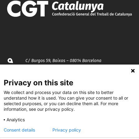
C/ Burgos 59, Baixos – 08014 Barcelona
spccc@
spcgtcatalunya.cat
Privacy on this site
935 120 481
We collect and process your data on this site to better
understand how it is used. You can give your consent to all or
selected purposes, or you can decline them all. For more
information, see our privacy policy.
@CGTCatalunya
Analytics
cgtcatalunya
Consent details
Privacy policy
CGTCatalunya