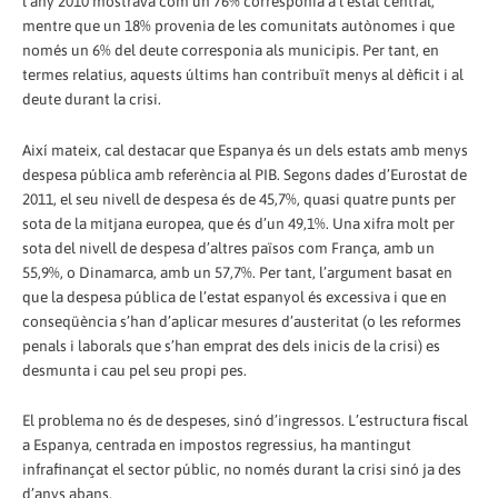
l’any 2010 mostrava com un 76% corresponia a l’estat central,
mentre que un 18% provenia de les comunitats autònomes i que
només un 6% del deute corresponia als municipis. Per tant, en
termes relatius, aquests últims han contribuït menys al dèficit i al
deute durant la crisi.
Així mateix, cal destacar que Espanya és un dels estats amb menys
despesa pública amb referència al PIB. Segons dades d’Eurostat de
2011, el seu nivell de despesa és de 45,7%, quasi quatre punts per
sota de la mitjana europea, que és d’un 49,1%. Una xifra molt per
sota del nivell de despesa d’altres països com França, amb un
55,9%, o Dinamarca, amb un 57,7%. Per tant, l’argument basat en
que la despesa pública de l’estat espanyol és excessiva i que en
conseqüència s’han d’aplicar mesures d’austeritat (o les reformes
penals i laborals que s’han emprat des dels inicis de la crisi) es
desmunta i cau pel seu propi pes.
El problema no és de despeses, sinó d’ingressos. L’estructura fiscal
a Espanya, centrada en impostos regressius, ha mantingut
infrafinançat el sector públic, no només durant la crisi sinó ja des
d’anys abans.