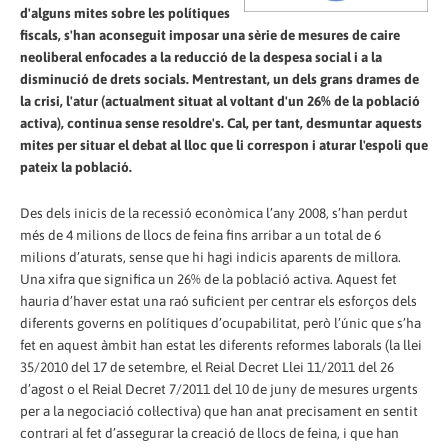
d'alguns mites sobre les polítiques
fiscals, s'han aconseguit imposar una sèrie de mesures de caire
neoliberal enfocades a la reducció de la despesa social i a la
disminució de drets socials. Mentrestant, un dels grans drames de
la crisi, l'atur (actualment situat al voltant d'un 26% de la població
activa), continua sense resoldre's. Cal, per tant, desmuntar aquests
mites per situar el debat al lloc que li correspon i aturar l'espoli que
pateix la població.
Des dels inicis de la recessió econòmica l’any 2008, s’han perdut
més de 4 milions de llocs de feina fins arribar a un total de 6
milions d’aturats, sense que hi hagi indicis aparents de millora.
Una xifra que significa un 26% de la població activa. Aquest fet
hauria d’haver estat una raó suficient per centrar els esforços dels
diferents governs en polítiques d’ocupabilitat, però l’únic que s’ha
fet en aquest àmbit han estat les diferents reformes laborals (la llei
35/2010 del 17 de setembre, el Reial Decret Llei 11/2011 del 26
d’agost o el Reial Decret 7/2011 del 10 de juny de mesures urgents
per a la negociació col·lectiva) que han anat precisament en sentit
contrari al fet d’assegurar la creació de llocs de feina, i que han