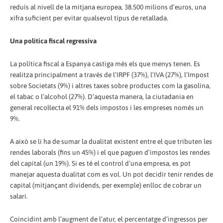
reduís al nivell de la mitjana europea, 38.500 milions d’euros, una
xifra suficient per evitar qualsevol tipus de retallada.
Una política fiscal regressiva
La política fiscal a Espanya castiga més els que menys tenen. Es
realitza principalment a través de l’IRPF (37%), l’IVA (27%), l’Impost
sobre Societats (9%) i altres taxes sobre productes com la gasolina,
el tabac o l’alcohol (27%). D’aquesta manera, la ciutadania en
general recol·lecta el 91% dels impostos i les empreses només un
9%.
A això se li ha de sumar la dualitat existent entre el que tributen les
rendes laborals (fins un 45%) i el que paguen d’impostos les rendes
del capital (un 19%). Si es té el control d’una empresa, es pot
manejar aquesta dualitat com es vol. Un pot decidir tenir rendes de
capital (mitjançant dividends, per exemple) enlloc de cobrar un
salari.
Coincidint amb l’augment de l’atur, el percentatge d’ingressos per