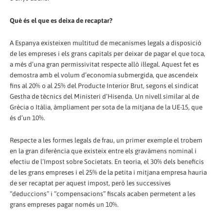
Què és el que es deixa de recaptar?
A Espanya existeixen multitud de mecanismes legals a disposició
de les empreses i els grans capitals per deixar de pagar el que toca,
a més d’una gran permissivitat respecte allò il·legal. Aquest fet es
demostra amb el volum d’economia submergida, que ascendeix
fins al 20% o al 25% del Producte Interior Brut, segons el sindicat
Gestha de tècnics del Ministeri d’Hisenda. Un nivell similar al de
Grècia o Itàlia, àmpliament per sota de la mitjana de la UE-15, que
és d’un 10%.
Respecte a les formes legals de frau, un primer exemple el trobem
en la gran diferència que existeix entre els gravàmens nominal i
efectiu de l’Impost sobre Societats. En teoria, el 30% dels beneficis
de les grans empreses i el 25% de la petita i mitjana empresa hauria
de ser recaptat per aquest impost, però les successives
“deduccions” i “compensacions” fiscals acaben permetent a les
grans empreses pagar només un 10%.