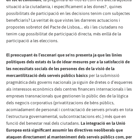
situació a la ciutadania, i específicament a les dones? , quines
possibilitats de participació en les decisions tenim com subjectes
beneficiaris? La veritat és que vistes les darreres actuacions i
propostes sobretot del Pacte de Lisboa,... els i les ciutadans no
tenim cap possibilitat de participació directa, més enllà de la
participació a les eleccions.
El preocupant és l’escenari que se'ns presenta ja que les línies
polítiques dels estats és la de idear mesures per a la satisfacció de
les necessitats socials de les persones des de la visió de la
mercantilització dels serveis públics bàsics
per la submissió
pragmàtica dels governs nacionals ja siguin de dretes o d’esquerres
als interessos econòmics dels centres financers internacionals i les
empreses transnacionals que gestionen lo públic des de la lògica
dels negocis corporatius (privatitzacions de béns públics,
acomiadament de personal i contractació de serveis privats en tota
l’estructura governamental, subcontractacions etc.) més que en
funció del benestar real dels ciutadans.
La integració en la Unió
Europea està significant assumir les directives neoliberals que
ataquen directament al manteniment dels serveis públics com, per