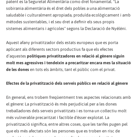
patent es la Seguretat Alimentària como dret fonamental. "La
sobirania alimentària és el dret dels pobles a una alimentació
saludable i culturalment apropiada, produïda ecològicament i amb
mètodes sustentables, i el seu dret a definir els seus propis
sistemes alimentaris i agrícoles" segons la Declaració de Nyéléni.
Aquest afany privatitzador dels estats europeus que es porta
aplicant als diferents sectors productius fa que els efectes
d’aquestes
polítiques privatitzadores en relació al gènere siguin
molt mes agressives i tendeixin a precaritzar encara mes la situació
de les dones
en tots els àmbits, tant el públic com el privat.
Efectes de la privatització dels serveis públics en relació al gènere
En general, ens trobem freqüentment tres aspectes relacionats amb
el gènere: La privatització és més perjudicial per a les dones
treballadores dels serveis privatitzats i es torna un col·lectiu molt
més vulnerable precaritzat i factible d'ésser explotat. La
privatització significa, entre altres coses, que les tarifes pugen pel
que els més afectats són les persones que es troben en risc de