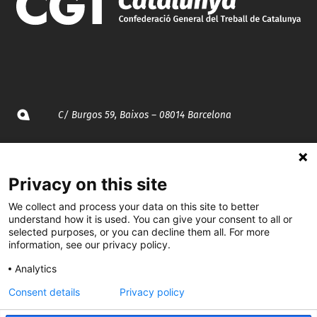
C/ Burgos 59, Baixos – 08014 Barcelona
spccc@
spcgtcatalunya.cat
Privacy on this site
935 120 481
We collect and process your data on this site to better
understand how it is used. You can give your consent to all or
@CGTCatalunya
selected purposes, or you can decline them all. For more
information, see our privacy policy.
cgtcatalunya
Analytics
CGTCatalunya
Consent details
Privacy policy
cgtcatalunya