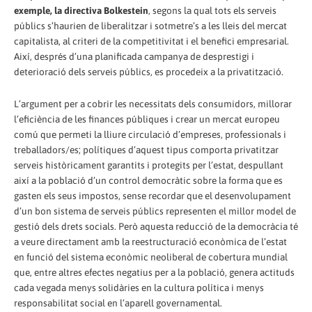
exemple, la directiva Bolkestein
, segons la qual tots els serveis
públics s’haurien de liberalitzar i sotmetre’s a les lleis del mercat
capitalista, al criteri de la competitivitat i el benefici empresarial.
Així, després d’una planificada campanya de desprestigi i
deterioració dels serveis públics, es procedeix a la privatització.
L’argument per a cobrir les necessitats dels consumidors, millorar
l’eficiència de les finances públiques i crear un mercat europeu
comú que permeti la lliure circulació d’empreses, professionals i
treballadors/es; polítiques d’aquest tipus comporta privatitzar
serveis històricament garantits i protegits per l’estat, despullant
així a la població d’un control democràtic sobre la forma que es
gasten els seus impostos, sense recordar que el desenvolupament
d’un bon sistema de serveis públics representen el millor model de
gestió dels drets socials. Però aquesta reducció de la democràcia té
a veure directament amb la reestructuració econòmica de l’estat
en funció del sistema econòmic neoliberal de cobertura mundial
que, entre altres efectes negatius per a la població, genera actituds
cada vegada menys solidàries en la cultura política i menys
responsabilitat social en l’aparell governamental.