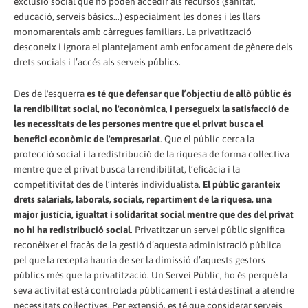
exclusió social que no poden accedir als recursos (sanitat,
educació, serveis bàsics...) especialment les dones i les llars
monomarentals amb càrregues familiars. La privatització
desconeix i ignora el plantejament amb enfocament de gènere dels
drets socials i l’accés als serveis públics.
Des de l'esquerra
es té que defensar que l’objectiu de allò públic és
la rendibilitat social, no l'econòmica
,
i persegueix la satisfacció de
les necessitats de les persones mentre que el privat busca el
benefici econòmic de l'empresariat
. Que el públic cerca la
protecció social i la redistribució de la riquesa de forma col·lectiva
mentre que el privat busca la rendibilitat, l’eficàcia i la
competitivitat des de l’interès individualista.
El públic garanteix
drets salarials, laborals, socials, repartiment de la riquesa, una
major justícia, igualtat i solidaritat social mentre que des del privat
no hi ha redistribució social
. Privatitzar un servei públic significa
reconèixer el fracàs de la gestió d’aquesta administració pública
pel que la recepta hauria de ser la dimissió d’aquests gestors
públics més que la privatització. Un Servei Públic, ho és perquè la
seva activitat està controlada públicament i està destinat a atendre
necessitats col·lectives. Per extensió, es té que considerar serveis