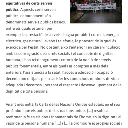
equitatives de certs serveis
públics.
Aquests certs serveis
públics, comunament són
denominats serveis públics bàsics,
entre els quals estarien per
exemple, la prestació de serveis d’aigua potable i corrent, energia
elèctrica, gas natural, lavabo i telefonia, la potestat de la qual és
exercida per l’estat. No obstant això l'anterior i en clara vinculació
amb la consagració dels drets socials i el concepte de dignitat
humana, s’han teixit arguments entorn de la noció de serveis
públics fonamentals, entre els quals es compten a més dels
anteriors, l’assistència a la salut, l’accés a educació i ocupació
decent com mitjans per a satisfer les condicions mínimes de vida
adequada i decorosa i per tant el respecte i desenvolupament de la
dignitat de tota persona.
Anant més enllà, la Carta de les Nacions Unides estableix en el seu
preàmbul que els pobles de les nacions unides [....] resolts a
reafirmar la fe en els drets fonamentals de l’home, en la dignitat i el
valor de la persona humana [.....] i [....] a promoure el progrés social i