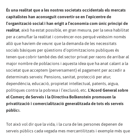
És una realitat que a les nostres societats occidentals els mercats
capitalistes han aconseguit convertir-se en l’epicentre de
l’organització social i han erigit a l’economia com únic principi de
realitat
, això ha estat possible, en gran mesura, per la seva habilitat
per a camuflar la realitat i convèncer-nos perquè veiéssim només
allò que havíem de veure: que la demanda de les necessitats
socials bàsiques per qüestions d’optimitzacions publiques és
tenen que cobrir també des del sector privat per raons de arribar al
major nombre de poblacions i aquesta idea que ha anat calant a la
societat que acceptem (perversament) el pagament per accedir a
determinats serveis: Pensions, sanitat, protecció per atur,
dependència, educació, propietat intel·lectual, patents, aigua,
polítiques contra la pobresa i l’exclusió, etc.
L'Acord General sobre
el Comerç de Serveis i la Directiva Bolkenstein promouen la
privatització i comercialització generalitzada de tots els serveis
públic
s.
Tot això vol dir que la vida, i la cura de les persones depenen de
serveis públics cada vegada mes mercantilitzats i exemple més que