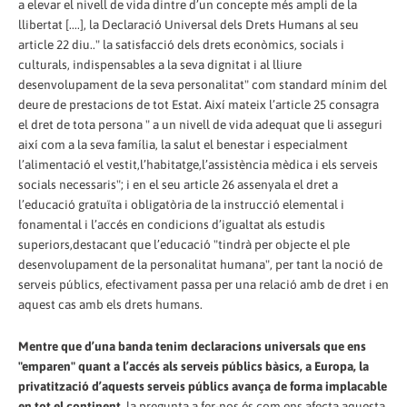
a elevar el nivell de vida dintre d’un concepte més ampli de la
llibertat [....], la Declaració Universal dels Drets Humans al seu
article 22 diu.." la satisfacció dels drets econòmics, socials i
culturals, indispensables a la seva dignitat i al lliure
desenvolupament de la seva personalitat" com standard mínim del
deure de prestacions de tot Estat. Així mateix l’article 25 consagra
el dret de tota persona " a un nivell de vida adequat que li asseguri
així com a la seva família, la salut el benestar i especialment
l’alimentació el vestit,l’habitatge,l’assistència mèdica i els serveis
socials necessaris"; i en el seu article 26 assenyala el dret a
l’educació gratuïta i obligatòria de la instrucció elemental i
fonamental i l’accés en condicions d’igualtat als estudis
superiors,destacant que l’educació "tindrà per objecte el ple
desenvolupament de la personalitat humana", per tant la noció de
serveis públics, efectivament passa per una relació amb de dret i en
aquest cas amb els drets humans.
Mentre que d’una banda tenim declaracions universals que ens
"emparen" quant a l’accés als serveis públics bàsics, a Europa, la
privatització d’aquests serveis públics avança de forma implacable
en tot el continent
, la pregunta a fer-nos és com ens afecta aquesta