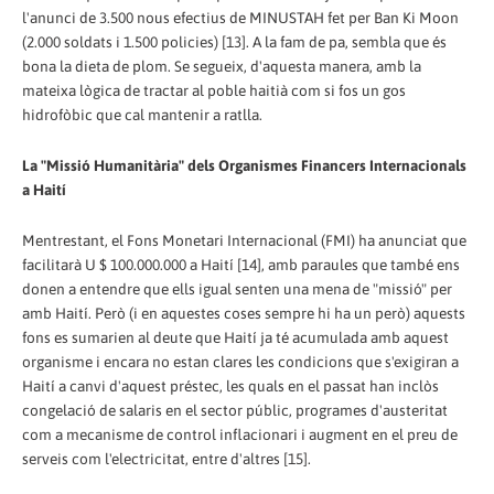
l'anunci de 3.500 nous efectius de MINUSTAH fet per Ban Ki Moon
(2.000 soldats i 1.500 policies) [13]. A la fam de pa, sembla que és
bona la dieta de plom. Se segueix, d'aquesta manera, amb la
mateixa lògica de tractar al poble haitià com si fos un gos
hidrofòbic que cal mantenir a ratlla.
La "Missió Humanitària" dels Organismes Financers Internacionals
a Haití
Mentrestant, el Fons Monetari Internacional (FMI) ha anunciat que
facilitarà U $ 100.000.000 a Haití [14], amb paraules que també ens
donen a entendre que ells igual senten una mena de "missió" per
amb Haití. Però (i en aquestes coses sempre hi ha un però) aquests
fons es sumarien al deute que Haití ja té acumulada amb aquest
organisme i encara no estan clares les condicions que s'exigiran a
Haití a canvi d'aquest préstec, les quals en el passat han inclòs
congelació de salaris en el sector públic, programes d'austeritat
com a mecanisme de control inflacionari i augment en el preu de
serveis com l'electricitat, entre d'altres [15].