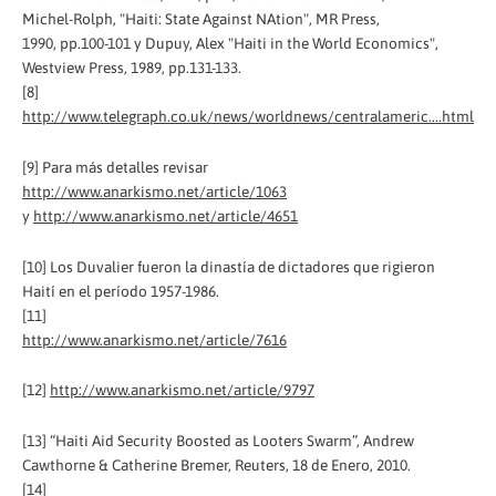
Michel-Rolph, "Haiti: State Against NAtion", MR Press,
1990, pp.100-101 y Dupuy, Alex "Haiti in the World Economics",
Westview Press, 1989, pp.131-133.
[8]
http://www.telegraph.co.uk/news/worldnews/centralameric....html
[9] Para más detalles revisar
http://www.anarkismo.net/article/1063
y
http://www.anarkismo.net/article/4651
[10] Los Duvalier fueron la dinastía de dictadores que rigieron
Haití en el período 1957-1986.
[11]
http://www.anarkismo.net/article/7616
[12]
http://www.anarkismo.net/article/9797
[13] “Haiti Aid Security Boosted as Looters Swarm”, Andrew
Cawthorne & Catherine Bremer, Reuters, 18 de Enero, 2010.
[14]