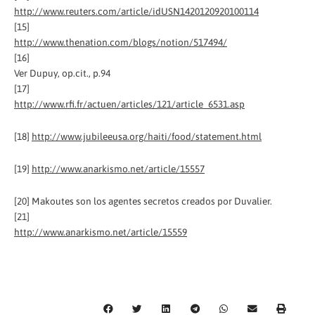
http://www.reuters.com/article/idUSN1420120920100114
[15]
http://www.thenation.com/blogs/notion/517494/
[16]
Ver Dupuy, op.cit., p.94
[17]
http://www.rfi.fr/actuen/articles/121/article_6531.asp
[18]
http://www.jubileeusa.org/haiti/food/statement.html
[19]
http://www.anarkismo.net/article/15557
[20] Makoutes son los agentes secretos creados por Duvalier.
[21]
http://www.anarkismo.net/article/15559