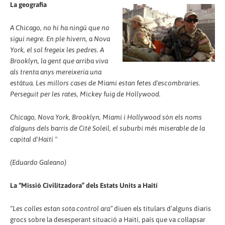
La geografia
A Chicago, no hi ha ningú que no
sigui negre. En ple hivern, a Nova
York, el sol fregeix les pedres. A
Brooklyn, la gent que arriba viva
als trenta anys mereixeria una
estàtua. Les millors cases de Miami estan fetes d'escombraries.
Perseguit per les rates, Mickey fuig de Hollywood.
Chicago, Nova York, Brooklyn, Miami i Hollywood són els noms
d'alguns dels barris de Cité Soleil, el suburbi més miserable de la
capital d'Haití "
(Eduardo Galeano)
La “Missió Civilitzadora” dels Estats Units a Haití
“Les colles estan sota control ara”
diuen els titulars d’alguns diaris
grocs sobre la desesperant situació a Haití, país que va col·lapsar