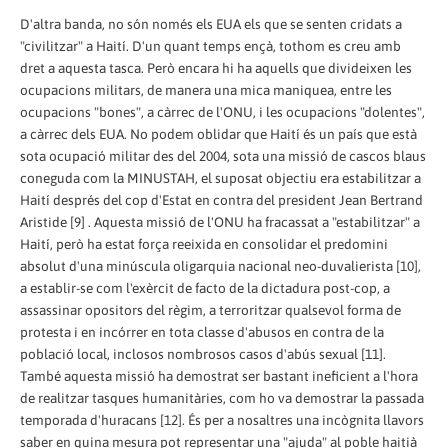
D'altra banda, no són només els EUA els que se senten cridats a
"civilitzar" a Haití. D'un quant temps ençà, tothom es creu amb
dret a aquesta tasca. Però encara hi ha aquells que divideixen les
ocupacions militars, de manera una mica maniquea, entre les
ocupacions "bones", a càrrec de l'ONU, i les ocupacions "dolentes",
a càrrec dels EUA. No podem oblidar que Haití és un país que està
sota ocupació militar des del 2004, sota una missió de cascos blaus
coneguda com la MINUSTAH, el suposat objectiu era estabilitzar a
Haití després del cop d'Estat en contra del president Jean Bertrand
Aristide [9] . Aquesta missió de l'ONU ha fracassat a "estabilitzar" a
Haití, però ha estat força reeixida en consolidar el predomini
absolut d'una minúscula oligarquia nacional neo-duvalierista [10],
a establir-se com l'exèrcit de facto de la dictadura post-cop, a
assassinar opositors del règim, a terroritzar qualsevol forma de
protesta i en incórrer en tota classe d'abusos en contra de la
població local, inclosos nombrosos casos d'abús sexual [11].
També aquesta missió ha demostrat ser bastant ineficient a l'hora
de realitzar tasques humanitàries, com ho va demostrar la passada
temporada d'huracans [12]. És per a nosaltres una incògnita llavors
saber en quina mesura pot representar una "ajuda" al poble haitià