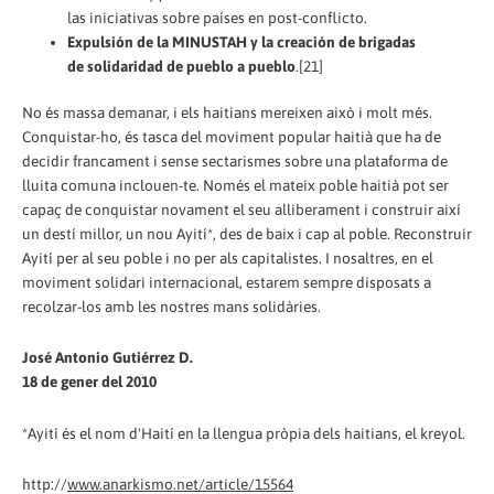
las iniciativas sobre países en post-conflicto.
Expulsión de la MINUSTAH y la creación de brigadas
de solidaridad de pueblo a pueblo
.[21]
No és massa demanar, i els haitians mereixen això i molt més.
Conquistar-ho, és tasca del moviment popular haitià que ha de
decidir francament i sense sectarismes sobre una plataforma de
lluita comuna inclouen-te. Només el mateix poble haitià pot ser
capaç de conquistar novament el seu alliberament i construir així
un destí millor, un nou Ayití*, des de baix i cap al poble. Reconstruir
Ayití per al seu poble i no per als capitalistes. I nosaltres, en el
moviment solidari internacional, estarem sempre disposats a
recolzar-los amb les nostres mans solidàries.
José Antonio Gutiérrez D.
18 de gener del 2010
*Ayití és el nom d'Haití en la llengua pròpia dels haitians, el kreyol.
http://
www.anarkismo.net/article/15564