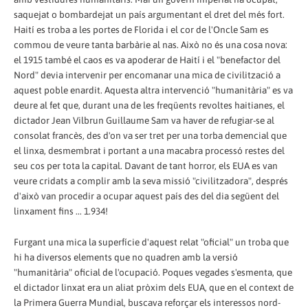
saquejat o bombardejat un país argumentant el dret del més fort.
Haití es troba a les portes de Florida i el cor de l'Oncle Sam es
commou de veure tanta barbàrie al nas. Això no és una cosa nova:
el 1915 també el caos es va apoderar de Haití i el "benefactor del
Nord" devia intervenir per encomanar una mica de civilització a
aquest poble enardit. Aquesta altra intervenció "humanitària" es va
deure al fet que, durant una de les freqüents revoltes haitianes, el
dictador Jean Vilbrun Guillaume Sam va haver de refugiar-se al
consolat francès, des d'on va ser tret per una torba demencial que
el linxa, desmembrat i portant a una macabra processó restes del
seu cos per tota la capital. Davant de tant horror, els EUA es van
veure cridats a complir amb la seva missió "civilitzadora", després
d'això van procedir a ocupar aquest país des del dia següent del
linxament fins ... 1.934!
Furgant una mica la superfície d'aquest relat "oficial" un troba que
hi ha diversos elements que no quadren amb la versió
"humanitària" oficial de l'ocupació. Poques vegades s'esmenta, que
el dictador linxat era un aliat pròxim dels EUA, que en el context de
la Primera Guerra Mundial, buscava reforçar els interessos nord-