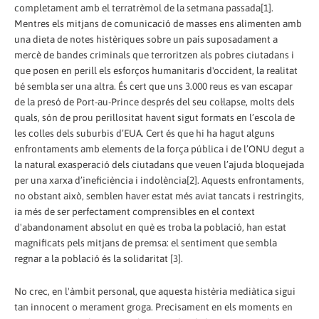
completament amb el terratrèmol de la setmana passada[1].
Mentres els mitjans de comunicació de masses ens alimenten amb
una dieta de notes histèriques sobre un país suposadament a
mercè de bandes criminals que terroritzen als pobres ciutadans i
que posen en perill els esforços humanitaris d'occident, la realitat
bé sembla ser una altra. És cert que uns 3.000 reus es van escapar
de la presó de Port-au-Prince després del seu col·lapse, molts dels
quals, són de prou perillositat havent sigut formats en l’escola de
les colles dels suburbis d’EUA. Cert és que hi ha hagut alguns
enfrontaments amb elements de la força pública i de l’ONU degut a
la natural exasperació dels ciutadans que veuen l’ajuda bloquejada
per una xarxa d’ineficiència i indolència[2]. Aquests enfrontaments,
no obstant això, semblen haver estat més aviat tancats i restringits,
ia més de ser perfectament comprensibles en el context
d'abandonament absolut en què es troba la població, han estat
magnificats pels mitjans de premsa: el sentiment que sembla
regnar a la població és la solidaritat [3].
No crec, en l'àmbit personal, que aquesta histèria mediàtica sigui
tan innocent o merament groga. Precisament en els moments en