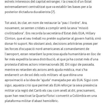
estrets interessos del capital estranger, i la creació d'un Estat
extremadament centralitzat que va establir les bases per a la
posterior dictadura duvalierista [7].
Tot això, és clar, en nom de restaurar la "pau i l'ordre". Ara,
novament, se senten cridats a complir amb la seva "missió
civilitzadora". Ens recorda la secretària d'Estat dels EUA, Hillary
Clinton, que el seu treball no pretén suplantar al govern haitià, sinó
donar-hi suport. No obstant això, decisions arbitràries preses per
les forces d'ocupació nord-americanes al comandament de
l'aeroport, estan retardant la preciosa ajuda humanitària en lloc de
fer més expedita la seva distribució, el que ja ha costat més d'una
protesta d'altres actors internacionals [8]. Dit sigui de passada,
mentre es retarden els avions amb ajuda mèdica, mai s'ha
endarrerit un de sol dels vols militars -el que dóna una
aproximació a la idea de "ajuda" manejada per als EUA. Sigui com
sigui, aquesta crisi que permet als EUA reforçar la seva presència
militar a la regió del Carib els cau com anell al dit, precisament,
quan han reactivat la Quarta Flota i convertit a Colòmbia en una
plataforma militar d'abast hemisfèric.