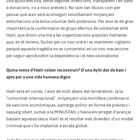
una ajuda efectiva, sense segones intencions, transparent i en base
a donacions, no a nous préstecs. No som tan il·lusos com per
pensar que això serà aconseguit senzillament mitjançant
exhortacions a la bona voluntat dels poderosos. Per això és de gran
importància la conformació de grups efectius de solidaritat amb
Haití, que donin una mà a les organitzacions populars haitianes
que, en el terreny, lluiten per un nou ordre i es mantenen vigilants
perquè aquesta tragèdia no es converteixi en un nou mecanisme
per seguir aprofundint la dependència i el neocolonialisme.
Quina mena d'Haití volem reconstruir? D'una Ayiti des de baix i
apte per a una vida humana digna
Haití està en ruïnes. I això de molt abans del terratrèmol. Ja la
"comunitat internacional", mitjançant una mortífera combinació
de sancions econòmiques, xantatge polític en forma de préstecs i
saqueig obert, sumat a la MINUSTAH, s'havia encarregat d'avançar
bastant aquesta tasca. Haití és el resultat més dramàtic d'un model
criminal que s'ha implantat a escala global.
Ja hi ha veus que adverteixen que Haití hauria de convertir-se