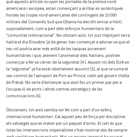
què aquests articles ocupen les portades de la premsa nord-
americana i europea, estan començant a arribar en autèntiques
hordes les tropes nord-americanes del contingent de 10.000
militars del Comando Sud que Obama ha decidit enviar a Haití,
suposadament, com a part dels esforços humanitaris de la
“comunitat internacional”. No obstant això, tot just trepitjant terra
haitià el dia Dissabte 16 de gener, han començat a adonar-se que el
seu rol podria anar més enllà de les tasques purament
humanitàries i que, atenent l'anomenat dels haitians, podrien
començar a fer-se càrrec de la seguretat [4 ]. Aquest rol dels EUA en
la "seguretat" ja ha estat obertament assumit [5], al que se suma el
seu control de l'aeroport de Port-au-Prince, cedit pel govern titella
de Préval. No seria d'estranyar que això fos un primer pas per a
l'ocupació de ports i altres centres estratègics de les
comunicacions [6].
Òbviament, tot això sembla ser fet com a part d'un esforç
internacional humanitari. Cal aquest peu de força per disciplinar
els salvatges que es maten per un paquet d'arròs. El cert és que
totes les intervencions imperialistes s'han mostrat des de sempre
amb vestidures humanitaris. Mai un govern imperial ha ocupat,