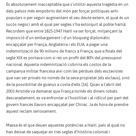
És absolutament inacceptable que s'utilitzi aquesta tragèdia en un
dels països més empobrits del món per forçar polítiques anti-
populars o per seguir augmentant el seu deute extern, el qual és un
sucós negoci amb el qual per segles s'ha extorquit al poble haitià:
Recordem que entre 1825-1947 Haití va ser forçat, mitjançant la
imposició d'un embargament i d'un bloqueig diplomàtic
encapçalat per França, Anglaterra i els EUA, a pagar una
indemnització de 90 milions de francs a França, que a finals del
segle XIX es portava com si res un profit del 80% del pressupost
nacional. Aquesta indemnització cobriria els costos de la
campanya militar francesa així com les pèrdues dels esclavistes
que van ser privats no només de la seva propietat (els esclaus), sinó
de la possibilitat de guanys a costa d'ells [16]. Quan a l'abril del
2003 Aristide va demanar que França tornés els diners robats
descaradament, es va enfrontar a l'hostilitat i al ridícul per part del
govern francès llavors encapçalat per Chirac. Ja és hora de prendre
aquest reclam seriosament.
Massa és el que deuen aquestes potències a Haití, país al qual no
han deixat de saquejar en tres segles d'història colonial i