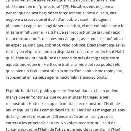
obertament en un "protectorat" [19]. Nosaltres ens neguem a
pensar que aquest hagi de ser forçosament el destí d'Haití, ens
neguem a creure que el destí d'un poble valent, intel·ligent i
plenament capacitat, hagi de ser la caritat, el neo-colonialisme o la
misèria infrahumana. Haití ha de ser reconstruït de la runa: i això
requereix no només de pales mecàniques, assistència econòmica o
en espècies, sinó que, sobretot, visió política. Exactament aquest el
terreny en el qual es lliura la disputa entre els dos projectes d'Haití
que vénen vivint una lluita declarada de més de mig segle: entre
aquells que volen un Haití construït a la mida del seu poble, i els
que volen un Haití construït a la mida d'un capitalisme rapinyaire,
representat en els seus agents nacionals i transnacionals.
El poble haitià i els pobles que ens fem solidaris d'ell, no podem
menys que enfrontar als que volen utilitzar la tragèdia per
reconstruir l'Haití de l'ocupació militar, per reconstruir l'Haití de
les "maquiles" i dels camps desolats, a l' Haití on es mengen galetes
de fang i on els makoutes [20] encara són amos i senyors dels
carrers a les principals ciutats. No volem reconstruir l'Haití del
turisme sexual, ni l'Haití de l'oligarquia neo-duvalierista, ni l'Haití