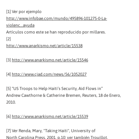
[1] Ver por ejemplo
http://www.infobae.com/mundo/495896-101275-0-La-
violenc...ayuda
Artículos como este se han reproducido por millares.
[2]
http://www.anarkismo.net/article/15538
[3]
http://www.anarkismo.net/article/15546
[4]
http://www.cjad.com/news/56/1052027
[5] “US Troops to Help Haiti’s Security, Aid Flows in”
Andrew Cawthorne & Catherine Bremen, Reuters, 18 de Enero,
2010.
[6]
http://www.anarkismo.net/article/15539
[7] Ver Renda, Mary, "Taking Haiti", University of
North Carolina Press, 2001, p.10; ver también Trouillot,