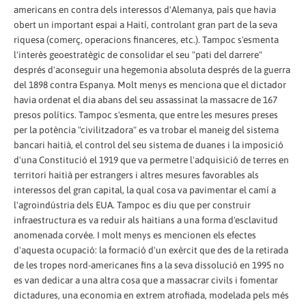
americans en contra dels interessos d'Alemanya, país que havia
obert un important espai a Haití, controlant gran part de la seva
riquesa (comerç, operacions financeres, etc.). Tampoc s'esmenta
l'interès geoestratègic de consolidar el seu "pati del darrere"
després d'aconseguir una hegemonia absoluta després de la guerra
del 1898 contra Espanya. Molt menys es menciona que el dictador
havia ordenat el dia abans del seu assassinat la massacre de 167
presos polítics. Tampoc s'esmenta, que entre les mesures preses
per la potència "civilitzadora" es va trobar el maneig del sistema
bancari haitià, el control del seu sistema de duanes i la imposició
d'una Constitució el 1919 que va permetre l'adquisició de terres en
territori haitià per estrangers i altres mesures favorables als
interessos del gran capital, la qual cosa va pavimentar el camí a
l'agroindústria dels EUA. Tampoc es diu que per construir
infraestructura es va reduir als haitians a una forma d'esclavitud
anomenada corvée. I molt menys es mencionen els efectes
d'aquesta ocupació: la formació d'un exèrcit que des de la retirada
de les tropes nord-americanes fins a la seva dissolució en 1995 no
es van dedicar a una altra cosa que a massacrar civils i fomentar
dictadures, una economia en extrem atrofiada, modelada pels més