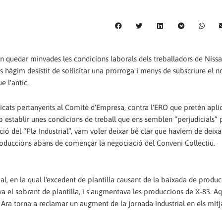
van quedar minvades les condicions laborals dels treballadors de Nissa
 hàgim desistit de sol·licitar una prorroga i menys de subscriure el 
e l'antic.
dicats pertanyents al Comitè d'Empresa, contra l'ERO que pretén aplic
establir unes condicions de treball que ens semblen “perjudicials” p
ció del “Pla Industrial”, vam voler deixar bé clar que havíem de deixa
produccions abans de començar la negociació del Conveni Col·lectiu.
l, en la qual l'excedent de plantilla causant de la baixada de produc
a el sobrant de plantilla, i s'augmentava les produccions de X-83. A
 Ara torna a reclamar un augment de la jornada industrial en els mitj