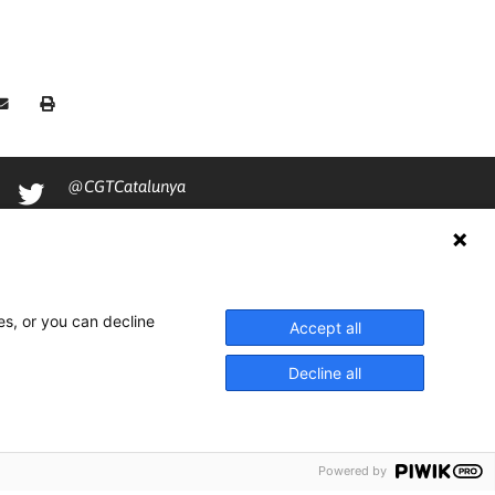
@CGTCatalunya
cgtcatalunya
CGTCatalunya
cgtcatalunya
es, or you can decline
Accept all
Decline all
Powered by