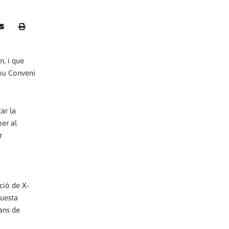
n, i que
nou Conveni
ar la
er al
r
ció de X-
questa
ans de