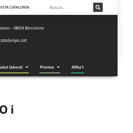
Search
VISTA CATALUNYA
Baixos – 08014 Barcelona
catalunya.cat
Salut laboral
Premsa
Afilia’t
O i