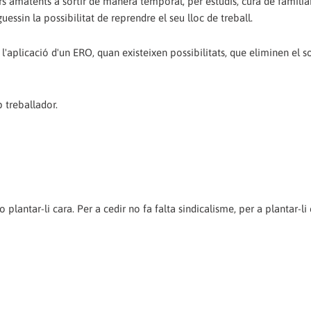
s amatents a sortir de manera temporal, per estudis, cura de familia
guessin la possibilitat de reprendre el seu lloc de treball.
aplicació d'un ERO, quan existeixen possibilitats, que eliminen el s
 treballador.
plantar-li cara. Per a cedir no fa falta sindicalisme, per a plantar-li 