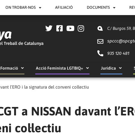
ON TROBAR-NOS
AFILIACIÓ
DOCUMENTS
RE
C/ Burgos 59, 
spccc@
spcgt
935 120 481
Formació
Acció Feminista LGTBIQ+
Jurídica
ant l’ERO i la signatura del conveni col·lectiu
 CGT a NISSAN davant l’ER
ni col·lectiu