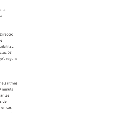
a la
ra
 Direcció
de
ibilitat.
ctació?.
ge”, segons
 els ritmes
0 minuts
ar les
da de
i en cas