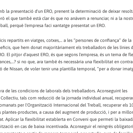
mb la presentació d'un ERO, prenent la determinació de deixar resolt
erò el que també està clar és que no anàvem a renunciar, ni a la nost
reball, perquè l'empresa faci xantatge presentat un ERO.
icis repartits en viatges, cotxes,... a les “persones de confiança” de la
eficis, que hem donat majoritàriament els treballadors de les línies 
. El pitjor d'aquest ERO, és que segons l'empresa, és un tema de flex
cances,...? si no que, ara també és necessària una flexibilitat en contra
 de Nissan, de voler tenir una plantilla temporal, “per a donar imat
lora de les condicions de laborals dels treballadors. Aconseguint les
ol·lectiu, tals com reducció de la jornada individual anual, recuperar
comanats per l'Organització Internacional del Treball, recuperar els 1
res plantes-productes, a causa del augment de producció, i per a millor
at. Aplicar la flexibilitat establerta en Conveni que permeti la baixa
ització en cas de baixa incentivada. Aconseguir el reingrés obligator