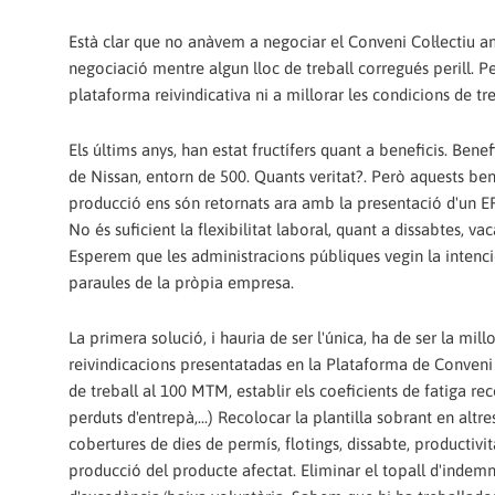
Està clar que no anàvem a negociar el Conveni Col·lectiu a
negociació mentre algun lloc de treball corregués perill. P
plataforma reivindicativa ni a millorar les condicions de t
Els últims anys, han estat fructífers quant a beneficis. Benef
de Nissan, entorn de 500. Quants veritat?. Però aquests ben
producció ens són retornats ara amb la presentació d'un ERO
No és suficient la flexibilitat laboral, quant a dissabtes, va
Esperem que les administracions públiques vegin la intenció
paraules de la pròpia empresa.
La primera solució, i hauria de ser l'única, ha de ser la mil
reivindicacions presentatadas en la Plataforma de Conveni C
de treball al 100 MTM, establir els coeficients de fatiga re
perduts d'entrepà,...) Recolocar la plantilla sobrant en alt
cobertures de dies de permís, flotings, dissabte, productivit
producció del producte afectat. Eliminar el topall d'indemn