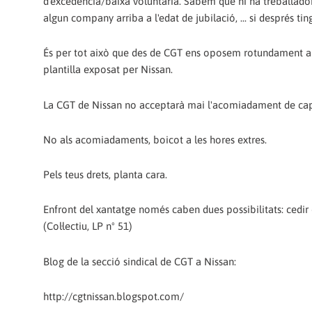
d'excedència/baixa voluntària. Sabem que hi ha treballador
algun company arriba a l'edat de jubilació, ... si després tin
És per tot això que des de CGT ens oposem rotundament a l'
plantilla exposat per Nissan.
La CGT de Nissan no acceptarà mai l'acomiadament de cap
No als acomiadaments, boicot a les hores extres.
Pels teus drets, planta cara.
Enfront del xantatge només caben dues possibilitats: cedir o 
(Col·lectiu, LP nº 51)
Blog de la secció sindical de CGT a Nissan:
http://cgtnissan.blogspot.com/