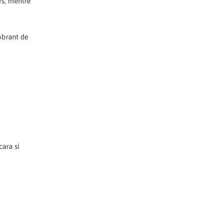
rs, mentre
obrant de
cara sí