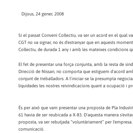
Dijous, 24 gener, 2008
Si el passat Conveni Col·lectiu, va ser un acord en el qual 
CGT no va signar, no és d'estranyar que en aquests moments
Col·lectiu, de durada 1 any i amb les mateixes condicions qu
El fet de presentar una força conjunta, amb la resta de sin
Direcció de Nissan, no comporta que estiguem d'acord amb 
conjunt de treballadors. A l'iniciar-se la presumpta negocia
liquidades les nostres reivindicacions quant a ocupació i 
És per això que vam presentar una proposta de Pla Industria
61 havia de ser reubicada a X-83. D'aquesta manera s'evitav
proposta, va ser rebutjada “voluntàriament” per l'empresa.
comunicació.