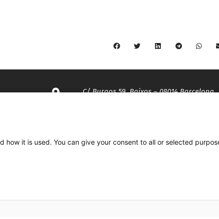
C/ Burgos 59, Baixos – 08014 Barcelona
spccc@
spcgtcatalunya.cat
d how it is used. You can give your consent to all or selected purpos
935 120 481
Desenvolupat per