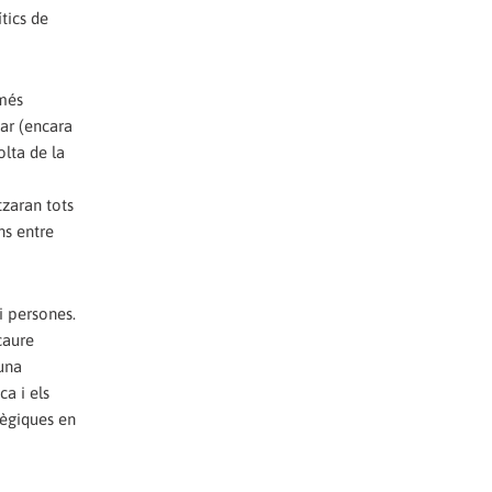
tics de
 més
tar (encara
olta de la
tzaran tots
ns entre
i persones.
caure
una
ca i els
atègiques en