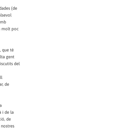
adades (de
alsevol
 amb
n molt poc
, que té
olta gent
scutits del
ll
ar, de
a
 i de la
ió, de
 nostres