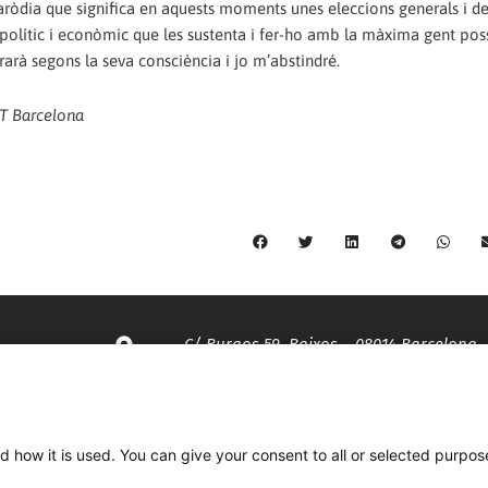
paròdia que significa en aquests moments unes eleccions generals i de
 polític i econòmic que les sustenta i fer-ho amb la màxima gent poss
rarà segons la seva consciència i jo m’abstindré.
GT Barcelona
C/ Burgos 59, Baixos – 08014 Barcelona
spccc@
spcgtcatalunya.cat
d how it is used. You can give your consent to all or selected purpos
935 120 481