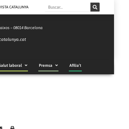
Search
VISTA CATALUNYA
Baixos – 08014 Barcelona
catalunya.cat
Salut laboral
Premsa
Afilia’t