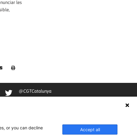
nunciar les
ible,
@CGTCatalunya
cgtcatalunya
CGTCatalunya
cgtcatalunya
es, or you can decline
Accept all