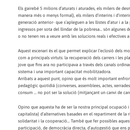
Els gairebé 5 milions d’aturats i aturades, els milers de d
manera més o menys formal), els milers d’interins i d’inter
generació anterior- que s’apleguen a les llistes d’atur i a
ingressos per sota del llindar de la pobresa... són algunes
o no tenen res a veure amb les solucions reals i efectives a
Aquest escenari és el que permet explicar l’eclosió dels mo
com a principals virtuts: la recuperació dels carrers i les pl
jove que fins ara no participava a través dels canals ordina
sistema i una important capacitat mobilitzadora.
Arribats a aquest punt, opino que és molt important enfront
pedagògic quotidià (converses, assemblees, actes, xerrades,.
consum ... no pot ser la solució (mitjançant un canvi de ca
Opino que aquesta ha de ser la nostra principal ocupació 
capitalista) d’alternatives basades en el repartiment de la ri
solidaritat i la cooperació... També que fer possibles aque
participació, de democràcia directa, d’autogestió que ens po