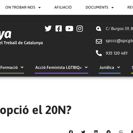
ON TROBAR-NOS
AFILIACIÓ
DOCUMENTS
RE
C/ Burgos 59, 
spccc@
spcgt
935 120 481
Formació
Acció Feminista LGTBIQ+
Jurídica
 opció el 20N?