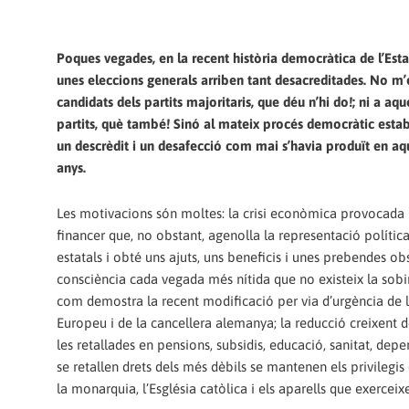
Poques vegades, en la recent història democràtica de l’Esta
unes eleccions generals arriben tant desacreditades. No m’es
candidats dels partits majoritaris, que déu n’hi do!; ni a aque
partits, què també! Sinó al mateix procés democràtic estab
un descrèdit i un desafecció com mai s’havia produït en aq
anys.
Les motivacions són moltes: la crisi econòmica provocada 
financer que, no obstant, agenolla la representació política
estatals i obté uns ajuts, uns beneficis i unes prebendes ob
consciència cada vegada més nítida que no existeix la sobi
com demostra la recent modificació per via d’urgència de la 
Europeu i de la cancellera alemanya; la reducció creixent 
les retallades en pensions, subsidis, educació, sanitat, depend
se retallen drets dels més dèbils se mantenen els privilegis (
la monarquia, l’Església catòlica i els aparells que exerceixen