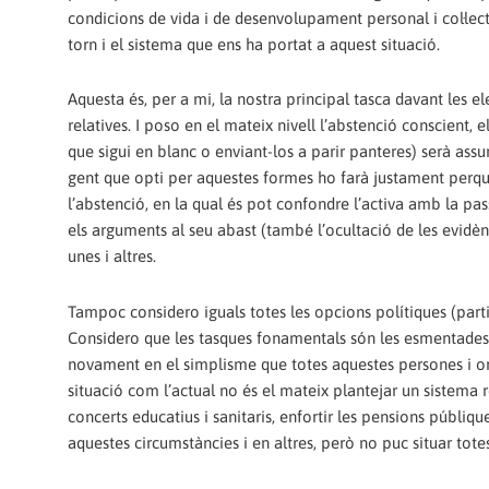
condicions de vida i de desenvolupament personal i col·lectiu
torn i el sistema que ens ha portat a aquest situació.
Aquesta és, per a mi, la nostra principal tasca davant les 
relatives. I poso en el mateix nivell l’abstenció conscient, 
que sigui en blanc o enviant-los a parir panteres) serà ass
gent que opti per aquestes formes ho farà justament perqu
l’abstenció, en la qual és pot confondre l’activa amb la pass
els arguments al seu abast (també l’ocultació de les evidènci
unes i altres.
Tampoc considero iguals totes les opcions polítiques (partit
Considero que les tasques fonamentals són les esmentades 
novament en el simplisme que totes aquestes persones i or
situació com l’actual no és el mateix plantejar un sistema re
concerts educatius i sanitaris, enfortir les pensions públiqu
aquestes circumstàncies i en altres, però no puc situar tote