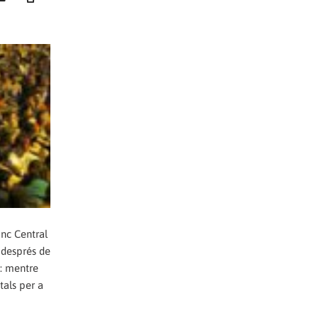
anc Central
 després de
t: mentre
tals per a