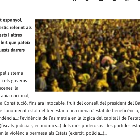
t espanyol,
tic referint als
sts i altres
lert que pateix
uests darrers
pel sistema
 i els governs
scenes; la
rania nacional,
Constitució, fins ara intocable, fruit del consell del president del B
de l’anomenat estat del benestar a una mena d’estat de beneficència,
ència...; l'evidència de l’asimetria en la lògica del capital i de l’esta
fiscals, judicials, econòmics...) dels més poderosos i les partides esta
 la violència permesa als Estats (exèrcit, policia...)...