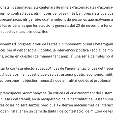
esnonats i desnonades, els centenars de milers d’acomiadats i d’acomi
ines no contractades, els milions de joves -més ben preparats que qu
 la precarització, els gairebé quatre milions de persones que malviuen
 de les evidències que les eleccions generals del 20 de novembre tene
 aquestes situacions descrites.
viments d’indignats arreu de l’Estat. Un moviment plural i heterogeni
aces per al debat social i polític, la intervenció política i social de m
ris, posar en qüestió (de manera tant àmplia) una sèrie de mites no di
ar la contesa electoral del 20N des de l’argumentació, des del treba
..) que posin en qüestió que l’actual sistema polític, econòmic, milit
res, persones i objectius menors) i que emfatitzi què és el problema!
i preocupació. Acompanyada (la crítica i el qüestionament del sistem
quesa i del treball, en la recuperació de la centralitat de l’ésser humà
stes coses no serà senzill, però que existeixen mecanismes de interacc
den instal·lar en un camí de lluita i de contestació, de millora de les