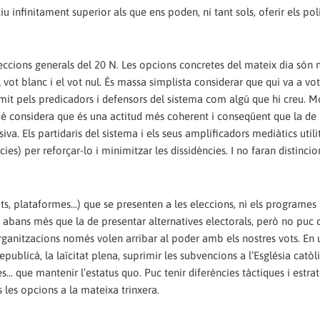
 infinitament superior als que ens poden, ni tant sols, oferir els polí
eleccions generals del 20 N. Les opcions concretes del mateix dia són
el vot blanc i el vot nul. És massa simplista considerar que qui va a vo
umit pels predicadors i defensors del sistema com algú que hi creu. M
è considera que és una actitud més coherent i conseqüent que la de
iva. Els partidaris del sistema i els seus amplificadors mediàtics utili
es) per reforçar-lo i minimitzar les dissidències. I no faran distincio
s, plataformes...) que se presenten a les eleccions, ni els programes 
abans més que la de presentar alternatives electorals, però no puc 
ganitzacions només volen arribar al poder amb els nostres vots. En 
publicà, la laïcitat plena, suprimir les subvencions a l’Església catòli
es... que mantenir l’estatus quo. Puc tenir diferències tàctiques i estr
s les opcions a la mateixa trinxera.