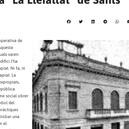
operativa de
 Aquesta
uals varen
difici l'ha
iat. Ni fa, ni
apiat. La
expropiats,
epública.
me social obrer
mbol del
 pràctiques
 trobar una
n el