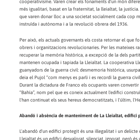
cooperativisme. Varen crear els fonaments d'un món difere
més igualitari, basat en la fraternitat, la lleialtat, la justíc
que varen donar lloc a una societat socialment cada cop mé
instruïda i autònoma i a la revolució obrera del 1936.
Per això, els actuals governants els costa retornar el que f
obrers i organitzacions revolucionaries. Per les mateixes r
recuperar la memòria històrica, a excepció de la dels parti
mantenen ocupada i tapiada la Lleialtat. La cooperativa Ll
guanyadors de la guerra civil: desmemoria històrica, usurpa
deia el Pujol “com menys es parli i es recordi la guerra civil
Durant la dictadura de Franco els ocupants varen convertir l
“Bahía”, nom pel que es coneix actualment l'edifici construït 
l'han continuat els seus hereus democratitzats, i l'últim, l'H
Abandó i absència de manteniment de La Lleialtat, edifici 
L'abandó d'un edifici protegit és una il·legalitat i un delicte
Lleialtat és un edifici desvalorat, silenciat, ignorat, però 