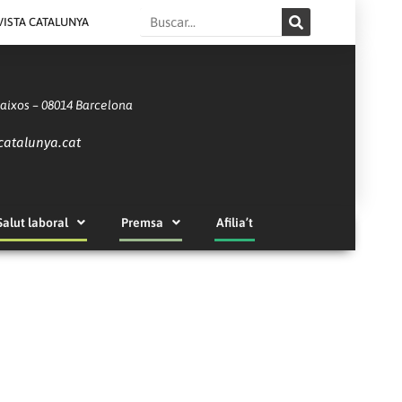
Search
VISTA CATALUNYA
Baixos – 08014 Barcelona
catalunya.cat
Salut laboral
Premsa
Afilia’t