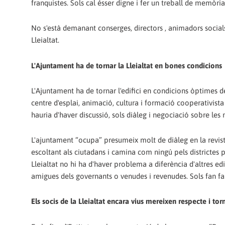
franquistes. Sols cal ésser digne i fer un treball de memòria
No s'està demanant conserges, directors , animadors socials, 
Lleialtat.
L'Ajuntament ha de tornar la Lleialtat en bones condicions
L'Ajuntament ha de tornar l'edifici en condicions òptimes d
centre d'esplai, animació, cultura i formació cooperativista
hauria d'haver discussió, sols diàleg i negociació sobre les 
L'ajuntament “ocupa” presumeix molt de diàleg en la revist
escoltant als ciutadans i camina com ningú pels districtes
Lleialtat no hi ha d'haver problema a diferència d'altres e
amigues dels governants o venudes i revenudes. Sols fan fa
Els socis de la Lleialtat encara vius mereixen respecte i to