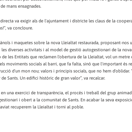
at de mans ensagnades.
directa va exigir als de l'ajuntament i districte les claus de la cooper
s!”, va concloure.
b plànols i maquetes sobre la nova Lleialtat restaurada, proposant-nos 
les diverses activitats i al model de gestió autogestionari de la nova 
p de les Entitats que reclamen l'obertura de la Lleialtat, vol un metre
els moviments socials al barri, que fa falta, sinó que l'important és r
ucció d'un mon nou; valors i principis socials, que no hem d'oblidar. 
r de Sants. Un edifici històric de gran valor”, va recalcar.
, en una exercici de transparència, el procés i treball del grup animad
stionari i obert a la comunitat de Sants. En acabar la seva exposici
aviat recuperem la Lleialtat i torni al poble.