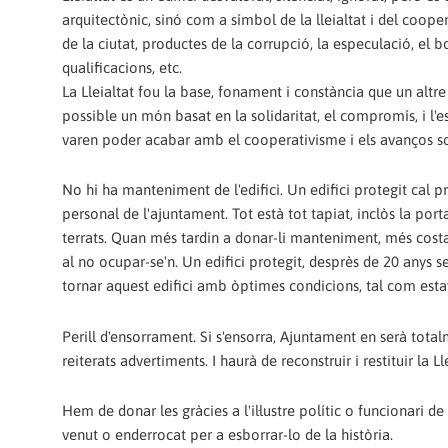
arquitectònic, sinó com a símbol de la lleialtat i del cooper
de la ciutat, productes de la corrupció, la especulació, el b
qualificacions, etc.
La Lleialtat fou la base, fonament i constància que un altre
possible un món basat en la solidaritat, el compromís, i l'es
varen poder acabar amb el cooperativisme i els avanços so
No hi ha manteniment de l'edifici. Un edifici protegit cal p
personal de l'ajuntament. Tot està tot tapiat, inclòs la por
terrats. Quan més tardin a donar-li manteniment, més costar
al no ocupar-se'n. Un edifici protegit, desprès de 20 anys
tornar aquest edifici amb òptimes condicions, tal com esta
Perill d'ensorrament. Si s'ensorra, Ajuntament en serà tot
reiterats advertiments. I haurà de reconstruir i restituir la 
Hem de donar les gràcies a l'il·lustre polític o funcionari de
venut o enderrocat per a esborrar-lo de la història.