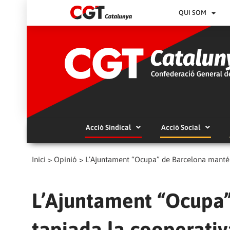
QUI SOM
Acció Sindical
Acció Social
Inici
>
Opinió
>
L’Ajuntament “Ocupa” de Barcelona manté t
L’Ajuntament “Ocupa
tapiada la cooperativa