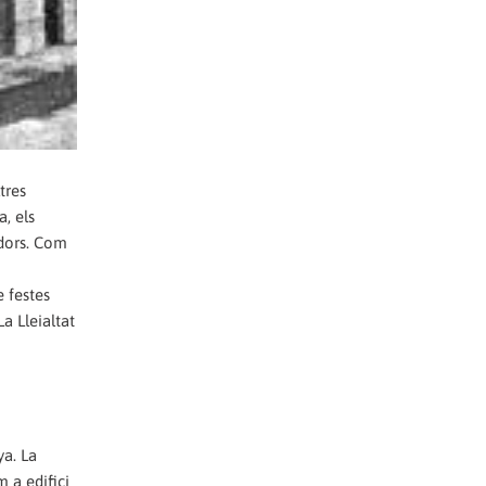
tres
, els
adors. Com
e festes
La Lleialtat
ya. La
m a edifici