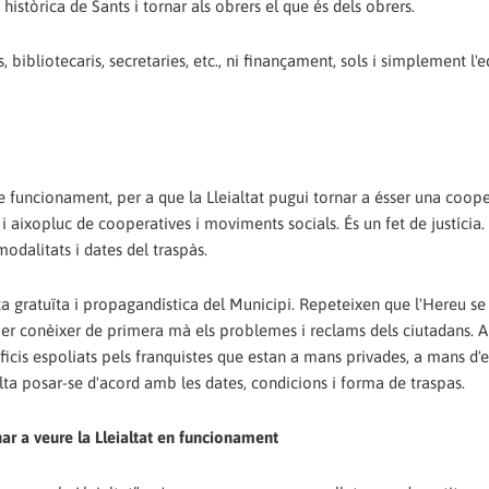
 històrica de Sants i tornar als obrers el que és dels obrers.
bibliotecaris, secretaries, etc., ni finançament, sols i simplement l'ed
e funcionament, per a que la Lleialtat pugui tornar a ésser una coope
 i aixopluc de cooperatives i moviments socials. És un fet de justícia.
modalitats i dates del traspàs.
a gratuïta i propagandística del Municipi. Repeteixen que l'Hereu se
 per conèixer de primera mà els problemes i reclams dels ciutadans. 
dificis espoliats pels franquistes que estan a mans privades, a mans d
lta posar-se d'acord amb les dates, condicions i forma de traspas.
rnar a veure la Lleialtat en funcionament