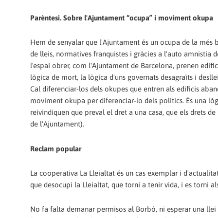
Parèntesi. Sobre l'Ajuntament “ocupa” i moviment okupa
Hem de senyalar que l'Ajuntament és un ocupa de la més bai
de lleis, normatives franquistes i gràcies a l'auto amnistia
l'espai obrer, com l'Ajuntament de Barcelona, prenen edific
lògica de mort, la lògica d'uns governats desagraïts i desll
Cal diferenciar-los dels okupes que entren als edificis aban
moviment okupa per diferenciar-lo dels polítics. És una lògi
reivindiquen que preval el dret a una casa, que els drets d
de l'Ajuntament).
Reclam popular
La cooperativa La Lleialtat és un cas exemplar i d'actualit
que desocupi la Lleialtat, que torni a tenir vida, i es torni 
No fa falta demanar permisos al Borbó, ni esperar una llei 