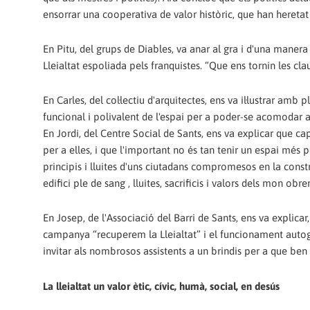
ensorrar una cooperativa de valor històric, que han heret
En Pitu, del grups de Diables, va anar al gra i d'una manera 
Lleialtat espoliada pels franquistes. “Que ens tornin les clau
En Carles, del col·lectiu d'arquitectes, ens va il·lustrar am
funcional i polivalent de l'espai per a poder-se acomodar a 
En Jordi, del Centre Social de Sants, ens va explicar que ca
per a elles, i que l'important no és tan tenir un espai més p
principis i lluites d'uns ciutadans compromesos en la constr
edifici ple de sang , lluites, sacrificis i valors dels mon obre
En Josep, de l'Associació del Barri de Sants, ens va explicar
campanya “recuperem la Lleialtat” i el funcionament autoge
invitar als nombrosos assistents a un brindis per a que ben 
La lleialtat un valor ètic, cívic, humà, social, en desús