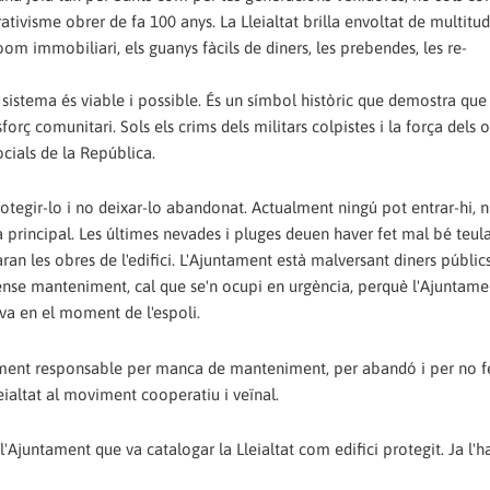
ativisme obrer de fa 100 anys. La Lleialtat brilla envoltat de multitud 
oom immobiliari, els guanys fàcils de diners, les prebendes, les re-
 sistema és viable i possible. És un símbol històric que demostra que
forç comunitari. Sols els crims dels militars colpistes i la força dels 
cials de la República.
rotegir-lo i no deixar-lo abandonat. Actualment ningú pot entrar-hi, ni
ta principal. Les últimes nevades i pluges deuen haver fet mal bé teul
an les obres de l'edifici. L'Ajuntament està malversant diners públic
 sense manteniment, cal que se'n ocupi en urgència, perquè l'Ajuntame
va en el moment de l'espoli.
alment responsable per manca de manteniment, per abandó i per no fe
Lleialtat al moviment cooperatiu i veïnal.
 l'Ajuntament que va catalogar la Lleialtat com edifici protegit. Ja l'h