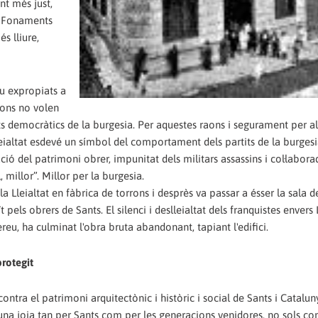
nt més just,
ia. Fonaments
s lliure,
ou expropiats a
aons no volen
ts democràtics de la burgesia. Per aquestes raons i segurament per al
eialtat esdevé un símbol del comportament dels partits de la burgesia
ció del patrimoni obrer, impunitat dels militars assassins i col·labor
, millor”. Millor per la burgesia.
a Lleialtat en fàbrica de torrons i desprès va passar a ésser la sala d
pels obrers de Sants. El silenci i deslleialtat dels franquistes envers 
ereu, ha culminat l'obra bruta abandonant, tapiant l'edifici.
protegit
 contra el patrimoni arquitectònic i històric i social de Sants i Catalun
és una joia tan per Sants com per les generacions venidores, no sols co