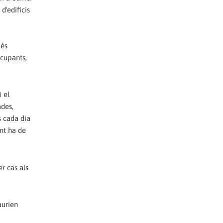
d'edificis
 és
ocupants,
 el
ades,
s cada dia
nt ha de
r cas als
aurien