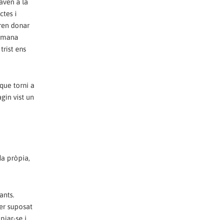
aven a la
ctes i
aren donar
ermana
trist ens
 que torni a
gin vist un
da pròpia,
ants.
per suposat
piar-se i