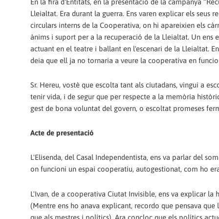
En la fira d'Entitats, en la presentació de la campanya “Rec
Lleialtat. Era durant la guerra. Ens varen explicar els seus 
circulars interns de la Cooperativa, on hi apareixien els cà
ànims i suport per a la recuperació de la Lleialtat. Un e
actuant en el teatre i ballant en l'escenari de la Lleialtat. E
deia que ell ja no tornaria a veure la cooperativa en funcio
Sr. Hereu, vostè que escolta tant als ciutadans, vingui a esco
tenir vida, i de segur que per respecte a la memòria històri
gest de bona voluntat del govern, o escoltat promeses ferm
Acte de presentació
L'Elisenda, del Casal Independentista, ens va parlar del somn
on funcioni un espai cooperatiu, autogestionat, com ho er
L'Ivan, de a cooperativa Ciutat Invisible, ens va explicar la
(Mentre ens ho anava explicant, recordo que pensava que la 
que als mestres i polítics). Ara concloc que els polítics a