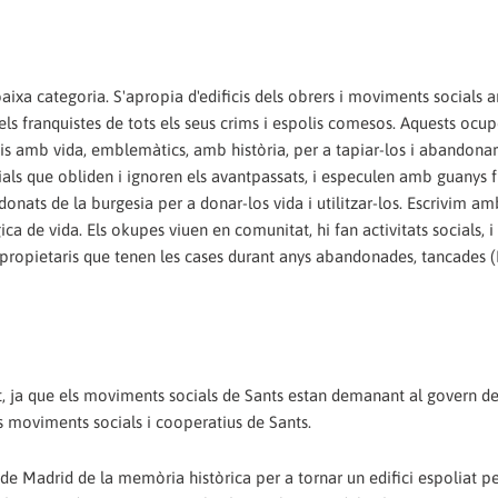
xa categoria. S'apropia d'edificis dels obrers i moviments socials 
 dels franquistes de tots els seus crims i espolis comesos. Aquests ocu
is amb vida, emblemàtics, amb història, per a tapiar-los i abandonar-
eials que obliden i ignoren els avantpassats, i especulen amb guanys f
donats de la burgesia per a donar-los vida i utilitzar-los. Escrivim am
ca de vida. Els okupes viuen en comunitat, hi fan activitats socials, i
e propietaris que tenen les cases durant anys abandonades, tancades (
at, ja que els moviments socials de Sants estan demanant al govern del
als moviments socials i cooperatius de Sants.
de Madrid de la memòria històrica per a tornar un edifici espoliat pe