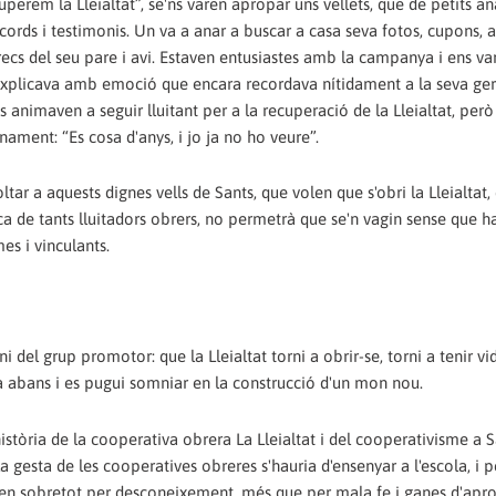
uperem la Lleialtat”, se'ns varen apropar uns vellets, que de petits an
records i testimonis. Un va a anar a buscar a casa seva fotos, cupons, a
rrecs del seu pare i avi. Estaven entusiastes amb la campanya i ens v
ns explicava amb emoció que encara recordava nítidament a la seva g
ns animaven a seguir lluitant per a la recuperació de la Lleialtat, però 
nament: “Es cosa d'anys, i jo ja no ho veure”.
ltar a aquests dignes vells de Sants, que volen que s'obri la Lleialtat,
ca de tants lluitadors obrers, no permetrà que se'n vagin sense que ha
es i vinculants.
i del grup promotor: que la Lleialtat torni a obrir-se, torni a tenir vi
a abans i es pugui somniar en la construcció d'un mon nou.
 història de la cooperativa obrera La Lleialtat i del cooperativisme a S
gesta de les cooperatives obreres s'hauria d'ensenyar a l'escola, i 
ctuen sobretot per desconeixement, més que per mala fe i ganes d'apro