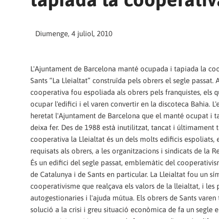
Diumenge, 4 juliol, 2010
L'Ajuntament de Barcelona manté ocupada i tapiada la co
Sants “La Lleialtat” construïda pels obrers el segle passat.
cooperativa fou espoliada als obrers pels franquistes, els q
ocupar l'edifici i el varen convertir en la discoteca Bahia. L'e
heretat l'Ajuntament de Barcelona que el manté ocupat i tap
deixa fer. Des de 1988 està inutilitzat, tancat i últimament t
cooperativa la Lleialtat és un dels molts edificis espoliats, 
requisats als obrers, a les organitzacions i sindicats de la R
És un edifici del segle passat, emblemàtic del cooperativis
de Catalunya i de Sants en particular. La Lleialtat fou un sí
cooperativisme que realçava els valors de la lleialtat, i les
autogestionaries i l'ajuda mútua. Els obrers de Sants varen
solució a la crisi i greu situació econòmica de fa un segle e