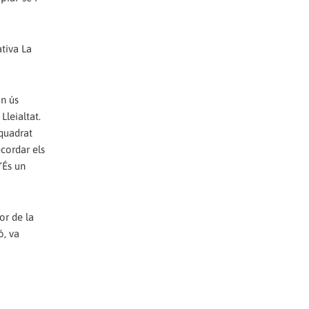
ativa La
un ús
Lleialtat.
 quadrat
ecordar els
“És un
or de la
ó, va