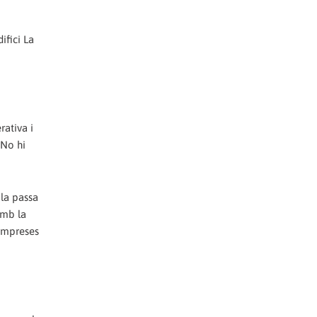
ifici La
rativa i
 No hi
 la passa
Amb la
'empreses