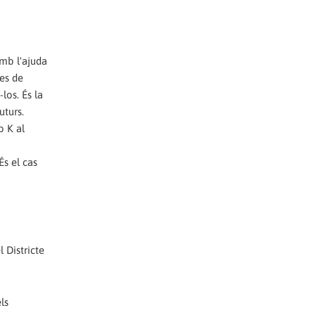
amb l'ajuda
pes de
los. És la
uturs.
b K al
És el cas
 Districte
ls