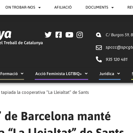
ON TROBAR-NOS
AFILIACIÓ
DOCUMENTS
RE
C/ Burgos 59, 
spccc@
spcgt
935 120 481
Formació
Acció Feminista LGTBIQ+
Jurídica
apiada la cooperativa “La Lleialtat” de Sants
” de Barcelona manté
 “La Lleialtat” de Sants