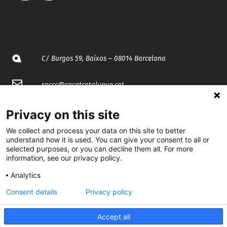
C/ Burgos 59, Baixos – 08014 Barcelona
spccc@
spcgtcatalunya.cat
935 120 481
Privacy on this site
We collect and process your data on this site to better
@CGTCatalunya
understand how it is used. You can give your consent to all or
selected purposes, or you can decline them all. For more
information, see our privacy policy.
cgtcatalunya
Analytics
CGTCatalunya
Consent details
Privacy policy
cgtcatalunya
Accept all