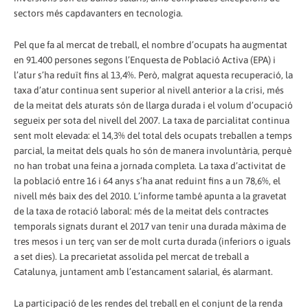
sectors més capdavanters en tecnologia.
Pel que fa al mercat de treball, el nombre d’ocupats ha augmentat
en 91.400 persones segons l’Enquesta de Població Activa (EPA) i
l’atur s’ha reduït fins al 13,4%. Però, malgrat aquesta recuperació, la
taxa d’atur continua sent superior al nivell anterior a la crisi, més
de la meitat dels aturats són de llarga durada i el volum d’ocupació
segueix per sota del nivell del 2007. La taxa de parcialitat continua
sent molt elevada: el 14,3% del total dels ocupats treballen a temps
parcial, la meitat dels quals ho són de manera involuntària, perquè
no han trobat una feina a jornada completa. La taxa d’activitat de
la població entre 16 i 64 anys s’ha anat reduint fins a un 78,6%, el
nivell més baix des del 2010. L’informe també apunta a la gravetat
de la taxa de rotació laboral: més de la meitat dels contractes
temporals signats durant el 2017 van tenir una durada màxima de
tres mesos i un terç van ser de molt curta durada (inferiors o iguals
a set dies). La precarietat assolida pel mercat de treball a
Catalunya, juntament amb l’estancament salarial, és alarmant.
La participació de les rendes del treball en el conjunt de la renda