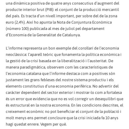
una dinàmica positiva de quatre anys consecutius d’augment del
producte interior brut (PIB): el conjunt de la producció mercantil
del país. Es tracta d’un nivell important, per sobre del de la zona
euro (2,4%). Així ho apunta la Nota de Conjuntura Econòmica
(número 100) publicada al mes de juliol pel departament
d’Economia de la Generalitat de Catalunya.
L’informe representa un bon exemple del corol·lari de l’economia
neoclàssica: l’aparell teòric que fonamenta la política econòmica i
la gestió de la crisi basada en la liberalització i l’austeritat. De
manera paradigmàtica, observem com les característiques de
l’economia catalana que l’informe destaca com a positives són
justament les grans febleses del nostre sistema productiu i els
elements constitutius d’una economia perifèrica. No advertir del
caràcter dependent del sector exterior i mostrar-lo com a fortalesa
és un error que evidencia que no es vol corregir un desequilibri que
és estructural en la nostra economia. En les condicions descrites, el
creixement econòmic no pot beneficiar el conjunt de la població i
molt menys ens permet concloure que la crisi iniciada fa 10 anys
hagi quedat enrere. Vegem per què.