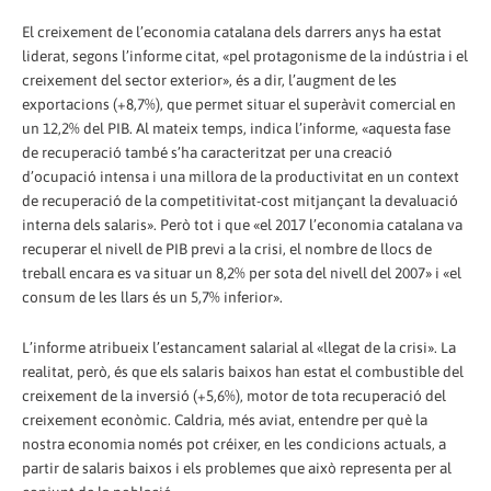
El creixement de l’economia catalana dels darrers anys ha estat
liderat, segons l’informe citat, «pel protagonisme de la indústria i el
creixement del sector exterior», és a dir, l’augment de les
exportacions (+8,7%), que permet situar el superàvit comercial en
un 12,2% del PIB. Al mateix temps, indica l’informe, «aquesta fase
de recuperació també s’ha caracteritzat per una creació
d’ocupació intensa i una millora de la productivitat en un context
de recuperació de la competitivitat-cost mitjançant la devaluació
interna dels salaris». Però tot i que «el 2017 l’economia catalana va
recuperar el nivell de PIB previ a la crisi, el nombre de llocs de
treball encara es va situar un 8,2% per sota del nivell del 2007» i «el
consum de les llars és un 5,7% inferior».
L’informe atribueix l’estancament salarial al «llegat de la crisi». La
realitat, però, és que els salaris baixos han estat el combustible del
creixement de la inversió (+5,6%), motor de tota recuperació del
creixement econòmic. Caldria, més aviat, entendre per què la
nostra economia només pot créixer, en les condicions actuals, a
partir de salaris baixos i els problemes que això representa per al