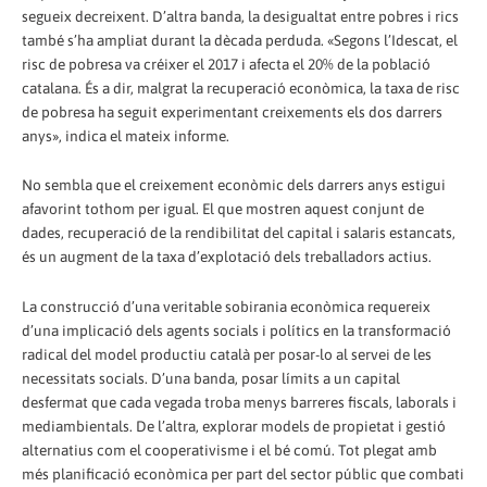
segueix decreixent. D’altra banda, la desigualtat entre pobres i rics
també s’ha ampliat durant la dècada perduda. «Segons l’Idescat, el
risc de pobresa va créixer el 2017 i afecta el 20% de la població
catalana. És a dir, malgrat la recuperació econòmica, la taxa de risc
de pobresa ha seguit experimentant creixements els dos darrers
anys», indica el mateix informe.
No sembla que el creixement econòmic dels darrers anys estigui
afavorint tothom per igual. El que mostren aquest conjunt de
dades, recuperació de la rendibilitat del capital i salaris estancats,
és un augment de la taxa d’explotació dels treballadors actius.
La construcció d’una veritable sobirania econòmica requereix
d’una implicació dels agents socials i polítics en la transformació
radical del model productiu català per posar-lo al servei de les
necessitats socials. D’una banda, posar límits a un capital
desfermat que cada vegada troba menys barreres fiscals, laborals i
mediambientals. De l’altra, explorar models de propietat i gestió
alternatius com el cooperativisme i el bé comú. Tot plegat amb
més planificació econòmica per part del sector públic que combati