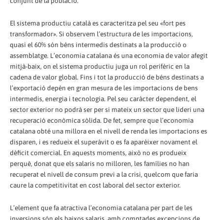
conjunt de la població.
El sistema productiu català es caracteritza pel seu «fort pes
transformador». Si observem l’estructura de les importacions,
quasi el 60% són béns intermedis destinats a la producció o
assemblatge. L’economia catalana és una economia de valor afegit
mitjà-baix, on el sistema productiu juga un rol perifèric en la
cadena de valor global. Fins i tot la producció de béns destinats a
l’exportació depèn en gran mesura de les importacions de bens
intermedis, energia i tecnologia. Pel seu caràcter dependent, el
sector exterior no podrà ser per si mateix un sector que lideri una
recuperació econòmica sòlida. De fet, sempre que l’economia
catalana obté una millora en el nivell de renda les importacions es
disparen, i es redueix el superàvit o es fa aparèixer novament el
dèficit comercial. En aquests moments, això no es produeix
perquè, donat que els salaris no milloren, les famílies no han
recuperat el nivell de consum previ a la crisi, quelcom que faria
caure la competitivitat en cost laboral del sector exterior.
L’element que fa atractiva l’economia catalana per part de les
inversions són els baixos salaris, amb comptades excepcions de