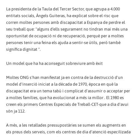
La presidenta de la Taula del Tercer Sector, que agrupa a 4.000
entitats socials, Àngels Guiteras, ha explicat sobre el risc que
corren moltes persones amb discapacitat a Espanya de perdre el
seu treball que: "alguns d'ells segurament no tindran mai més una
oportunitat de ocupació ni de recuperació, perquè per a moltes
persones tenir una feina els ajuda a sentir-se útils, però també
significa dignitat ".
Un model que ha ha aconseguit sobreviure amb èxit
Moltes ONG s'han manifestat ja en contra de la destrucció d'un
model d'inserció iniciat a la dècada de 1970, època en què la
discapacitat era un tema tabú i complicat d'assumir o acceptar per
a moltes famílies, que ha evolucionat a més ia millor . El 1980 es
creen els primers Centres Especials de Treball-CET-que a dia d'avui
són ja 112.
A més, a les retallades pressupostàries se sumen els augments en
els preus dels serveis, com els centres de dia d'atenció especilizada