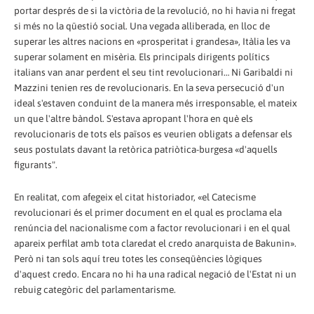
portar després de si la victòria de la revolució, no hi havia ni fregat
si més no la qüestió social. Una vegada alliberada, en lloc de
superar les altres nacions en «prosperitat i grandesa», Itàlia les va
superar solament en misèria. Els principals dirigents polítics
italians van anar perdent el seu tint revolucionari… Ni Garibaldi ni
Mazzini tenien res de revolucionaris. En la seva persecució d'un
ideal s'estaven conduint de la manera més irresponsable, el mateix
un que l'altre bàndol. S'estava apropant l'hora en què els
revolucionaris de tots els països es veurien obligats a defensar els
seus postulats davant la retòrica patriòtica-burgesa «d'aquells
figurants".
En realitat, com afegeix el citat historiador, «el Catecisme
revolucionari és el primer document en el qual es proclama ela
renúncia del nacionalisme com a factor revolucionari i en el qual
apareix perfilat amb tota claredat el credo anarquista de Bakunin».
Però ni tan sols aquí treu totes les conseqüències lògiques
d'aquest credo. Encara no hi ha una radical negació de l'Estat ni un
rebuig categòric del parlamentarisme.