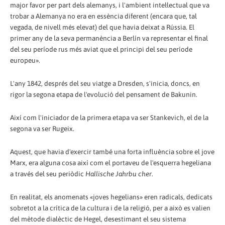
major favor per part dels alemanys, i l'ambient intel·lectual que va
trobar a Alemanya no era en essència diferent (encara que, tal
vegada, de nivell més elevat) del que havia deixat a Rússia. El
primer any de la seva permanència a Berlín va representar el final
del seu període rus més aviat que el principi del seu període
europeu».
L'any 1842, després del seu viatge a Dresden, s'inicia, doncs, en
rigor la segona etapa de l'evolució del pensament de Bakunin.
Així com l'iniciador de la primera etapa va ser Stankevich, el de la
segona va ser Rugeix.
Aquest, que havia d'exercir també una forta influència sobre el jove
Marx, era alguna cosa així com el portaveu de l'esquerra hegeliana
a través del seu periòdic
Hallische Jahrbu cher
.
En realitat, els anomenats «joves hegelians» eren radicals, dedicats
sobretot a la crítica de la cultura i de la religió, per a això es valien
del mètode dialèctic de Hegel, desestimant el seu sistema