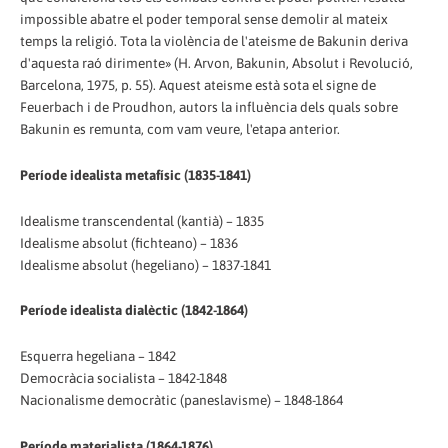
impossible abatre el poder temporal sense demolir al mateix
temps la religió. Tota la violència de l'ateisme de Bakunin deriva
d'aquesta raó dirimente» (H. Arvon, Bakunin, Absolut i Revolució,
Barcelona, 1975, p. 55). Aquest ateisme està sota el signe de
Feuerbach i de Proudhon, autors la influència dels quals sobre
Bakunin es remunta, com vam veure, l'etapa anterior.
Període idealista metafísic (1835-1841)
Idealisme transcendental (kantià) – 1835
Idealisme absolut (fichteano) – 1836
Idealisme absolut (hegeliano) – 1837-1841
Període idealista dialèctic (1842-1864)
Esquerra hegeliana – 1842
Democràcia socialista – 1842-1848
Nacionalisme democràtic (paneslavisme) – 1848-1864
Període materialista (1864-1876)