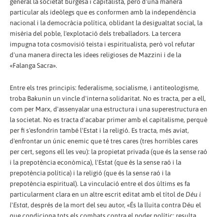
general la societat burgesa i capitalista, però d'una manera
particular als ideòlegs que es conformen amb la independència
nacional i la democràcia política, oblidant la desigualtat social, la
misèria del poble, l'explotació dels treballadors. La tercera
impugna tota cosmovisió teista i espiritualista, però vol refutar
d'una manera directa les idees religioses de Mazzini i de la
«Falanga Sacra».
Entre els tres principis: federalisme, socialisme, i antiteologisme,
troba Bakunin un vincle d'interna solidaritat. No es tracta, per a ell,
com per Marx, d'assenyalar una estructura i una superestructura en
la societat. No es tracta d'acabar primer amb el capitalisme, perquè
per fi s'esfondrin també l'Estat i la religió. Es tracta, més aviat,
d'enfrontar un únic enemic que té tres cares (tres horribles cares
per cert, segons ell les veu): la propietat privada (que és la sense raó
i la prepotència econòmica), l'Estat (que és la sense raó i la
prepotència política) i la religió (que és la sense raó i la
prepotència espiritual). La vinculació entre el dos últims es fa
particularment clara en un altre escrit editat amb el títol de
Déu i
l'Estat
, després de la mort del seu autor, «És la lluita contra Déu el
que condiciona tots els combats contra el poder polític: resulta