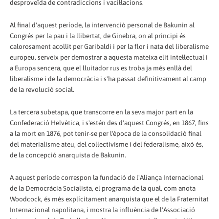
desproveïda de contradiccions i vacil·lacions.
Al final d'aquest període, la intervenció personal de Bakunin al
Congrés per la pau i la llibertat, de Ginebra, on al principi és
calorosament acollit per Garibaldi i per la flor i nata del liberalisme
europeu, serveix per demostrar a aquesta mateixa elit intel·lectual i
a Europa sencera, que el lluitador rus es troba ja més enllà del
liberalisme i de la democràcia i s'ha passat definitivament al camp
de la revolució social.
La tercera subetapa, que transcorre en la seva major part en la
Confederació Helvètica, i s'estén des d'aquest Congrés, en 1867, fins
a la mort en 1876, pot tenir-se per l'època de la consolidació final
del materialisme ateu, del col·lectivisme i del federalisme, això és,
de la concepció anarquista de Bakunin.
A aquest període correspon la fundació de l'Aliança Internacional
de la Democràcia Socialista, el programa de la qual, com anota
Woodcock, és més explícitament anarquista que el de la Fraternitat
Internacional napolitana, i mostra la influència de l'Associació