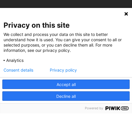
C/ Burgos 59, Baixos – 08014 Barcelona
Privacy on this site
spccc@
spcgtcatalunya.cat
We collect and process your data on this site to better
understand how it is used. You can give your consent to all or
selected purposes, or you can decline them all. For more
935 120 481
information, see our privacy policy.
Analytics
@CGTCatalunya
Consent details
Privacy policy
cgtcatalunya
Accept all
CGTCatalunya
Decline all
cgtcatalunya
Powered by
Desenvolupat per