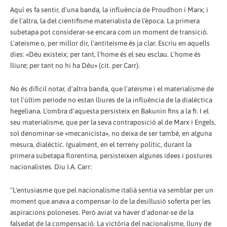
Aquí es fa sentir, d'una banda, la influència de Proudhon i Marx; i
de l'altra, la del cientifisme materialista de l'època. La primera
subetapa pot considerar-se encara com un moment de transició.
L'ateisme o, per millor dir, l'antiteísme és ja clar. Escriu en aquells
dies: «Déu existeix; per tant, l'home és el seu esclau. L'home és
lliure; per tant no hi ha Déu» (cit. per Carr).
No és difícil notar, d'altra banda, que l'ateisme i el materialisme de
tot l'últim període no estan lliures de la influència de la dialèctica
hegeliana. L'ombra d'aquesta persisteix en Bakunin fins a la fi. I el
seu materialisme, que per la seva contraposició al de Marx i Engels,
sol denominar-se «mecanicista», no deixa de ser també, en alguna
mesura, dialèctic. Igualment, en el terreny polític, durant la
primera subetapa florentina, persisteixen algunes idees i postures
nacionalistes. Diu I.A. Carr:
"L'entusiasme que pel nacionalisme italià sentia va semblar per un
moment que anava a compensar-lo de la desil·lusió soferta per les
aspiracions poloneses. Però aviat va haver d'adonar-se de la
falsedat de la compensació. La victòria del nacionalisme, lluny de