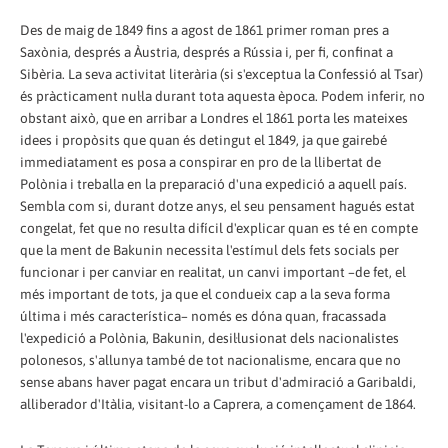
Des de maig de 1849 fins a agost de 1861 primer roman pres a
Saxònia, després a Àustria, després a Rússia i, per fi, confinat a
Sibèria. La seva activitat literària (si s'exceptua la Confessió al Tsar)
és pràcticament nul·la durant tota aquesta època. Podem inferir, no
obstant això, que en arribar a Londres el 1861 porta les mateixes
idees i propòsits que quan és detingut el 1849, ja que gairebé
immediatament es posa a conspirar en pro de la llibertat de
Polònia i treballa en la preparació d'una expedició a aquell país.
Sembla com si, durant dotze anys, el seu pensament hagués estat
congelat, fet que no resulta difícil d'explicar quan es té en compte
que la ment de Bakunin necessita l'estímul dels fets socials per
funcionar i per canviar en realitat, un canvi important –de fet, el
més important de tots, ja que el condueix cap a la seva forma
última i més característica– només es dóna quan, fracassada
l'expedició a Polònia, Bakunin, desil·lusionat dels nacionalistes
polonesos, s'allunya també de tot nacionalisme, encara que no
sense abans haver pagat encara un tribut d'admiració a Garibaldi,
alliberador d'Itàlia, visitant-lo a Caprera, a començament de 1864.