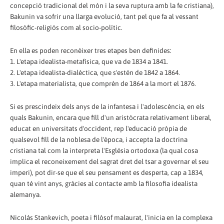
concepció tradicional del món i la seva ruptura amb la fe cristiana),
Bakunin va sofrir una llarga evolució, tant pel que fa al vessant
filosòfic-religiós com al socio-polític.
En ella es poden reconèixer tres etapes ben definides:
1. L'etapa idealista-metafísica, que va de 1834 a 1841.
2. L'etapa idealista-dialèctica, que s'estén de 1842 a 1864.
3. L'etapa materialista, que comprèn de 1864 a la mort el 1876.
Si es prescindeix dels anys de la infantesa i l'adolescència, en els
quals Bakunin, encara que fill d'un aristòcrata relativament liberal,
educat en universitats d'occident, rep l'educació pròpia de
qualsevol fill de la noblesa de l'època, i accepta la doctrina
cristiana tal com la interpreta l'Església ortodoxa (la qual cosa
implica el reconeixement del sagrat dret del tsar a governar el seu
imperi), pot dir-se que el seu pensament es desperta, cap a 1834,
quan té vint anys, gràcies al contacte amb la filosofia idealista
alemanya.
Nicolás Stankevich, poeta i filòsof malaurat, l'inicia en la complexa