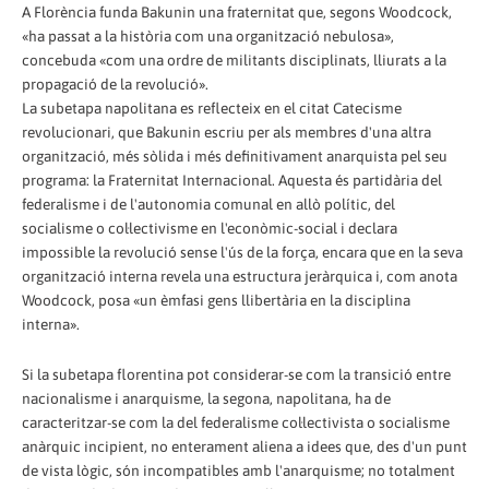
A Florència funda Bakunin una fraternitat que, segons Woodcock,
«ha passat a la història com una organització nebulosa»,
concebuda «com una ordre de militants disciplinats, lliurats a la
propagació de la revolució».
La subetapa napolitana es reflecteix en el citat Catecisme
revolucionari, que Bakunin escriu per als membres d'una altra
organització, més sòlida i més definitivament anarquista pel seu
programa: la Fraternitat Internacional. Aquesta és partidària del
federalisme i de l'autonomia comunal en allò polític, del
socialisme o col·lectivisme en l'econòmic-social i declara
impossible la revolució sense l'ús de la força, encara que en la seva
organització interna revela una estructura jeràrquica i, com anota
Woodcock, posa «un èmfasi gens llibertària en la disciplina
interna».
Si la subetapa florentina pot considerar-se com la transició entre
nacionalisme i anarquisme, la segona, napolitana, ha de
caracteritzar-se com la del federalisme col·lectivista o socialisme
anàrquic incipient, no enterament aliena a idees que, des d'un punt
de vista lògic, són incompatibles amb l'anarquisme; no totalment