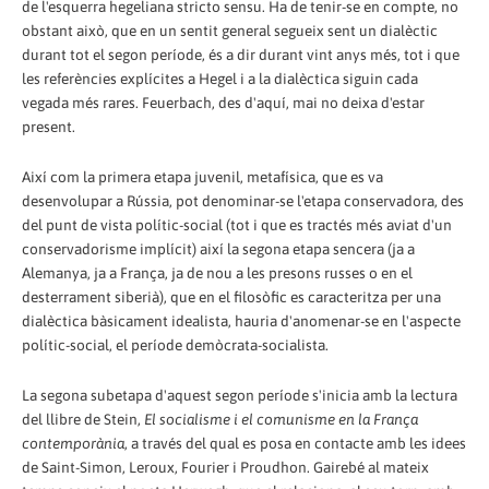
de l'esquerra hegeliana stricto sensu. Ha de tenir-se en compte, no
obstant això, que en un sentit general segueix sent un dialèctic
durant tot el segon període, és a dir durant vint anys més, tot i que
les referències explícites a Hegel i a la dialèctica siguin cada
vegada més rares. Feuerbach, des d'aquí, mai no deixa d'estar
present.
Així com la primera etapa juvenil, metafísica, que es va
desenvolupar a Rússia, pot denominar-se l'etapa conservadora, des
del punt de vista polític-social (tot i que es tractés més aviat d'un
conservadorisme implícit) així la segona etapa sencera (ja a
Alemanya, ja a França, ja de nou a les presons russes o en el
desterrament siberià), que en el filosòfic es caracteritza per una
dialèctica bàsicament idealista, hauria d'anomenar-se en l'aspecte
polític-social, el període demòcrata-socialista.
La segona subetapa d'aquest segon període s'inicia amb la lectura
del llibre de Stein,
El socialisme i el comunisme en la França
contemporània
, a través del qual es posa en contacte amb les idees
de Saint-Simon, Leroux, Fourier i Proudhon. Gairebé al mateix