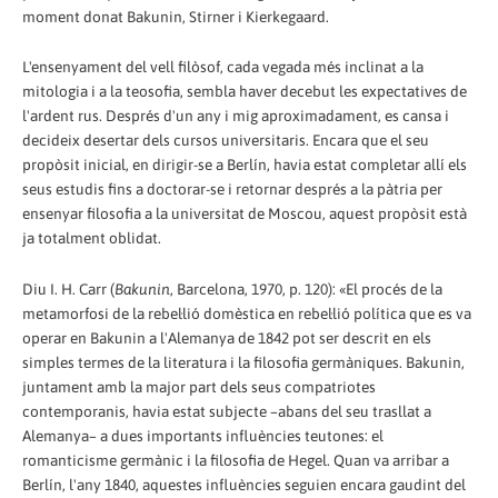
moment donat Bakunin, Stirner i Kierkegaard.
L'ensenyament del vell filòsof, cada vegada més inclinat a la
mitologia i a la teosofia, sembla haver decebut les expectatives de
l'ardent rus. Després d'un any i mig aproximadament, es cansa i
decideix desertar dels cursos universitaris. Encara que el seu
propòsit inicial, en dirigir-se a Berlín, havia estat completar allí els
seus estudis fins a doctorar-se i retornar després a la pàtria per
ensenyar filosofia a la universitat de Moscou, aquest propòsit està
ja totalment oblidat.
Diu I. H. Carr (
Bakunin
, Barcelona, 1970, p. 120): «El procés de la
metamorfosi de la rebel·lió domèstica en rebel·lió política que es va
operar en Bakunin a l'Alemanya de 1842 pot ser descrit en els
simples termes de la literatura i la filosofia germàniques. Bakunin,
juntament amb la major part dels seus compatriotes
contemporanis, havia estat subjecte –abans del seu trasllat a
Alemanya– a dues importants influències teutones: el
romanticisme germànic i la filosofia de Hegel. Quan va arribar a
Berlín, l'any 1840, aquestes influències seguien encara gaudint del