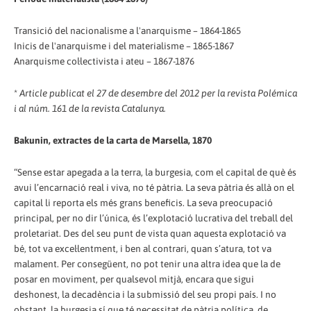
Transició del nacionalisme a l'anarquisme – 1864-1865
Inicis de l'anarquisme i del materialisme – 1865-1867
Anarquisme col·lectivista i ateu – 1867-1876
*
Article publicat el 27 de desembre del 2012 per la revista Polémica
i al núm. 161 de la revista Catalunya.
Bakunin, extractes de la carta de Marsella, 1870
“Sense estar apegada a la terra, la burgesia, com el capital de què és
avui l’encarnació real i viva, no té pàtria. La seva pàtria és allà on el
capital li reporta els més grans beneficis. La seva preocupació
principal, per no dir l’única, és l’explotació lucrativa del treball del
proletariat. Des del seu punt de vista quan aquesta explotació va
bé, tot va excel·lentment, i ben al contrari, quan s’atura, tot va
malament. Per consegüent, no pot tenir una altra idea que la de
posar en moviment, per qualsevol mitjà, encara que sigui
deshonest, la decadència i la submissió del seu propi país. I no
obstant, la burgesia sí que té necessitat de pàtria política, de