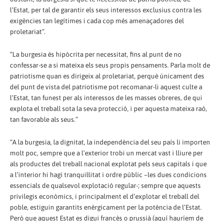
l’Estat, per tal de garantir els seus interessos exclusius contra les
exigències tan legítimes i cada cop més amenaçadores del
proletariat”.
“La burgesia és hipòcrita per necessitat, fins al punt de no
confessar-se a si mateixa els seus propis pensaments. Parla molt de
patriotisme quan es dirigeix al proletariat, perquè únicament des
del punt de vista del patriotisme pot recomanar-li aquest culte a
l’Estat, tan funest per als interessos de les masses obreres, de qui
explota el treball sota la seva protecció, i per aquesta mateixa raó,
tan favorable als seus.”
“A la burgesia, la dignitat, la independència del seu país li importen
molt poc, sempre que a l’exterior trobi un mercat vast i lliure per
als productes del treball nacional explotat pels seus capitals i que
a l’interior hi hagi tranquil·litat i ordre públic –les dues condicions
essencials de qualsevol explotació regular-; sempre que aquests
privilegis econòmics, i principalment el d’explotar el treball del
poble, estiguin garantits enèrgicament per la potència de l’Estat.
Però que aquest Estat es digui francès o prussià (aquí hauríem de