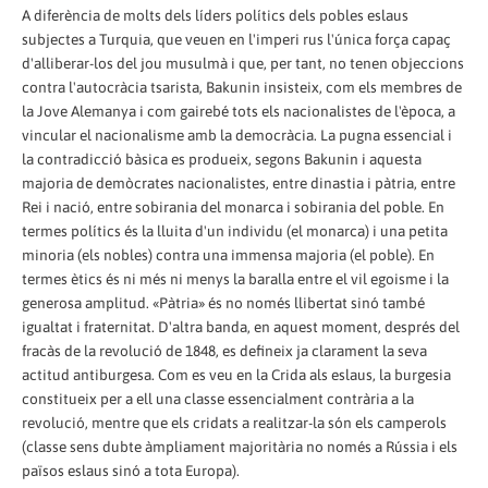
A diferència de molts dels líders polítics dels pobles eslaus
subjectes a Turquia, que veuen en l'imperi rus l'única força capaç
d'alliberar-los del jou musulmà i que, per tant, no tenen objeccions
contra l'autocràcia tsarista, Bakunin insisteix, com els membres de
la Jove Alemanya i com gairebé tots els nacionalistes de l'època, a
vincular el nacionalisme amb la democràcia. La pugna essencial i
la contradicció bàsica es produeix, segons Bakunin i aquesta
majoria de demòcrates nacionalistes, entre dinastia i pàtria, entre
Rei i nació, entre sobirania del monarca i sobirania del poble. En
termes polítics és la lluita d'un individu (el monarca) i una petita
minoria (els nobles) contra una immensa majoria (el poble). En
termes ètics és ni més ni menys la baralla entre el vil egoisme i la
generosa amplitud. «Pàtria» és no només llibertat sinó també
igualtat i fraternitat. D'altra banda, en aquest moment, després del
fracàs de la revolució de 1848, es defineix ja clarament la seva
actitud antiburgesa. Com es veu en la Crida als eslaus, la burgesia
constitueix per a ell una classe essencialment contrària a la
revolució, mentre que els cridats a realitzar-la són els camperols
(classe sens dubte àmpliament majoritària no només a Rússia i els
països eslaus sinó a tota Europa).