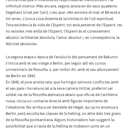
infinitud interior. Més encara, segons anota en els seus quaderns
hegelians (citat per Carr), creu que: «No existeix el mal; el Bé està a
tot arreu. L'única cosa dolenta és la limitació de l'ull espiritual.
Tota existència és vida de l'Esperit; tot està penetrat de l'Esperit; res
no existeix més enllà de l'Esperit; l'Esperit és el coneixement
absolut, la llibertat absoluta, l'amor absolut i, en conseqüència, la
felicitat absoluta».
La segona etapa o època de l'evolució del pensament de Bakunin
s'inicia amb el seu viatge a Berlín, per seguir allí els cursos
universitaris de filosofia, o, per millor dir, amb el seu allunyament
de Berlín en 1842.
En 1840, el jove aristòcrata, que ha tingut seriosos conflictes amb
el seu pare i ha renunciat a la seva carrera militar, preferint ser
soldat ras de la filosofia alemanya abans que oficial de l'artilleria
russa, inicia un contacte directe amb figures importants de
l'idealisme. No arriba a ser deixeble de Hegel, qui ja no ensenya a
Berlín, però escolta les classes de Schelling, un altre dels tres grans
de la filosofia postkantiana. Alguns historiadors han suggerit la
possibilitat que a l'aula de Schelling es trobessin junts en un