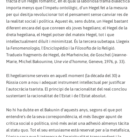
tracta d'un Hegel romàntic, en el qual la laboriosa trama dialèctica
importa menys que l'ímpetu ontològic, d'un Hegel fet a la mesura
per qui desitja revolucionar tot el pensament sense canviar res de
la realitat social i política. Aquest és, sens dubte, un Hegel bastant
diferent encara del que conreen els joves hegelians; el Hegel de la
dreta hegeliana, el Hegel potser del mateix Hegel, tot i que
intel·lectualment diluït i minimitzat. És la tercera subetapa. Llegeix
la
Fenomenologia
, l'
Enciclopèdia
i la
Filosofia de la Religió
.
Tradueix fragments de Hegel, de Marheincke, de Goschel (Jeanne-
Marie, Michel Bakounine,
Une vie d’homme
, Geneve, 1976, p. 33).
El hegelianisme serveix en aquell moment (la dècada del 30) a
Rússia com a nou i adequat instrument intel·lectual per justificar
l'autocràcia tsarista. El principi de la racionalitat del real conclou
sustentant la racionalitat de l'Estat i de l'Estat absolut.
No hi ha dubte en el Bakunin d'aquests anys, segons el que pot
entendre's de la seva correspondència, el més lleuger apunt de
crítica social o política, sinó més aviat una adhesió almenys tàcita
al statu quo. Tot el seu entusiasme està reservat per a la metafísica,
l'única cosa que li interessa és l'espiritualitat transcendent i la