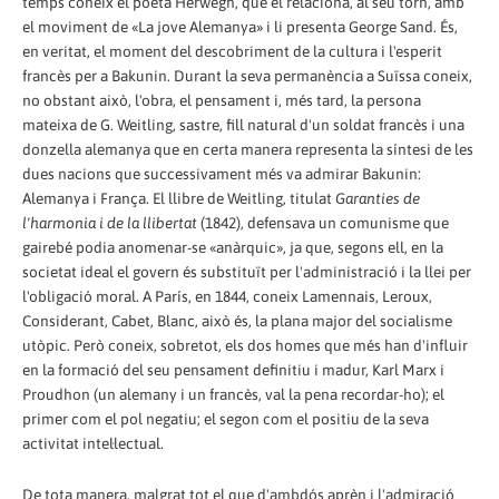
temps coneix el poeta Herwegh, que el relaciona, al seu torn, amb
el moviment de «La jove Alemanya» i li presenta George Sand. És,
en veritat, el moment del descobriment de la cultura i l'esperit
francès per a Bakunin. Durant la seva permanència a Suïssa coneix,
no obstant això, l'obra, el pensament i, més tard, la persona
mateixa de G. Weitling, sastre, fill natural d'un soldat francès i una
donzella alemanya que en certa manera representa la síntesi de les
dues nacions que successivament més va admirar Bakunin:
Alemanya i França. El llibre de Weitling, titulat
Garanties de
l'harmonia i de la llibertat
(1842), defensava un comunisme que
gairebé podia anomenar-se «anàrquic», ja que, segons ell, en la
societat ideal el govern és substituït per l'administració i la llei per
l'obligació moral. A París, en 1844, coneix Lamennais, Leroux,
Considerant, Cabet, Blanc, això és, la plana major del socialisme
utòpic. Però coneix, sobretot, els dos homes que més han d'influir
en la formació del seu pensament definitiu i madur, Karl Marx i
Proudhon (un alemany i un francès, val la pena recordar-ho); el
primer com el pol negatiu; el segon com el positiu de la seva
activitat intel·lectual.
De tota manera, malgrat tot el que d'ambdós aprèn i l'admiració