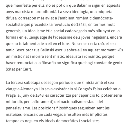
que manifesta per ells, no es pot dir que Bakunin sigui en aquests
anys marxista ni proudhonià. La seva ideologia, una miqueta
difusa, correspon més aviat a l'ambient romàntic demòcrata-
socialista que precedeix la revolució de 1848 i, en termes molt
generals, un idealisme ètic-social cada vegada més allunyat en la
forma i en el llenguatge de l'idealisme dels joves hegelians, encara
que no totalment aliè a ell en el fons. No sense certa raó, el seu
amic l'escriptor rus Belinski escriu sobre ell en aquest moment: «És
un místic nat i morirà sent místic, idealista i romàntic, perquè
haver renunciat a la filosofia no significa que hagi canviat de geni»
(citat per Carr).
La tercera subetapa del segon període, que s'inicia amb el seu
viatge a Alemanya i la seva assistència al Congrés Eslau celebrat a
Praga, al juny de 1848, es caracteritza per l'aparició (o, potser seria
millor dir, per l'aflorament) del nacionalisme eslau i del
paneslavisme. Les posicions filosòfiques segueixen sent les
mateixes, encara que cada vegada resulten més implícites, i
tampoc es neguen els ideals democràtics i socialistes.