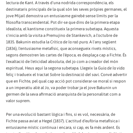
lectura de Kant. A través d'una nodrida correspondència, els
destinataris principals de la qual són les seves pròpies germanes, el
jove Mijail demostra un entusiasme gairebé sense límits per la
filosofia transcendental. Pot dir-se que dins de la primera etapa
idealista, el kantisme constitueix la primera subetapa. Aquesta
s'inicia amb la visita a Premujino de Stankevich, a l'octubre de
1835. Bakunin estudia la
Crítica de la raó pura
. A l'any següent
(1836), l'entusiasme metafísic, que aconsegueix rivets místics,
segons demostren les cartes de l'època, es desplaça cap a Fichte. És
l'exaltació de l'eticidad absoluta, del jo com a creador del món
espiritual. Heus aquí la segona subetapa. Llegeix la
Guia de la vida
feliç
i tradueix el tractat
Sobre la destinació del savi
. Convé advertir
que en Fichte, pel qual cap acció pot considerar-se moral si respon
a un imperatiu aliè al Jo, va poder trobar ja el jove Bakunin un
germen de la seva afirmació anarquista de la personalitat com a
valor suprem.
Per una evolució bastant lògica i fins, si es vol, necessària, de
Fichte passa aviat a Hegel (1837). L'actitud d'eufòria metafísica i
entusiasme místic continua i encara, si cap, es fa més ardent. Es