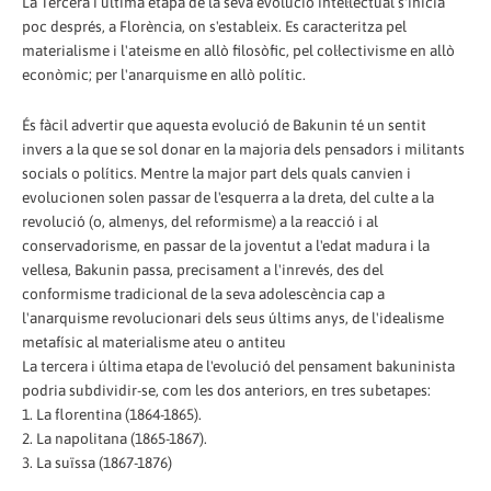
La Tercera i última etapa de la seva evolució intel·lectual s'inicia
poc després, a Florència, on s'estableix. Es caracteritza pel
materialisme i l'ateisme en allò filosòfic, pel col·lectivisme en allò
econòmic; per l'anarquisme en allò polític.
És fàcil advertir que aquesta evolució de Bakunin té un sentit
invers a la que se sol donar en la majoria dels pensadors i militants
socials o polítics. Mentre la major part dels quals canvien i
evolucionen solen passar de l'esquerra a la dreta, del culte a la
revolució (o, almenys, del reformisme) a la reacció i al
conservadorisme, en passar de la joventut a l'edat madura i la
vellesa, Bakunin passa, precisament a l'inrevés, des del
conformisme tradicional de la seva adolescència cap a
l'anarquisme revolucionari dels seus últims anys, de l'idealisme
metafísic al materialisme ateu o antiteu
La tercera i última etapa de l'evolució del pensament bakuninista
podria subdividir-se, com les dos anteriors, en tres subetapes:
1. La florentina (1864-1865).
2. La napolitana (1865-1867).
3. La suïssa (1867-1876)