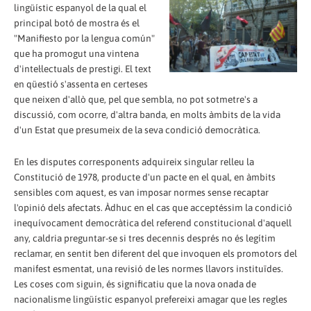
lingüístic espanyol de la qual el
principal botó de mostra és el
"Manifiesto por la lengua común"
que ha promogut una vintena
d'intel·lectuals de prestigi. El text
en qüestió s'assenta en certeses
que neixen d'allò que, pel que sembla, no pot sotmetre's a
discussió, com ocorre, d'altra banda, en molts àmbits de la vida
d'un Estat que presumeix de la seva condició democràtica.
En les disputes corresponents adquireix singular relleu la
Constitució de 1978, producte d'un pacte en el qual, en àmbits
sensibles com aquest, es van imposar normes sense recaptar
l'opinió dels afectats. Àdhuc en el cas que acceptéssim la condició
inequívocament democràtica del referend constitucional d'aquell
any, caldria preguntar-se si tres decennis després no és legítim
reclamar, en sentit ben diferent del que invoquen els promotors del
manifest esmentat, una revisió de les normes llavors instituïdes.
Les coses com siguin, és significatiu que la nova onada de
nacionalisme lingüístic espanyol prefereixi amagar que les regles