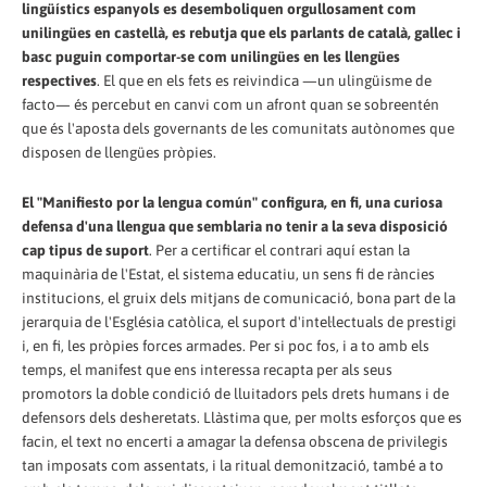
lingüístics espanyols es desemboliquen orgullosament com
unilingües en castellà, es rebutja que els parlants de català, gallec i
basc puguin comportar-se com unilingües en les llengües
respectives
. El que en els fets es reivindica —un ulingüisme de
facto— és percebut en canvi com un afront quan se sobreentén
que és l'aposta dels governants de les comunitats autònomes que
disposen de llengües pròpies.
El "Manifiesto por la lengua común" configura, en fi, una curiosa
defensa d'una llengua que semblaria no tenir a la seva disposició
cap tipus de suport
. Per a certificar el contrari aquí estan la
maquinària de l'Estat, el sistema educatiu, un sens fi de ràncies
institucions, el gruix dels mitjans de comunicació, bona part de la
jerarquia de l'Església catòlica, el suport d'intel·lectuals de prestigi
i, en fi, les pròpies forces armades. Per si poc fos, i a to amb els
temps, el manifest que ens interessa recapta per als seus
promotors la doble condició de lluitadors pels drets humans i de
defensors dels desheretats. Llàstima que, per molts esforços que es
facin, el text no encerti a amagar la defensa obscena de privilegis
tan imposats com assentats, i la ritual demonització, també a to