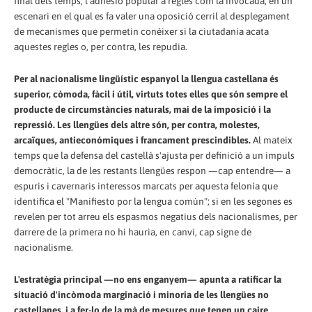
final dels temps, l'adhesió popular a regles com la invocada, en un
escenari en el qual es fa valer una oposició cerril al desplegament
de mecanismes que permetin conèixer si la ciutadania acata
aquestes regles o, per contra, les repudia.
Per al nacionalisme lingüístic espanyol la llengua castellana és
superior, còmoda, fàcil i útil, virtuts totes elles que són sempre el
producte de circumstàncies naturals, mai de la imposició i la
repressió. Les llengües dels altre són, per contra, molestes,
arcaïques, antieconómiques i francament prescindibles.
Al mateix
temps que la defensa del castellà s'ajusta per definició a un impuls
democràtic, la de les restants llengües respon —cap entendre— a
espuris i cavernaris interessos marcats per aquesta felonía que
identifica el "Manifiesto por la lengua común"; si en les segones es
revelen per tot arreu els espasmos negatius dels nacionalismes, per
darrere de la primera no hi hauria, en canvi, cap signe de
nacionalisme.
L'estratègia principal —no ens enganyem— apunta a ratificar la
situació d'incòmoda marginació i minoria de les llengües no
castellanes, i a fer-lo de la mà de mesures que tenen un caire