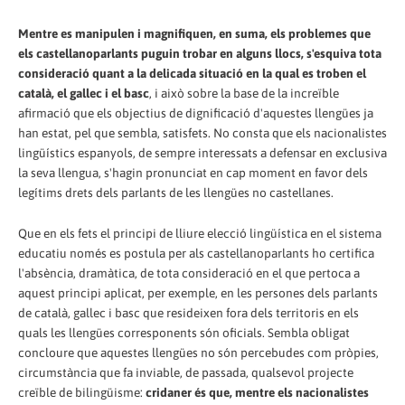
Mentre es manipulen i magnifiquen, en suma, els problemes que
els castellanoparlants puguin trobar en alguns llocs, s'esquiva tota
consideració quant a la delicada situació en la qual es troben el
català, el gallec i el basc
, i això sobre la base de la increïble
afirmació que els objectius de dignificació d'aquestes llengües ja
han estat, pel que sembla, satisfets. No consta que els nacionalistes
lingüístics espanyols, de sempre interessats a defensar en exclusiva
la seva llengua, s'hagin pronunciat en cap moment en favor dels
legítims drets dels parlants de les llengües no castellanes.
Que en els fets el principi de lliure elecció lingüística en el sistema
educatiu només es postula per als castellanoparlants ho certifica
l'absència, dramàtica, de tota consideració en el que pertoca a
aquest principi aplicat, per exemple, en les persones dels parlants
de català, gallec i basc que resideixen fora dels territoris en els
quals les llengües corresponents són oficials. Sembla obligat
concloure que aquestes llengües no són percebudes com pròpies,
circumstància que fa inviable, de passada, qualsevol projecte
creïble de bilingüisme:
cridaner és que, mentre els nacionalistes