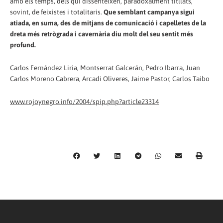
amb els temps, dels qui dissenteixen, paradoxalment titllats,
sovint, de feixistes i totalitaris.
Que semblant campanya sigui
atiada, en suma, des de mitjans de comunicació i capelletes de la
dreta més retrògrada i cavernària diu molt del seu sentit més
profund.
Carlos Fernández Liria, Montserrat Galcerán, Pedro Ibarra, Juan
Carlos Moreno Cabrera, Arcadi Oliveres, Jaime Pastor, Carlos Taibo
www.rojoynegro.info/2004/spip.php?article23314