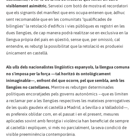
visiblement asimètric.
Serveixi com botó de mostra el recordatori
que els signants del manifest que ens ocupa entenen que, àdhuc
sent recomanable que en les comunitats "qualificades de
bilingües" la retolació d'edificis i vies públiques es registri en les
dues llengües, de cap manera podrà realitzar-se en exclusiva en la
llengua pròpia del país en qüestió, sense que, per omissió, cal
entendre, es rebutgi la possibilitat que la retolació es produeixi
únicament en castellà.
Als ulls dels nacionalistes lingüístics espanyols, la llengua comuna
no s'imposa per la força —tal horitzó és ontològicament
inimaginable—, enfront del que ocorre, pel que sembla, amb les
llengües no castellanes.
Mentre es rebutgen determinades
polítiques encoratjades pels governs autonòmics –-que es limiten
a reclamar per a les llengües respectives les mateixes prerrogatives
de les quals gaudeix el castellà a Madrid, a Sevilla o a Valladolid—,
es prefereix oblidar com, en el passat i en el present, mesures
aplicades sovint amb ferotgia i violència han beneficiat de sempre
al castellà i expliquen, si més no parcialment, la seva condició de
visible preeminència contemporània.