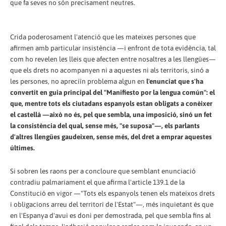
que fa seves no són precisament neutres.
Crida poderosament l'atenció que les mateixes persones que
afirmen amb particular insistència —i enfront de tota evidència, tal
com ho revelen les lleis que afecten entre nosaltres a les llengües—
que els drets no acompanyen ni a aquestes ni als territoris, sinó a
les persones, no apreciïn problema algun en
l'enunciat que s'ha
convertit en guia principal del "Manifiesto por la lengua común": el
que, mentre tots els ciutadans espanyols estan obligats a conèixer
el castellà —això no és, pel que sembla, una imposició, sinó un fet
la consistència del qual, sense més, "se suposa"—, els parlants
d'altres llengües gaudeixen, sense més, del dret a emprar aquestes
últimes.
Si sobren les raons per a concloure que semblant enunciació
contradiu palmariament el que afirma l'article 139.1 de la
Constitució en vigor —"Tots els espanyols tenen els mateixos drets
i obligacions arreu del territori de l'Estat"—, més inquietant és que
en l'Espanya d'avui es doni per demostrada, pel que sembla fins al