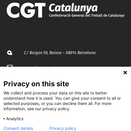
C/ Burgos 59, Baixos – 08014 Barcelona
spccc@
spcgtcatalunya.cat
935 120 481
Privacy on this site
We collect and process your data on this site to better
understand how it is used. You can give your consent to all or
@CGTCatalunya
selected purposes, or you can decline them all. For more
information, see our privacy policy.
cgtcatalunya
Analytics
CGTCatalunya
Consent details
Privacy policy