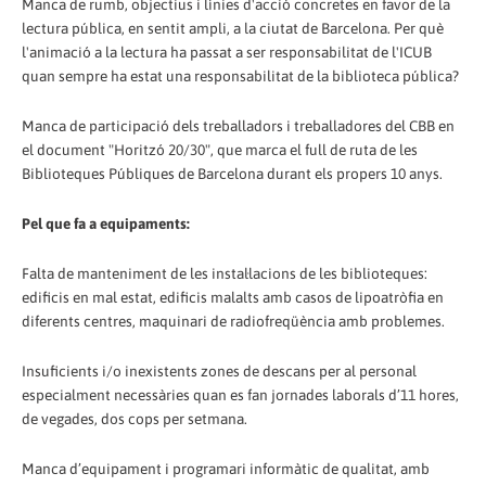
Manca de rumb, objectius i línies d'acció concretes en favor de la
lectura pública, en sentit ampli, a la ciutat de Barcelona. Per què
l'animació a la lectura ha passat a ser responsabilitat de l'ICUB
quan sempre ha estat una responsabilitat de la biblioteca pública?
Manca de participació dels treballadors i treballadores del CBB en
el document "Horitzó 20/30", que marca el full de ruta de les
Biblioteques Públiques de Barcelona durant els propers 10 anys.
Pel que fa a equipaments:
Falta de manteniment de les instal·lacions de les biblioteques:
edificis en mal estat, edificis malalts amb casos de lipoatròfia en
diferents centres, maquinari de radiofreqüència amb problemes.
Insuficients i/o inexistents zones de descans per al personal
especialment necessàries quan es fan jornades laborals d’11 hores,
de vegades, dos cops per setmana.
Manca d’equipament i programari informàtic de qualitat, amb