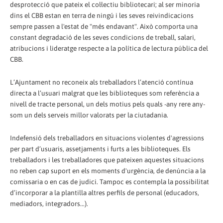
desprotecció que pateix el col·lectiu bibliotecari; al ser minoria
dins el CBB estan en terra de ningú i les seves reivindicacions
sempre passen a l'estat de "més endavant". Això comporta una
constant degradació de les seves condicions de treball, salari,
atribucions i lideratge respecte a la política de lectura pública del
CBB.
L’Ajuntament no reconeix als treballadors l’atenció contínua
directa a l’usuari malgrat que les biblioteques som referència a
nivell de tracte personal, un dels motius pels quals -any rere any-
som un dels serveis millor valorats per la ciutadania.
Indefensió dels treballadors en situacions violentes d'agressions
per part d’usuaris, assetjaments i furts a les biblioteques. Els
treballadors i les treballadores que pateixen aquestes situacions
no reben cap suport en els moments d'urgència, de denúncia a la
comissaria o en cas de judici. Tampoc es contempla la possibilitat
d’incorporar a la plantilla altres perfils de personal (educadors,
mediadors, integradors...).