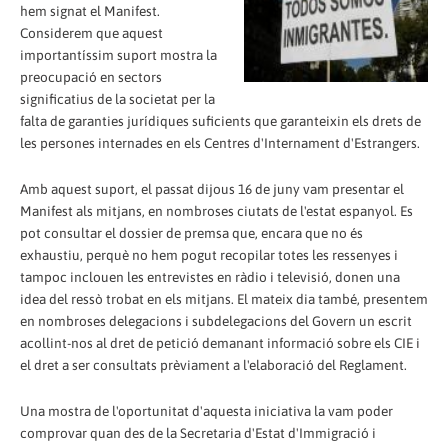
hem signat el Manifest.
Considerem que aquest
importantíssim suport mostra la
preocupació en sectors
significatius de la societat per la
falta de garanties jurídiques suficients que garanteixin els drets de
les persones internades en els Centres d'Internament d'Estrangers.
Amb aquest suport, el passat dijous 16 de juny vam presentar el
Manifest als mitjans, en nombroses ciutats de l'estat espanyol. Es
pot consultar el dossier de premsa que, encara que no és
exhaustiu, perquè no hem pogut recopilar totes les ressenyes i
tampoc inclouen les entrevistes en ràdio i televisió, donen una
idea del ressò trobat en els mitjans. El mateix dia també, presentem
en nombroses delegacions i subdelegacions del Govern un escrit
acollint-nos al dret de petició demanant informació sobre els CIE i
el dret a ser consultats prèviament a l'elaboració del Reglament.
Una mostra de l'oportunitat d'aquesta iniciativa la vam poder
comprovar quan des de la Secretaria d'Estat d'Immigració i