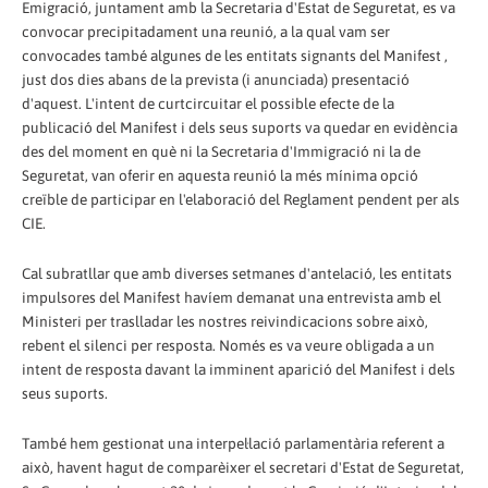
Emigració, juntament amb la Secretaria d'Estat de Seguretat, es va
convocar precipitadament una reunió, a la qual vam ser
convocades també algunes de les entitats signants del Manifest ,
just dos dies abans de la prevista (i anunciada) presentació
d'aquest. L'intent de curtcircuitar el possible efecte de la
publicació del Manifest i dels seus suports va quedar en evidència
des del moment en què ni la Secretaria d'Immigració ni la de
Seguretat, van oferir en aquesta reunió la més mínima opció
creïble de participar en l'elaboració del Reglament pendent per als
CIE.
Cal subratllar que amb diverses setmanes d'antelació, les entitats
impulsores del Manifest havíem demanat una entrevista amb el
Ministeri per traslladar les nostres reivindicacions sobre això,
rebent el silenci per resposta. Només es va veure obligada a un
intent de resposta davant la imminent aparició del Manifest i dels
seus suports.
També hem gestionat una interpel·lació parlamentària referent a
això, havent hagut de comparèixer el secretari d'Estat de Seguretat,