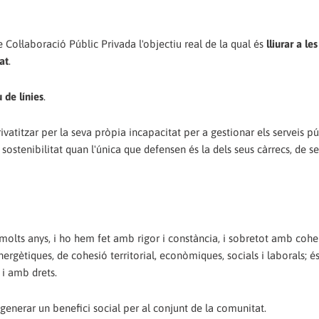
 Col·laboració Públic Privada l'objectiu real de la qual és
lliurar a l
at
.
de línies
.
ivatitzar per la seva pròpia incapacitat per a gestionar els serveis pú
 sostenibilitat quan l'única que defensen és la dels seus càrrecs, de s
molts anys, i ho hem fet amb rigor i constància, i sobretot amb coher
rgètiques, de cohesió territorial, econòmiques, socials i laborals; é
 i amb drets.
a generar un benefici social per al conjunt de la comunitat.