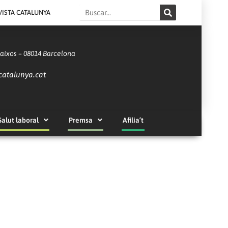
Search
VISTA CATALUNYA
Baixos – 08014 Barcelona
catalunya.cat
Salut laboral
Premsa
Afilia’t