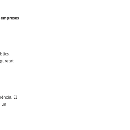
es empreses
blics.
eguretat
ència. El
s un