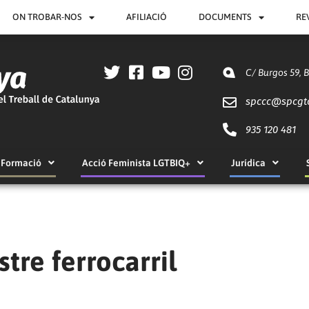
ON TROBAR-NOS
AFILIACIÓ
DOCUMENTS
RE
C/ Burgos 59, 
spccc@
spcgt
935 120 481
Formació
Acció Feminista LGTBIQ+
Jurídica
tre ferrocarril