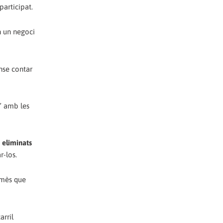
participat.
en un negoci
ense contar
t” amb les
 eliminats
r-los.
omès que
arril