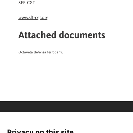
SFF-CGT
www.sff-cgt.org
Attached documents
Octaveta defensa ferrocarril
Privacy on this site