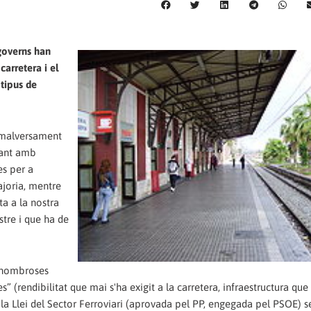
 governs han
carretera i el
 tipus de
 malversament
vant amb
es per a
ajoria, mentre
a a la nostra
stre i que ha de
e nombroses
 (rendibilitat que mai s'ha exigit a la carretera, infraestructura q
05 la Llei del Sector Ferroviari (aprovada pel PP, engegada pel PSOE) 