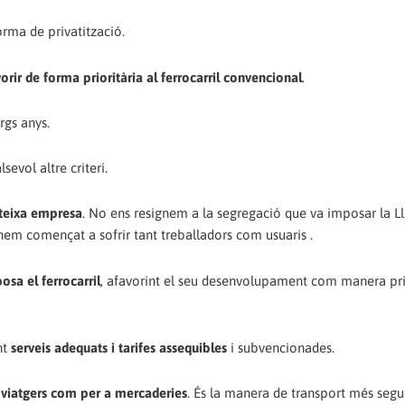
rma de privatització.
vorir de forma prioritària al ferrocarril convencional
.
rgs anys.
evol altre criteri.
ateixa empresa
. No ens resignem a la segregació que va imposar la Ll
a hem començat a sofrir tant treballadors com usuaris .
osa el ferrocarril
, afavorint el seu desenvolupament com manera pri
nt
serveis adequats i tarifes assequibles
i subvencionades.
 a viatgers com per a mercaderies
. És la manera de transport més segu