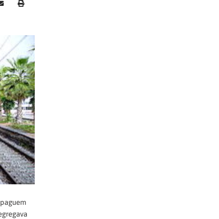
ue paguem
segregava