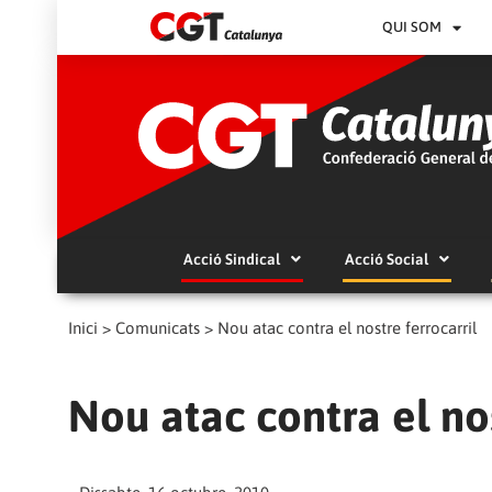
QUI SOM
Acció Sindical
Acció Social
Inici
>
Comunicats
>
Nou atac contra el nostre ferrocarril
Nou atac contra el nos