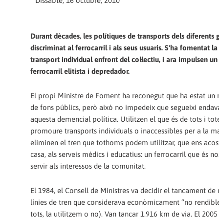
Dissabte, 16 octubre, 2010
Durant dècades, les polítiques de transports dels diferents
discriminat al ferrocarril i als seus usuaris. S'ha fomentat la 
transport individual enfront del col·lectiu, i ara impulsen un
ferrocarril elitista i depredador.
El propi Ministre de Foment ha reconegut que ha estat un
de fons públics, però això no impedeix que segueixi enda
aquesta demencial política. Utilitzen el que és de tots i tot
promoure transports individuals o inaccessibles per a la m
eliminen el tren que tothoms podem utilitzar, que ens acost
casa, als serveis mèdics i educatius: un ferrocarril que és no
servir als interessos de la comunitat.
El 1984, el Consell de Ministres va decidir el tancament d
línies de tren que considerava econòmicament “no rendibles”
tots, la utilitzem o no). Van tancar 1.916 km de via. El 20