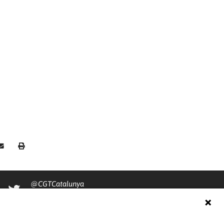
@CGTCatalunya
cgtcatalunya
CGTCatalunya