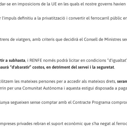
dar-se en imposicions de la UE en les quals el nostre governs havien 
impuls definitiu a la privatització i convertir el ferrocarril públic 
rens de viatgers, amb criteris que decidirà el Consell de Ministres s
tir a subhasta
, i RENFE només podrà licitar en condicions “d'igualta
haurà “d'abaratir” costos, en detriment del servei i la seguretat
.
utilitzem les mateixes persones per a accedir als mateixos drets,
seran
orrin per una Comunitat Autònoma i aquesta estigui disposada a paga
talunya segueixen sense comptar amb el Contracte Programa compr
empreses privades rebran el suport econòmic que s'ha negat al ferroc