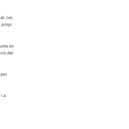
at. Les
l propi
tures en
ció del
 per
 i a