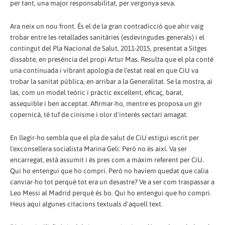
per tant, una major responsabilitat, per vergonya seva.
Ara neix un nou front. És el de la gran contradicció que ahir vaig
trobar entre les retallades sanitàries (esdevingudes generals) i el
contingut del Pla Nacional de Salut, 2011-2015, presentat a Sitges
dissabte, en presència del propi Artur Mas. Resulta que el pla conté
una continuada i vibrant apologia de l'estat real en que CiU va
trobar la sanitat pública, en arribar a la Generalitat. Se la mostra, ai
las, com un model teòric i pràctic excel·lent, eficaç, barat,
assequible i ben acceptat. Afirmar-ho, mentre es proposa un gir
copernicà, té tuf de cinisme i olor d'interès sectari amagat.
En llegir-ho sembla que el pla de salut de CiU estigui escrit per
l'exconsellera socialista Marina Geli. Però no és així. Va ser
encarregat, està assumit i és pres com a màxim referent per CiU.
Qui ho entengui que ho compri. Però no havíem quedat que calia
canviar-ho tot perquè tot era un desastre? Ve a ser com traspassar a
Leo Messi al Madrid perquè és bo. Qui ho entengui que ho compri.
Heus aquí algunes citacions textuals d'aquell text.