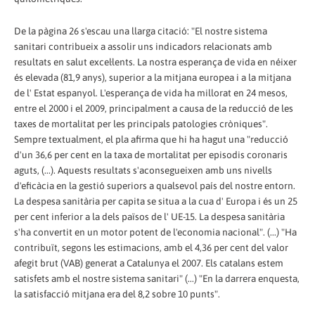
De la pàgina 26 s'escau una llarga citació: "El nostre sistema
sanitari contribueix a assolir uns indicadors relacionats amb
resultats en salut excel·lents. La nostra esperança de vida en néixer
és elevada (81,9 anys), superior a la mitjana europea i a la mitjana
de l' Estat espanyol. L'esperança de vida ha millorat en 24 mesos,
entre el 2000 i el 2009, principalment a causa de la reducció de les
taxes de mortalitat per les principals patologies cròniques".
Sempre textualment, el pla afirma que hi ha hagut una "reducció
d'un 36,6 per cent en la taxa de mortalitat per episodis coronaris
aguts, (...). Aquests resultats s'aconsegueixen amb uns nivells
d'eficàcia en la gestió superiors a qualsevol país del nostre entorn.
La despesa sanitària per capita se situa a la cua d' Europa i és un 25
per cent inferior a la dels països de l' UE-15. La despesa sanitària
s'ha convertit en un motor potent de l'economia nacional". (...) "Ha
contribuït, segons les estimacions, amb el 4,36 per cent del valor
afegit brut (VAB) generat a Catalunya el 2007. Els catalans estem
satisfets amb el nostre sistema sanitari" (...) "En la darrera enquesta,
la satisfacció mitjana era del 8,2 sobre 10 punts".