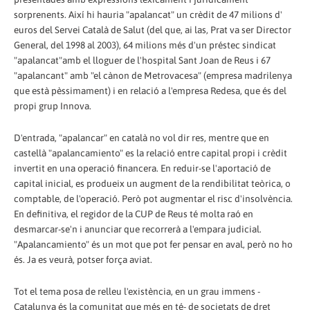
sorprenents. Així hi hauria "apalancat" un crèdit de 47 milions d'
euros del Servei Català de Salut (del que, ai las, Prat va ser Director
General, del 1998 al 2003), 64 milions més d'un préstec sindicat
"apalancat"amb el lloguer de l'hospital Sant Joan de Reus i 67
"apalancant" amb "el cànon de Metrovacesa" (empresa madrilenya
que està pèssimament) i en relació a l'empresa Redesa, que és del
propi grup Innova.
D'entrada, "apalancar" en català no vol dir res, mentre que en
castellà "apalancamiento" es la relació entre capital propi i crèdit
invertit en una operació financera. En reduir-se l'aportació de
capital inicial, es produeix un augment de la rendibilitat teòrica, o
comptable, de l'operació. Però pot augmentar el risc d'insolvència.
En definitiva, el regidor de la CUP de Reus té molta raó en
desmarcar-se'n i anunciar que recorrerà a l'empara judicial.
"Apalancamiento" és un mot que pot fer pensar en aval, però no ho
és. Ja es veurà, potser força aviat.
Tot el tema posa de relleu l'existència, en un grau immens -
Catalunya és la comunitat que més en té- de societats de dret