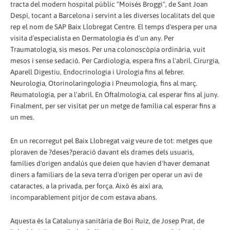
tracta del modern hospital públic "Moisés Broggi", de Sant Joan
Despí, tocant a Barcelona i servint a les diverses localitats del que
rep el nom de SAP Baix Llobregat Centre. El temps d'espera per una
visita d'especialista en Dermatologia és d'un any. Per
Traumatologia, sis mesos. Per una colonoscòpia ordinària, vuit
mesos i sense sedació. Per Cardiologia, espera fins a l'abril. Cirurgia,
Aparell Digestiu, Endocrinologia i Urologia fins al febrer.
Neurologia, Otorinolaringologia i Pneumologia, fins al març.
Reumatologia, per a l'abril. En Oftalmologia, cal esperar fins al juny.
Finalment, per ser visitat per un metge de família cal esperar fins a
un mes.
En un recorregut pel Baix Llobregat vaig veure de tot: metges que
ploraven de ?deses?peració davant els drames dels usuaris,
famílies d'origen andalús que deien que havien d'haver demanat
diners a familiars de la seva terra d'origen per operar un avi de
cataractes, a la privada, per força. Això és així ara,
incomparablement pitjor de com estava abans.
Aquesta és la Catalunya sanitària de Boi Ruiz, de Josep Prat, de