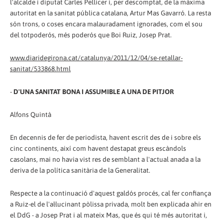
l'alcalde i diputat Carles Pellicer i, per descomptat, de la màxima
autoritat en la sanitat pública catalana, Artur Mas Gavarró. La resta
són trons, o coses encara malauradament ignorades, com el sou
del totpoderós, més poderós que Boi Ruiz, Josep Prat.
www.diaridegirona.cat/catalunya/2011/12/04/se-retallar-
sanitat/533868.html
-
D'UNA SANITAT BONA I ASSUMIBLE A UNA DE PITJOR
Alfons Quintà
En decennis de fer de periodista, havent escrit des de i sobre els
cinc continents, així com havent destapat greus escàndols
casolans, mai no havia vist res de semblant a l'actual anada a la
deriva de la política sanitària de la Generalitat.
Respecte a la continuació d'aquest galdós procés, cal fer confiança
a Ruiz-el de l'al·lucinant pòlissa privada, molt ben explicada ahir en
el DdG - a Josep Prat i al mateix Mas, que és qui té més autoritat i,