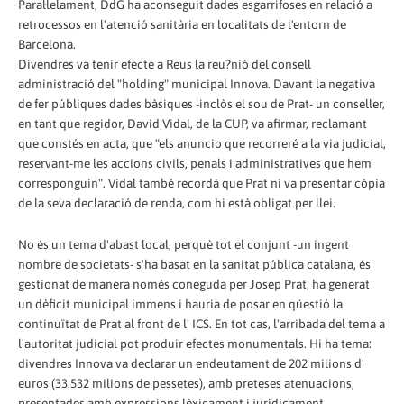
Paral·lelament, DdG ha aconseguit dades esgarrifoses en relació a
retrocessos en l'atenció sanitària en localitats de l'entorn de
Barcelona.
Divendres va tenir efecte a Reus la reu?nió del consell
administració del "holding" municipal Innova. Davant la negativa
de fer públiques dades bàsiques -inclòs el sou de Prat- un conseller,
en tant que regidor, David Vidal, de la CUP, va afirmar, reclamant
que constés en acta, que "els anuncio que recorreré a la via judicial,
reservant-me les accions civils, penals i administratives que hem
corresponguin". Vidal també recordà que Prat ni va presentar còpia
de la seva declaració de renda, com hi està obligat per llei.
No és un tema d'abast local, perquè tot el conjunt -un ingent
nombre de societats- s'ha basat en la sanitat pública catalana, és
gestionat de manera només coneguda per Josep Prat, ha generat
un dèficit municipal immens i hauria de posar en qüestió la
continuïtat de Prat al front de l' ICS. En tot cas, l'arribada del tema a
l'autoritat judicial pot produir efectes monumentals. Hi ha tema:
divendres Innova va declarar un endeutament de 202 milions d'
euros (33.532 milions de pessetes), amb preteses atenuacions,
presentades amb expressions lèxicament i jurídicament