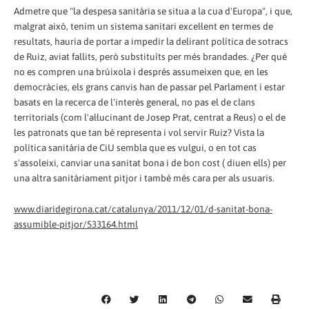
Admetre que "la despesa sanitària se situa a la cua d'Europa", i que,
malgrat això, tenim un sistema sanitari excel·lent en termes de
resultats, hauria de portar a impedir la delirant política de sotracs
de Ruiz, aviat fallits, però substituïts per més brandades. ¿Per què
no es compren una brúixola i després assumeixen que, en les
democràcies, els grans canvis han de passar pel Parlament i estar
basats en la recerca de l'interès general, no pas el de clans
territorials (com l'al·lucinant de Josep Prat, centrat a Reus) o el de
les patronats que tan bé representa i vol servir Ruiz? Vista la
política sanitària de CiU sembla que es vulgui, o en tot cas
s'assoleixi, canviar una sanitat bona i de bon cost ( diuen ells) per
una altra sanitàriament pitjor i també més cara per als usuaris.
www.diaridegirona.cat/catalunya/2011/12/01/d-sanitat-bona-
assumible-pitjor/533164.html