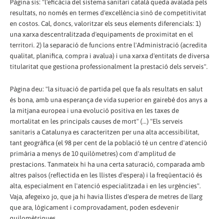
Pàgina sis: "l'eficàcia del sistema sanitari català queda avalada pels
resultats, no només en termes d'excel·lència sinó de competitivitat
en costos. Cal, doncs, valoritzar els seus elements diferencials: 1)
una xarxa descentralitzada d'equipaments de proximitat en el
territori. 2) la separació de funcions entre l'Administració (acredita
qualitat, planifica, compra i avalua) i una xarxa d'entitats de diversa
titularitat que gestiona professionalment la prestació dels serveis".
Pàgina deu: "la situació de partida pel que fa als resultats en salut
és bona, amb una esperança de vida superior en gairebé dos anys a
la mitjana europea i una evolució positiva en les taxes de
mortalitat en les principals causes de mort" (...) "Els serveis
sanitaris a Catalunya es caracteritzen per una alta accessibilitat,
tant geogràfica (el 98 per cent de la població té un centre d'atenció
primària a menys de 10 quilòmetres) com d'amplitud de
prestacions. Tanmateix hi ha una certa saturació, comparada amb
altres països (reflectida en les llistes d'espera) i la freqüentació és
alta, especialment en l'atenció especialitzada i en les urgències".
Vaja, afegeixo jo, que ja hi havia llistes d'espera de metres de llarg
que ara, lògicament i comprovadament, poden esdevenir
quilomètriques.