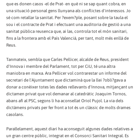
que es donen casos -el de Prat- en què ni se sap quant cobra, en
una situació personal gens llunyana als conflictes d'interessos. Jo
sé com retallar la sanitat. Per ?exem?ple, posant sobre la taula el
sou i el contracte de Prat i efectuant una auditoria de gestió a una
sanitat pública reusenca que, ai las, controla tot el món sanitari,
fins a la frontera amb el País Valencià, per tant, molt més enllà de
Reus.
Tanmateix, sembla que Carles Pellicer, alcalde de Reus, president
d'Innova i membre del Parlament, tot per CiU, té una altra
maniobra en marxa. Ara Pellicer vol contrarestar un informe del
secretari de l'Ajuntament que dictaminà que la llei ?obli?gava a
donar a conèixer totes les dades rellevants d'Innova, mitjançant un
dictamen privat que vol demanar al catedràtic Joaquim Tornos,
abans afí al PSC, segons li ha aconsellat Oriol Pujol. La via dels
dictàmens privats per fer front a tot és un clàssic de molts drames
casolans.
Paral·lelament, aquest diari ha aconseguit algunes dades relatives a
un gran centre públic, integrat en el Consorci Sanitari Integral. Es