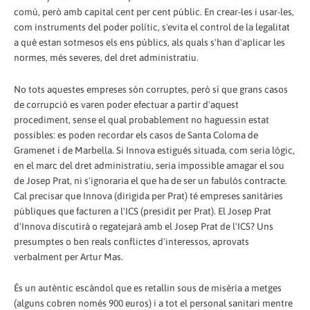
comú, però amb capital cent per cent públic. En crear-les i usar-les,
com instruments del poder polític, s'evita el control de la legalitat
a què estan sotmesos els ens públics, als quals s'han d'aplicar les
normes, més severes, del dret administratiu.
No tots aquestes empreses són corruptes, però sí que grans casos
de corrupció es varen poder efectuar a partir d'aquest
procediment, sense el qual probablement no haguessin estat
possibles: es poden recordar els casos de Santa Coloma de
Gramenet i de Marbella. Si Innova estigués situada, com seria lògic,
en el marc del dret administratiu, seria impossible amagar el sou
de Josep Prat, ni s'ignoraria el que ha de ser un fabulós contracte.
Cal precisar que Innova (dirigida per Prat) té empreses sanitàries
públiques que facturen a l'ICS (presidit per Prat). El Josep Prat
d'Innova discutirà o regatejarà amb el Josep Prat de l'ICS? Uns
presumptes o ben reals conflictes d'interessos, aprovats
verbalment per Artur Mas.
És un autèntic escàndol que es retallin sous de misèria a metges
(alguns cobren només 900 euros) i a tot el personal sanitari mentre