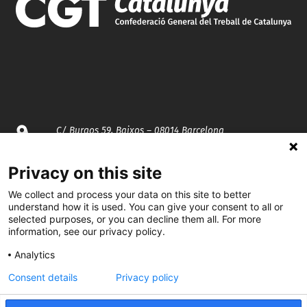
C/ Burgos 59, Baixos – 08014 Barcelona
spccc@
spcgtcatalunya.cat
Privacy on this site
We collect and process your data on this site to better
935 120 481
understand how it is used. You can give your consent to all or
selected purposes, or you can decline them all. For more
information, see our privacy policy.
@CGTCatalunya
Analytics
cgtcatalunya
Consent details
Privacy policy
CGTCatalunya