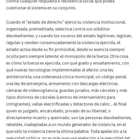
contra cualquier respuesta o resistencia social que pueda
cuestionar el sistema en su conjunto.
Cuando el “estado de derecho” ejerce su violencia institucional,
organizada, premeditada, selectiva contra sus súbditos
desobedientes, y cuando los voceros del estado legitiman, legislan,
regulan y venden consensuadamente la violencia ejercida, el
estado actúa desde su fin primordial, desde su esencia siempre
oculta pero siempre latente: el monopolio de la fuerza. Otra cosa
es cómo la fuerza es ejercida, con qué grado y ensañamiento, con
qué nuevas tecnologías implementadas al efecto: una ley
antiterrorista, una ordenanza cívica municipal, un código penal,
una ley de extranjería, armamento con descargas eléctricas,
cámaras de videovigilancia, guardas jurados, más cárceles y más
tipos distintos de cárceles (centros de internamiento para
inmigrantes), vallas electrificadas y detectores de calor…. Al final
quien es juzgado, encarcelado, privado de su libertad, o
directamente muerto y asesinado, son las personas desobedientes,
rebeldes, inadaptadas a un mundo generador de violencia, en el
que sólo la violencia tiene la última palabra. Toda apelación a la
seguridad pública, no es más que una apelación a la seguridad del