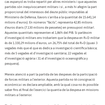
cas espanyol es troba repartit per altres ministeris i que aquestes
partides són inequívocament militars i si , a més hi afegim la part
proporcional del interessos del deute públic imputables al
Ministerio de Defensa, llavors s’arriba a la quantitat de 15.641,14
milions d’euros). En números “fàcils”, representa 42,85 milions
d'euros diaris (7.130 milions de pessetes) en pressupost militar!.
Aquestes quantitats representen el 1,86% del PIB. Si parléssim
d’investigació militars ens trobaríem que la despesa en R+D militar
és de 1.330,29 milions d’euros, un 26,75% del total de R+D (quasi 3
vegades més que el que es dedica a investigació científica bàsica;
més de 5 vegades el d’investigació sanitària; 22 vegades el
d’investigació agrària i 31 el d’investigació oceanogràfica y
pesquera).
Mereix atenció a part la partida de les despeses de la participació
de forces militars a l’exterior. Aquesta partida no té consignació
econòmica i es declara ampliable, amb la qual cosa no és possible
saber fins el final de l’exercici la quantia de la despesa en missions
militars a l’exterior.