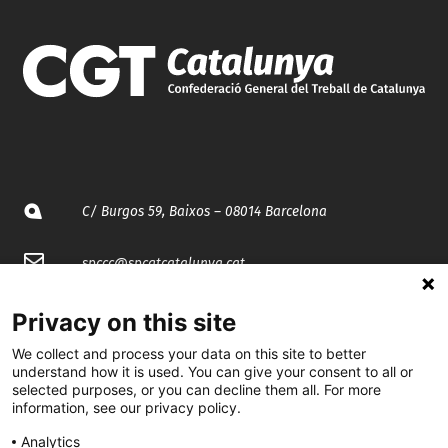
C/ Burgos 59, Baixos – 08014 Barcelona
spccc@
spcgtcatalunya.cat
935 120 481
Privacy on this site
We collect and process your data on this site to better
understand how it is used. You can give your consent to all or
@CGTCatalunya
selected purposes, or you can decline them all. For more
information, see our privacy policy.
cgtcatalunya
Analytics