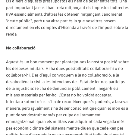
Els diners d'aquests pressupostos els hem de posar entre tots. Una
part important ja ens l'han treta mitjançant els impostos indirectes
(IVA essencialment), d'altres les obtenen mitjançant l'anomenat
"deute públic", però una altra part és la que nosaltres posem
directament en els comptes d'Hisenda a través de l'impost sobre la
renda.
No col·laboració
Aquest és un bon moment per plantejar-nos la nostra posició sobre
les despeses militars. Hi ha dues possibilitats: col·laborar-hi o no
col·laborar-hi. Des d’aquí convoquem a la no col·laboració, a la
desobediència civil a les intencions de l'Estat de fer-nos partícips
de la injustícia: se l'ha de denunciar públicament i negar-li els
mitjans materials per fer-ho. L'Estat no ho voldrà acceptar.
Intentarà sotmetre'ns i s'ha de reconèixer que és poderós, a la seva
manera, però igualment s'ha de ser conscient que quan el món és a
punt de ser destruït només per culpa de l'armament
emmagatzemat, quan els militars van adquirint cada vegada més
pes econòmic dintre del sistema mentre diuen que cedeixen pes
polític, hem d'assumir la nostra responsabilitat individual per tal