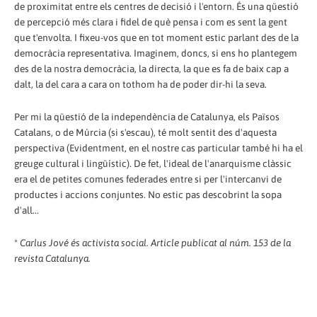
de proximitat entre els centres de decisió i l'entorn. És una qüestió
de percepció més clara i fidel de què pensa i com es sent la gent
que t'envolta. I fixeu-vos que en tot moment estic parlant des de la
democràcia representativa. Imaginem, doncs, si ens ho plantegem
des de la nostra democràcia, la directa, la que es fa de baix cap a
dalt, la del cara a cara on tothom ha de poder dir-hi la seva.
Per mi la qüestió de la independència de Catalunya, els Països
Catalans, o de Múrcia (si s'escau), té molt sentit des d'aquesta
perspectiva (Evidentment, en el nostre cas particular també hi ha el
greuge cultural i lingüístic). De fet, l'ideal de l'anarquisme clàssic
era el de petites comunes federades entre si per l'intercanvi de
productes i accions conjuntes. No estic pas descobrint la sopa
d'all...
*
Carlus Jové és activista social. Article publicat al núm. 153 de la
revista Catalunya.