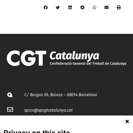
C/ Burgos 59, Baixos – 08014 Barcelona
spccc@
spcgtcatalunya.cat
935 120 481
Privacy on this site