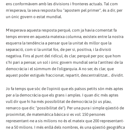
ens conformàvem amb les divisions i fronteres actuals. Tal com
m'esperava, la seva resposta fou "apostem pel primer", és a dir, per
un únic govern o estat mundial.
M'esperava aquesta resposta perquè, com ja havia comentat fa
temps enrere en aquesta mateixa columna, existeix entre la nostra
esquerra la tendència a pensar que la unitat és millor que la
separació, com si la unitat fos, de per si, positiva, i la divisió
negativa. Fins al punt del ridícul, és clar, perquè per poc que hom
s'hi pari a pensar, un sol i únic govern mundial seria l'antítesi de la
democràcia i el súmmum de l'oligarquia. A no ser, és clar, que
aquest poder estigués fraccionat, repartit, descentralitzat... dividit.
Jo fa temps que sóc de l'opinió que els països petits són més aptes
per a la democràcia que els grans i amples. I quan dic més aptes
vull dir que hi ha més possibilitat de democràcia (si us plau,
remarco que dic "possibilitat de"). Per una pura i simple qüestió de
proximitat, de matemàtica bàsica si es vol: 150 persones
representant-ne a sis milions no és el mateix que 200 representant-
ne a 50 milions. I més enllà dels nombres, és una qüestió geogràfica