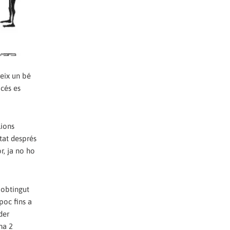
reix un bé
cés es
lions
itat després
r, ja no ho
 obtingut
poc fins a
der
ha 2