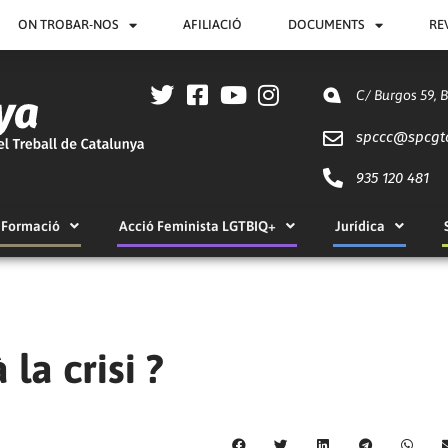
ON TROBAR-NOS
AFILIACIÓ
DOCUMENTS
RE
C/ Burgos 59, 
spccc@
spcgt
935 120 481
Formació
Acció Feminista LGTBIQ+
Jurídica
la crisi ?