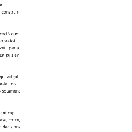
ar
 construir-
ducació que
 sobretot
veí i per a
estiguis en
qui vulgui
r-la i no
No solament
ment cap
asa, cotxe,
n decisions