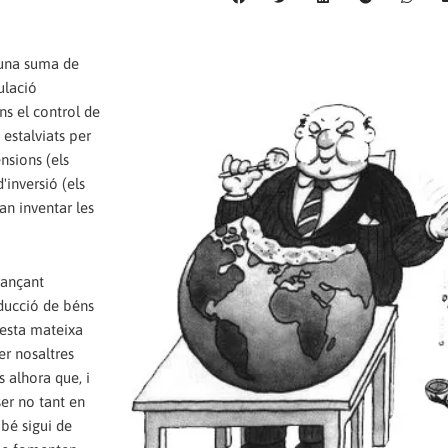
'una suma de
ulació
ns el control de
 estalviats per
nsions (els
'inversió (els
an inventar les
jançant
ducció de béns
uesta mateixa
r nosaltres
 alhora que, i
ser no tant en
 bé sigui de