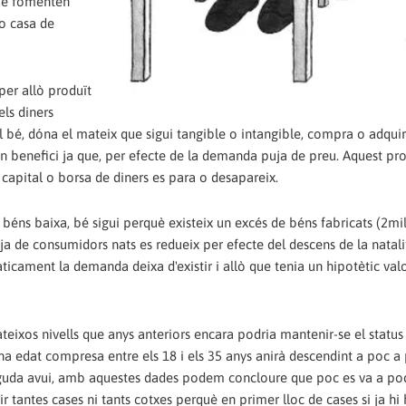
que fomenten
 o casa de
per allò produït
els diners
l bé, dóna el mateix que sigui tangible o intangible, compra o adqui
 benefici ja que, per efecte de la demanda puja de preu. Aquest pro
capital o borsa de diners es para o desapareix.
éns baixa, bé sigui perquè existeix un excés de béns fabricats (2mi
anja de consumidors nats es redueix per efecte del descens de la natal
cament la demanda deixa d'existir i allò que tenia un hipotètic valo
teixos nivells que anys anteriors encara podria mantenir-se el status
una edat compresa entre els 18 i els 35 anys anirà descendint a poc a 
haguda avui, amb aquestes dades podem concloure que poc es va a po
ir tantes cases ni tants cotxes perquè en primer lloc de cases si ja hi 