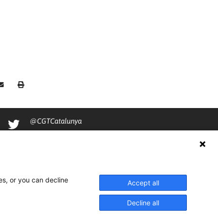
@CGTCatalunya
cgtcatalunya
CGTCatalunya
cgtcatalunya
es, or you can decline
Accept all
Decline all