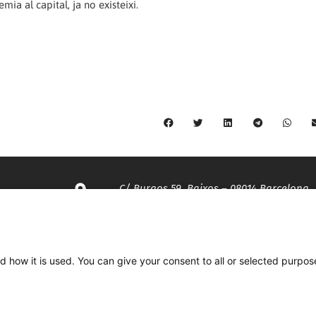
ia al capital, ja no existeixi.
C/ Burgos 59, Baixos – 08014 Barcelona
spccc@
spcgtcatalunya.cat
d how it is used. You can give your consent to all or selected purpos
935 120 481