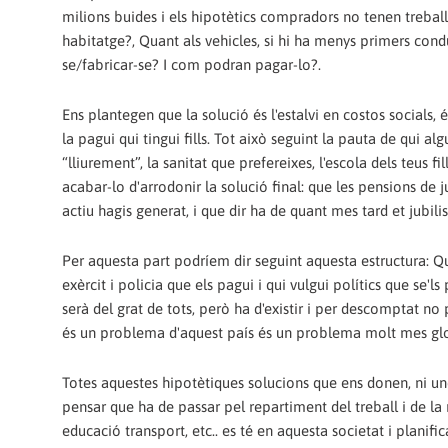
milions buides i els hipotètics compradors no tenen treba
habitatge?, Quant als vehicles, si hi ha menys primers cond
se/fabricar-se? I com podran pagar-lo?.
Ens plantegen que la solució és l'estalvi en costos socials, é
la pagui qui tingui fills. Tot això seguint la pauta de qui al
“lliurement”, la sanitat que prefereixes, l'escola dels teus fi
acabar-lo d'arrodonir la solució final: que les pensions de ju
actiu hagis generat, i que dir ha de quant mes tard et jubilis
Per aquesta part podríem dir seguint aquesta estructura: Qu
exèrcit i policia que els pagui i qui vulgui polítics que se'l
serà del grat de tots, però ha d'existir i per descomptat no
és un problema d'aquest país és un problema molt mes globa
Totes aquestes hipotètiques solucions que ens donen, ni une
pensar que ha de passar pel repartiment del treball i de la
educació transport, etc.. es té en aquesta societat i planif