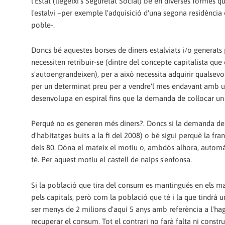
l'Estat (llegeixi's Seguretat Social) bé en diverses formes 
l'estalvi –per exemple l'adquisició d'una segona residència
poble-.
Doncs bé aquestes borses de diners estalviats i/o generats 
necessiten retribuir-se (dintre del concepte capitalista que 
s'autoengrandeixen), per a això necessita adquirir qualsevo
per un determinat preu per a vendre'l mes endavant amb un
desenvolupa en espiral fins que la demanda de col·locar un 
Perquè no es generen més diners?. Doncs si la demanda de b
d'habitatges buits a la fi del 2008) o bé sigui perquè la fr
dels 80. Dóna el mateix el motiu o, ambdós alhora, automàti
té. Per aquest motiu el castell de naips s'enfonsa.
Si la població que tira del consum es mantingués en els ma
pels capitals, però com la població que té i la que tindrà 
ser menys de 2 milions d'aquí 5 anys amb referència a l'
recuperar el consum. Tot el contrari no farà falta ni constru