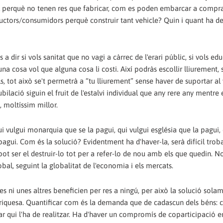
ll perquè no tenen res que fabricar, com es poden embarcar a compr
uctors/consumidors perquè construir tant vehicle? Quin i quant ha de
s a dir si vols sanitat que no vagi a càrrec de l'erari públic, si vols e
guna cosa vol que alguna cosa li costi. Així podràs escollir lliurement,
lls, tot això se't permetrà a “tu lliurement” sense haver de suportar al 
bilació siguin el fruit de l'estalvi individual que any rere any mentre 
, moltíssim millor.
i vulgui monarquia que se la pagui, qui vulgui església que la pagui, 
s pagui. Com és la solució? Evidentment ha d'haver-la, serà difícil troba
 pot ser el destruir-lo tot per a refer-lo de nou amb els que quedin. 
l, seguint la globalitat de l'economia i els mercats.
s ni unes altres beneficien per res a ningú, per això la solució sola
 riquesa. Quantificar com és la demanda que de cadascun dels béns: c
icar qui l'ha de realitzar. Ha d'haver un compromís de coparticipació e