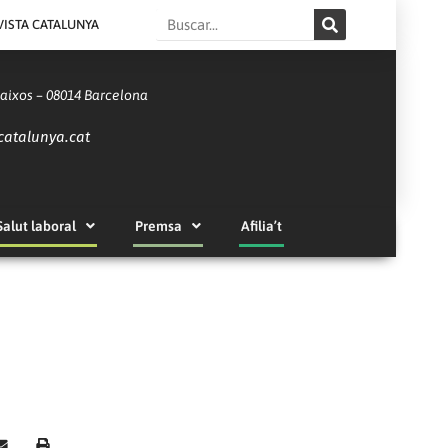
Search
VISTA CATALUNYA
Baixos – 08014 Barcelona
catalunya.cat
Salut laboral
Premsa
Afilia’t