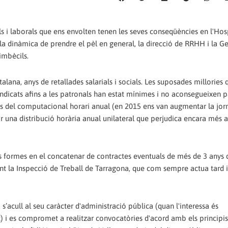
ls i laborals que ens envolten tenen les seves conseqüències en l'Hos
n la dinàmica de prendre el pèl en general, la direcció de RRHH i la Ge
imbècils.
alana, anys de retallades salarials i socials. Les suposades millories
indicats afins a les patronals han estat mínimes i no aconsegueixen pal
als del computacional horari anual (en 2015 ens van augmentar la jo
ar una distribució horària anual unilateral que perjudica encara més a
es formes en el concatenar de contractes eventuals de més de 3 anys 
ant la Inspecció de Treball de Tarragona, que com sempre actua tard
’acull al seu caràcter d'administració pública (quan l'interessa és
at) i es compromet a realitzar convocatòries d'acord amb els principis