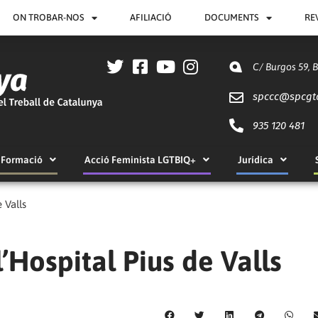
ON TROBAR-NOS
AFILIACIÓ
DOCUMENTS
RE
C/ Burgos 59, 
spccc@
spcgt
935 120 481
Formació
Acció Feminista LGTBIQ+
Jurídica
 Valls
l’Hospital Pius de Valls