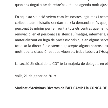
quan ens tingui a bé de rebre’ns .. té una agenda molt ajus
En aquesta situació veiem com les nostres legítimes i nece
col·lectiu administratiu s’endarrereix la demanda, més que ju
personal és mínim per fer front a tots els centres que han d'
renovació; en el personal assistencial (metges, infermeria, 
materialitzant en fuga de professionals que en alguns servei
tot això la direcció assistencial (excepte alguna honrosa 
molt poc la situació real que viuen els treballadors a l’Hosp
La secció Sindical de la CGT té la majoria de delegats en e
Valls, 21 de gener de 2019
Sindicat d’Activitats Diverses de l’ALT CAMP i la CONCA D