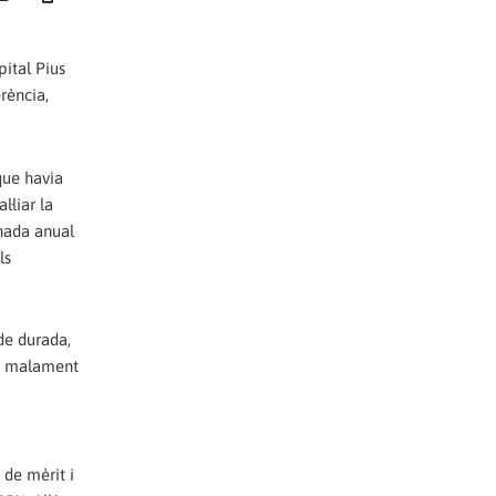
pital Pius
rència,
 que havia
·liar la
rnada anual
ls
de durada,
 i malament
 de mèrit i