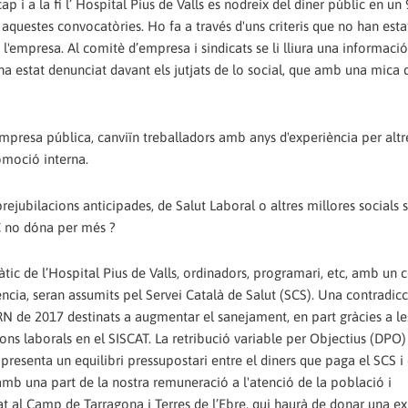
p i a la fi l’ Hospital Pius de Valls es nodreix del diner públic en un 
questes convocatòries. Ho fa a través d'uns criteris que no han esta
'empresa. Al comitè d’empresa i sindicats se li lliura una informació
a estat denunciat davant els jutjats de lo social, que amb una mica 
mpresa pública, canviïn treballadors amb anys d'experiència per alt
omoció interna.
rejubilacions anticipades, de Salut Laboral o altres millores socials 
CC no dóna per més ?
àtic de l’Hospital Pius de Valls, ordinadors, programari, etc, amb un 
ència, seran assumits pel Servei Català de Salut (SCS). Una contradicc
RN de 2017 destinats a augmentar el sanejament, en part gràcies a le
ions laborals en el SISCAT. La retribució variable per Objectius (DPO)
presenta un equilibri pressupostari entre el diners que paga el SCS i 
 amb una part de la nostra remuneració a l'atenció de la població i
t al Camp de Tarragona i Terres de l’Ebre, qui haurà de donar una ex