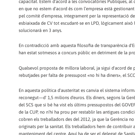
capacitat. Estem d'acord a les convocatòries Publiques, al ca
en que no estem d'acord és com l’empresa està gestionant a
pel comitè d’empresa, integrament per la representació de l
esbiaixada de CV tot escudant-se en LPD, lògicament això h
solucionarà en 3 anys.
En contradicció amb aquesta filosofia de transparència d'E
han estat sotmesos a concurs públic en detriment de la pr
Qualsevol proposta de millora laboral, ja sigui d'acord de p
rebutjades per falta de pressupost «no hi ha diners», el S
En aquesta política d'austeritat es canvia el sistema inform
reconegut—d' 1,5 milions d'euros. Els diners, segons la Ger
del SCS que si bé ha vist els últims pressupostos del GOVE
de la CUP, no n'hi ha prou per restablir les antigues condic
cobren els treballadors des del 2012, ja que la Gerència no 
originats per la sanitat. Els treballadors hem de contribuir
manteniment del centre. Aquí ha de ser el delegat de Sanita