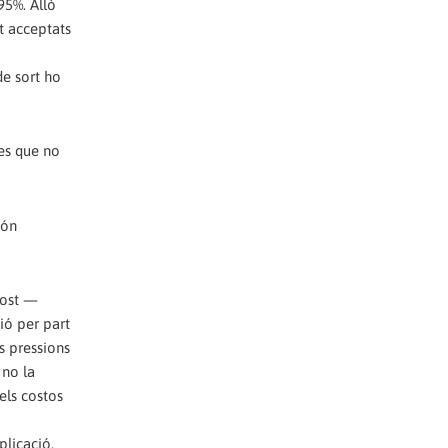
95%. Allò
t acceptats
de sort ho
res que no
són
cost —
ió per part
s pressions
 no la
els costos
plicació,