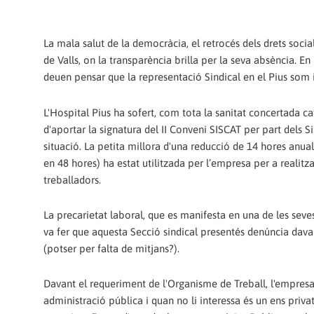
La mala salut de la democràcia, el retrocés dels drets socia
de Valls, on la transparència brilla per la seva absència. E
deuen pensar que la representació Sindical en el Pius som 
L'Hospital Pius ha sofert, com tota la sanitat concertada cat
d'aportar la signatura del II Conveni SISCAT per part dels S
situació. La petita millora d'una reducció de 14 hores anu
en 48 hores) ha estat utilitzada per l’empresa per a realitz
treballadors.
La precarietat laboral, que es manifesta en una de les sev
va fer que aquesta Secció sindical presentés denúncia dav
(potser per falta de mitjans?).
Davant el requeriment de l'Organisme de Treball, l'empresa s
administració pública i quan no li interessa és un ens priv