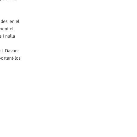
des: en el
ment el
i nul·la
al. Davant
portant-los