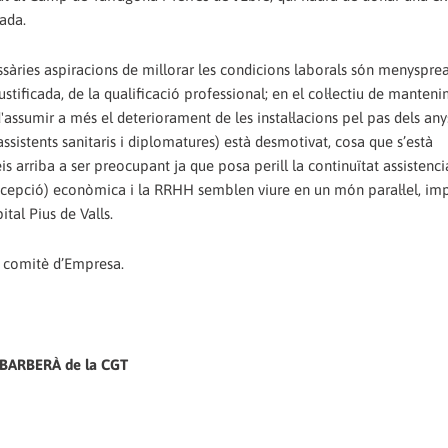
tada.
ssàries aspiracions de millorar les condicions laborals són menysprea
stificada, de la qualificació professional; en el col·lectiu de manteni
assumir a més el deteriorament de les instal·lacions pel pas dels anys 
assistents sanitaris i diplomatures) està desmotivat, cosa que s’està
s arriba a ser preocupant ja que posa perill la continuïtat assistenci
excepció) econòmica i la RRHH semblen viure en un món paral·lel, im
ital Pius de Valls.
l comitè d’Empresa.
E BARBERÀ de la CGT