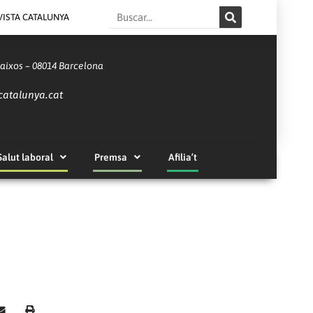
Search
VISTA CATALUNYA
Baixos – 08014 Barcelona
catalunya.cat
Salut laboral
Premsa
Afilia’t