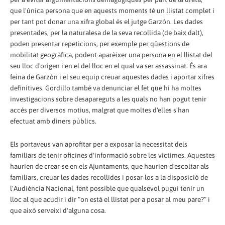
que l'única persona que en aquests moments té un llistat complet i
per tant pot donar una xifra global és el jutge Garzón. Les dades
presentades, per la naturalesa de la seva recollida (de baix dalt),
poden presentar repeticions, per exemple per qüestions de
mobilitat geogràfica, podent aparèixer una persona en el llistat del
seu lloc d'origen i en el del lloc en el qual va ser assassinat. És ara
feina de Garzón i el seu equip creuar aquestes dades i aportar xifres
definitives. Gordillo també va denunciar el fet que hi ha moltes
investigacions sobre desapareguts a les quals no han pogut tenir
accés per diversos motius, malgrat que moltes d'elles s'han
efectuat amb diners públics.
Els portaveus van aprofitar per a exposar la necessitat dels
familiars de tenir oficines d'informació sobre les víctimes. Aquestes
haurien de crear-se en els Ajuntaments, que haurien d'escoltar als
familiars, creuar les dades recollides i posar-los a la disposició de
l'Audiència Nacional, fent possible que qualsevol pugui tenir un
lloc al que acudir i dir “on està el llistat per a posar al meu pare?” i
que això serveixi d'alguna cosa.