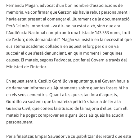
Fernando Magán, advocat d'un bon nombre d'associacions de
memòria, va confirmar que Garzón els havia rebut personalment i
havia estat present al començar el lliurament de la documentació.
Però “el més important –va dir- no ha estat això, sinó que ara
l'Audiència Nacional compta amb una llista de 143.353 noms, fruit
de l'esforç dels demandants”. Magán va insistir en la necessitat que
el sistema acadèmic col·labori en aquest esforç per dir on va
succeir el que s'està denunciant, en quin moment i per quines
causes. El mateix, segons l'advocat, pot fer el Govern a través del
Ministeri de l'Interior.
En aquest sentit, Cecilio Gordillo va apuntar que el Govern hauria
de demanar informes als Ajuntaments sobre quantes fosses hi ha
en els seus cementiris. Quant a les que estan fora d'aquests,
Gordillo va sostenir que la mateixa petició s'hauria de fer a la
Guàrdia Civil, que coneix la situació de la majoria d'elles, com ell
mateix ha pogut comprovar en alguns llocs als quals ha acudit
personalment.
Per a finalitzar, Empar Salvador va culpabilitzar del retard que està