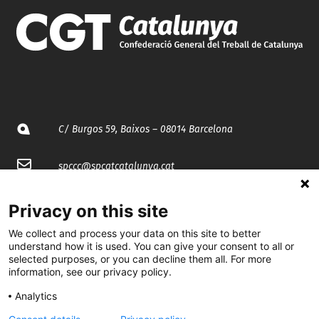
C/ Burgos 59, Baixos – 08014 Barcelona
spccc@
spcgtcatalunya.cat
935 120 481
Privacy on this site
We collect and process your data on this site to better
@CGTCatalunya
understand how it is used. You can give your consent to all or
selected purposes, or you can decline them all. For more
information, see our privacy policy.
cgtcatalunya
Analytics
CGTCatalunya