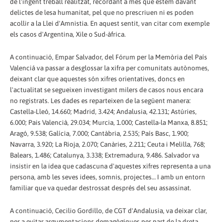
de l'ingent treball realitzat, recordant a més que estem davant
delictes de lesa humanitat, pel que no prescriuen ni es poden
acollir a la Llei d'Amnistia. En aquest sentit, van citar com exemple
els casos d'Argentina, Xile o Sud-àfrica.
A continuació, Empar Salvador, del Fórum per la Memòria del País
Valenciá va passar a desglossar la xifra per comunitats autònomes,
deixant clar que aquestes són xifres orientatives, doncs en
l'actualitat se segueixen investigant milers de casos nous encara
no registrats. Les dades es reparteixen de la següent manera:
Castella-Lleó, 14.660; Madrid, 3.424; Andalusia, 42.131; Astúries,
6.000; Pais Valencià, 29.034; Murcia, 1.000; Castella-la Manxa, 8.851;
Aragó, 9.538; Galícia, 7.000; Cantàbria, 2.535; País Basc, 1.900;
Navarra, 3.920; La Rioja, 2.070; Canàries, 2.211; Ceuta i Melilla, 768;
Balears, 1.486; Catalunya, 3.338; Extremadura, 9.486. Salvador va
insistir en la idea que cadascuna d'aquestes xifres representa a una
persona, amb les seves idees, somnis, projectes… I amb un entorn
familiar que va quedar destrossat després del seu assassinat.
A continuació, Cecilio Gordillo, de CGT d'Andalusia, va deixar clar,
per a evitar argumentacions demagògiques per part de la dreta,