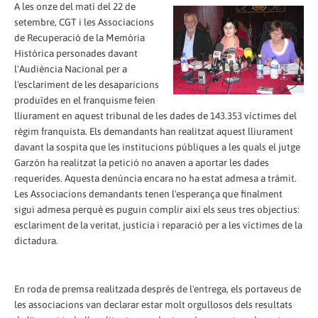
A les onze del matí del 22 de
setembre, CGT i les Associacions
de Recuperació de la Memòria
Històrica personades davant
l'Audiència Nacional per a
l'esclariment de les desaparicions
produïdes en el franquisme feien
lliurament en aquest tribunal de les dades de 143.353 víctimes del
règim franquista. Els demandants han realitzat aquest lliurament
davant la sospita que les institucions públiques a les quals el jutge
Garzón ha realitzat la petició no anaven a aportar les dades
requerides. Aquesta denúncia encara no ha estat admesa a tràmit.
Les Associacions demandants tenen l'esperança que finalment
sigui admesa perquè es puguin complir així els seus tres objectius:
esclariment de la veritat, justícia i reparació per a les víctimes de la
dictadura.
En roda de premsa realitzada després de l'entrega, els portaveus de
les associacions van declarar estar molt orgullosos dels resultats