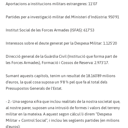
Aportacions a institucions militars estrangeres: 11'07
Partides per a investigació militar del Ministeri d'Indústria: 950'91
Institut Social de les Forces Armades (ISFAS): 617'53
Interessos sobre el deute generat per la Despesa Militar: 1.125'20
Direcció general de la Guàrdia Civil (Institució que forma part de
les Forces Armades), Formació i Cossos de Reserva: 2.973'17.
Sumant aquests capítols, tenim un resultat de 18.160´89 milions
d'euros, la qual cosa suposa un 9'8 % pel que fa al total dels
Pressupostos Generals de l'Estat.
- 2.- Una segona xifra que inclou realitats de la nostra societat que,
al nostre parer, suposen una intrusió de formes i valors del terreny
militar en la mateixa. A aquest segon càlcul li direm “Despesa
Militar + Control Social”, i inclou les següents partides (en milions
d'euros):