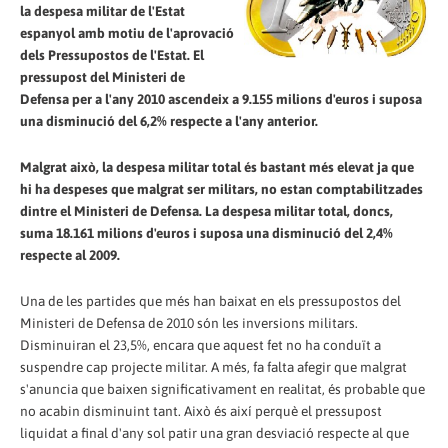
la despesa militar de l'Estat
espanyol amb motiu de l'aprovació
dels Pressupostos de l'Estat. El
pressupost del Ministeri de
Defensa per a l'any 2010 ascendeix a 9.155 milions d'euros i suposa
una disminució del 6,2% respecte a l'any anterior.
Malgrat això, la despesa militar total és bastant més elevat ja que
hi ha despeses que malgrat ser militars, no estan comptabilitzades
dintre el Ministeri de Defensa. La despesa militar total, doncs,
suma 18.161 milions d'euros i suposa una disminució del 2,4%
respecte al 2009.
Una de les partides que més han baixat en els pressupostos del
Ministeri de Defensa de 2010 són les inversions militars.
Disminuiran el 23,5%, encara que aquest fet no ha conduït a
suspendre cap projecte militar. A més, fa falta afegir que malgrat
s'anuncia que baixen significativament en realitat, és probable que
no acabin disminuint tant. Això és així perquè el pressupost
liquidat a final d'any sol patir una gran desviació respecte al que