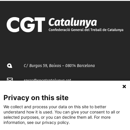
C/ Burgos 59, Baixos – 08014 Barcelona
spccc@
spcgtcatalunya.cat
935 120 481
Privacy on this site
We collect and process your data on this site to better
understand how it is used. You can give your consent to all or
@CGTCatalunya
selected purposes, or you can decline them all. For more
information, see our privacy policy.
cgtcatalunya