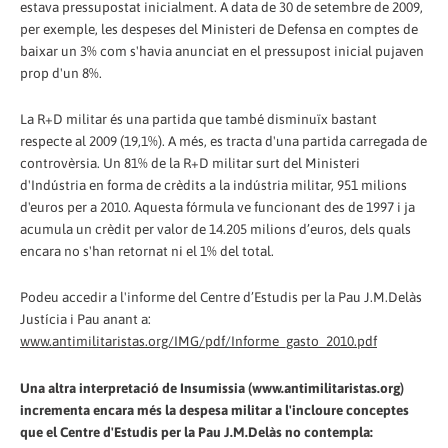
estava pressupostat inicialment. A data de 30 de setembre de 2009,
per exemple, les despeses del Ministeri de Defensa en comptes de
baixar un 3% com s'havia anunciat en el pressupost inicial pujaven
prop d'un 8%.
La R+D militar és una partida que també disminuïx bastant
respecte al 2009 (19,1%). A més, es tracta d'una partida carregada de
controvèrsia. Un 81% de la R+D militar surt del Ministeri
d'Indústria en forma de crèdits a la indústria militar, 951 milions
d'euros per a 2010. Aquesta fórmula ve funcionant des de 1997 i ja
acumula un crèdit per valor de 14.205 milions d’euros, dels quals
encara no s'han retornat ni el 1% del total.
Podeu accedir a l'informe del Centre d’Estudis per la Pau J.M.Delàs
Justícia i Pau anant a:
www.antimilitaristas.org/IMG/pdf/Informe_gasto_2010.pdf
Una altra interpretació de Insumissia (www.antimilitaristas.org)
incrementa encara més la despesa militar a l'incloure conceptes
que el Centre d'Estudis per la Pau J.M.Delàs no contempla: