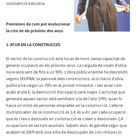
insolvència bancària.
Previsions de com pot evolucionar
la crisi en els pròxims dos anys.
1- ATUR EN LA CONSTRUCCIÓ.
El sector de la construcció està tocat de mort, sense capacitat de
generar ocupació en els pròxims anys. La caiguda de visats d'obra
nova està sent de fins a un 90%. L'obra pública també ha descendit,
segons SEOPAN, la patronal dels constructors, la licitació d'obra
pública ha caigut un 70% en el primer trimestre, i tan aviat com
acabi el pla E, la destrucció d'ocupació serà major. L'activitat que
generarà aquest sector serà semblant a la de l'any 1995, quan hi
havia un milió de persones emprades en la construcció. L'efecte
multiplicador de la construcció és 1,4, és a dir, per cada ocupació
que es crea o destrueïx en construcció es creen o destruïxen 1,4
ocupacions en sectors auxiliars. Sabent això, és gairebé segur que
acabem el 2009 amb una xifra de desocupats de cinc milions (o