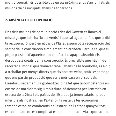
molt propera), i és possible que en els pròxims anys s'arribin als sis
milions de desocupats abans de tocar fons.
2- ABSÈNCIA DE RECUPERACIÓ.
Des dels mitjans de comunicació i des del Govern es llança el
missatge que ja hi ha “brots verds” i que cal aguantar fins que arribi
la recuperació, però en el cas de l'Estat espanyol la recuperació del
sector de la construcció simplement no arribarà. Perquè tal que el
pitjor passi ha d'aparèixer una indústria capaç d'absorbir els
desocupats creats per la construcció. És previsible que hàgim de
recórrer al model que donava treball abans de la bombolla, és a dir,
a treballar per menys diners que els nostres veïns, amb l'esperança
que ens passin producció que seria més cara en el seu país.
Desafortunadament, la globalització ha fet que la competència en
costos de mà d'obra sigui molt dura, bàsicament per l'entrada en
escena de la Xina i els països de l'Est, que ja tenen salaris i preus
inferiors als nostres. I en l'exterior, la resta de les economies
tampoc estan en condicions de “estirar” de l'Estat espanyol; tots
estan malament, és complicat esperar un miracle via exportacions