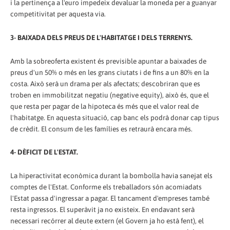
i la pertinença a l'euro impedeix devaluar la moneda per a guanyar
competitivitat per aquesta via.
3- BAIXADA DELS PREUS DE L'HABITATGE I DELS TERRENYS.
Amb la sobreoferta existent és previsible apuntar a baixades de
preus d'un 50% o més en les grans ciutats i de fins a un 80% en la
costa. Això serà un drama per als afectats; descobriran que es
troben en immobilitzat negatiu (negative equity), això és, que el
que resta per pagar de la hipoteca és més que el valor real de
l'habitatge. En aquesta situació, cap banc els podrà donar cap tipus
de crèdit. El consum de les famílies es retraurà encara més.
4- DÈFICIT DE L'ESTAT.
La hiperactivitat econòmica durant la bombolla havia sanejat els
comptes de l'Estat. Conforme els treballadors són acomiadats
l'Estat passa d'ingressar a pagar. El tancament d'empreses també
resta ingressos. El superàvit ja no existeix. En endavant serà
necessari recórrer al deute extern (el Govern ja ho està fent), el