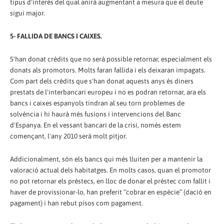
tipus d'interès del qual anirà augmentant a mesura que el deute
sigui major.
5- FALLIDA DE BANCS I CAIXES.
S'han donat crèdits que no serà possible retornar, especialment els
donats als promotors. Molts faran fallida i els deixaran impagats.
Com part dels crèdits que s'han donat aquests anys és diners
prestats de l'interbancari europeu i no es podran retornar, ara els
bancs i caixes espanyols tindran al seu torn problemes de
solvència i hi haurà més fusions i intervencions del Banc
d'Espanya. En el vessant bancari de la crisi, només estem
començant, l'any 2010 serà molt pitjor.
Addicionalment, són els bancs qui més lluiten per a mantenir la
valoració actual dels habitatges. En molts casos, quan el promotor
no pot retornar els préstecs, en lloc de donar el préstec com fallit i
haver de provissionar-lo, han preferit “cobrar en espècie” (dació en
pagament) i han rebut pisos com pagament.