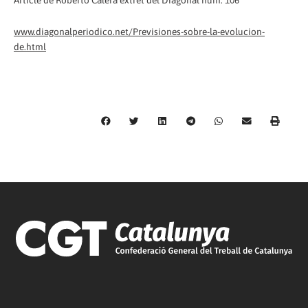
Article de Roberto Calera extret del Diagonal núm. 106
www.diagonalperiodico.net/Previsiones-sobre-la-evolucion-
de.html