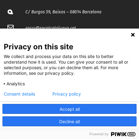
C/ Burgos 59, Baixos – 08014 Barcelona
spccc@
spcgtcatalunya.cat
935 120 481
Privacy on this site
We collect and process your data on this site to better
@CGTCatalunya
understand how it is used. You can give your consent to all or
selected purposes, or you can decline them all. For more
information, see our privacy policy.
cgtcatalunya
Analytics
CGTCatalunya
Consent details
Privacy policy
cgtcatalunya
Accept all
Decline all
Desenvolupat per
Powered by