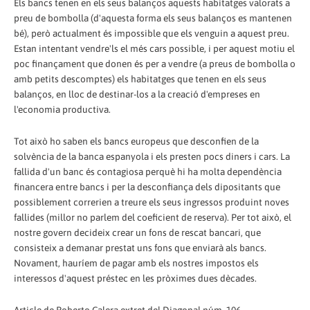
Els bancs tenen en els seus balanços aquests habitatges valorats a
preu de bombolla (d'aquesta forma els seus balanços es mantenen
bé), però actualment és impossible que els venguin a aquest preu.
Estan intentant vendre'ls el més cars possible, i per aquest motiu el
poc finançament que donen és per a vendre (a preus de bombolla o
amb petits descomptes) els habitatges que tenen en els seus
balanços, en lloc de destinar-los a la creació d'empreses en
l'economia productiva.
Tot això ho saben els bancs europeus que desconfien de la
solvència de la banca espanyola i els presten pocs diners i cars. La
fallida d'un banc és contagiosa perquè hi ha molta dependència
financera entre bancs i per la desconfiança dels dipositants que
possiblement correrien a treure els seus ingressos produint noves
fallides (millor no parlem del coeficient de reserva). Per tot això, el
nostre govern decideix crear un fons de rescat bancari, que
consisteix a demanar prestat uns fons que enviarà als bancs.
Novament, hauríem de pagar amb els nostres impostos els
interessos d'aquest préstec en les pròximes dues dècades.