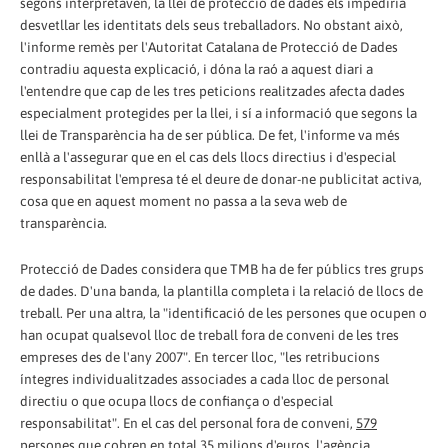
segons interpretaven, la llei de protecció de dades els impediria
desvetllar les identitats dels seus treballadors. No obstant això,
l'informe remès per l'Autoritat Catalana de Protecció de Dades
contradiu aquesta explicació, i dóna la raó a aquest diari a
l'entendre que cap de les tres peticions realitzades afecta dades
especialment protegides per la llei, i sí a informació que segons la
llei de Transparència ha de ser pública. De fet, l'informe va més
enllà a l'assegurar que en el cas dels llocs directius i d'especial
responsabilitat l'empresa té el deure de donar-ne publicitat activa,
cosa que en aquest moment no passa a la seva web de
transparència.
Protecció de Dades considera que TMB ha de fer públics tres grups
de dades. D'una banda, la plantilla completa i la relació de llocs de
treball. Per una altra, la "identificació de les persones que ocupen o
han ocupat qualsevol lloc de treball fora de conveni de les tres
empreses des de l'any 2007". En tercer lloc, "les retribucions
íntegres individualitzades associades a cada lloc de personal
directiu o que ocupa llocs de confiança o d'especial
responsabilitat". En el cas del personal fora de conveni,
579
persones que cobren en total 35 milions d'euro
s, l'agència