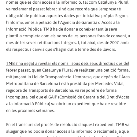
només que es doni accés a la informació, tal com Catalunya Plural
va reclamar el passat febrer, sinó que recorda que l'empresa té
obligació de publicar aquestes dades per iniciativa pròpia. Segons
l'informe, emès a petició de l'Agència de Garantia d'Accés a la
Informació Pública, TMB ha de donar a conèixer tant la seva
plantilla completa com els noms de les persones fora de conveni, a
més de les seves retribucions íntegres. I, tot això, des de 2007, amb
els respectius canvis que s'hagin dut a terme des de llavors.
TMB s'ha negat a revelar els noms i sous dels seus directius des del
febrer passat
, quan Catalunya Plural va realitzar una petició formal
mitjançant la Llei de Transparència. L'empresa, que depèn de l'Àrea
Metropolitana de Barcelona i està presidida per Mercedes Vidal,
regidora de Transports de Barcelona, va respondre de forma
incompleta, pel que el GAIP (Comissió de Garantia del Dret d'Accés
a la Informació Pública) va obrir un expedient que ha de resoldre
en les pròximes setmanes.
En el transcurs del procés de resolució d'aquest expedient, TMB va
al·legar que no podia donar accés a la informació reclamada ja que,