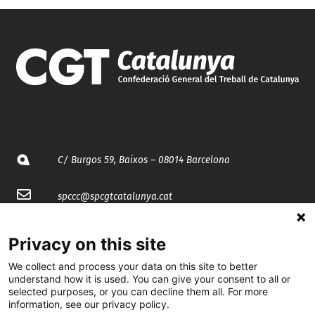
C/ Burgos 59, Baixos – 08014 Barcelona
spccc@
spcgtcatalunya.cat
935 120 481
Privacy on this site
We collect and process your data on this site to better
@CGTCatalunya
understand how it is used. You can give your consent to all or
selected purposes, or you can decline them all. For more
cgtcatalunya
information, see our privacy policy.