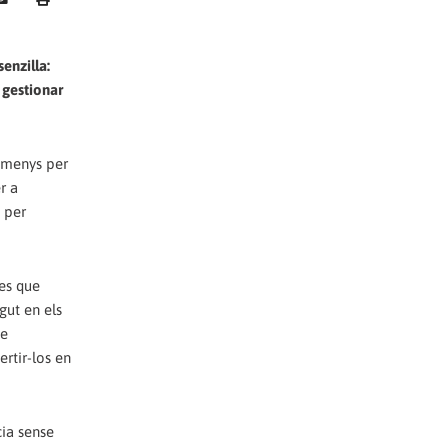
enzilla:
 gestionar
t menys per
r a
i per
tes que
gut en els
ue
ertir-los en
cia sense