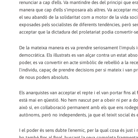
renunciar a cap d'ells. Va mantindre des del principi que era 
manera que cap d'ells s'imposara als altres. Va acceptar mol
el seu abandó de la solidaritat com a motor de la vida socia
exposades pels socialistes de diferents tendències, però se
acceptar que la dictadura del proletariat podia convertir-se
De la mateixa manera es va prendre seriosament l'impuls in
democràtica. Els il·lustrats es van alçar contra un estat abso
poder, es va convertir en acte simbòlic de rebel·lió a la re
l'individu, capaç de prendre decisions per si mateix i van 
de nous poders absoluts.
Els anarquistes van acceptar el repte i el van portar fins al
està mai en qüestió. No hem nascut per a obeir ni per a dob
això sí, en col·laboració permanent amb els que ens rodeg
autònoms, però no independents, ja que el teixit social és el 
I el poder és sens dubte l'enemic, per la qual cosa és just i 
ho també fins al final, buscant la seva completa fragmenta