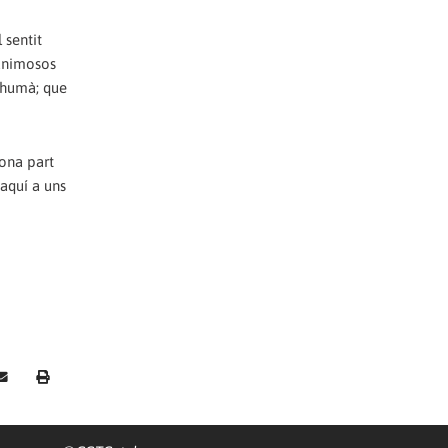
 sentit
 animosos
t humà; que
gona part
'aquí a uns