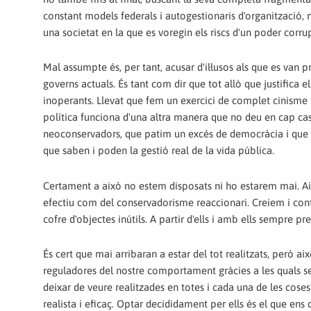
constant models federals i autogestionaris d'organització, 
una societat en la que es voregin els riscs d'un poder corrup
Mal assumpte és, per tant, acusar d'il·lusos als que es van 
governs actuals. És tant com dir que tot allò que justifica
inoperants. Llevat que fem un exercici de complet cinisme 
política funciona d'una altra manera que no deu en cap cas
neoconservadors, que patim un excés de democràcia i qu
que saben i poden la gestió real de la vida pública.
Certament a això no estem disposats ni ho estarem mai. Ai
efectiu com del conservadorisme reaccionari. Creiem i con
cofre d'objectes inútils. A partir d'ells i amb ells sempre 
És cert que mai arribaran a estar del tot realitzats, però ai
reguladores del nostre comportament gràcies a les quals s
deixar de veure realitzades en totes i cada una de les cos
realista i eficaç. Optar decididament per ells és el que ens d