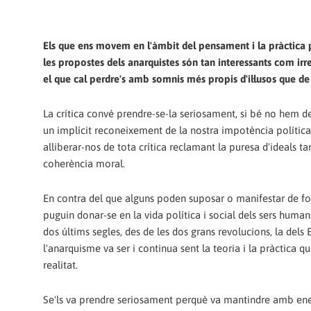
Els que ens movem en l'àmbit del pensament i la pràctica p
les propostes dels anarquistes són tan interessants com irr
el que cal perdre's amb somnis més propis d'il·lusos que de 
La crítica convé prendre-se-la seriosament, si bé no hem 
un implícit reconeixement de la nostra impotència política. 
alliberar-nos de tota crítica reclamant la puresa d'ideals t
coherència moral.
En contra del que alguns poden suposar o manifestar de form
puguin donar-se en la vida política i social dels sers huma
dos últims segles, des de les dos grans revolucions, la dels E
l'anarquisme va ser i continua sent la teoria i la pràctica 
realitat.
Se'ls va prendre seriosament perquè va mantindre amb ener