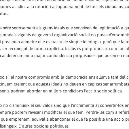
només acudint a la rotació i a l'apoderament de tots els ciutadans, c
tor..
prendre seriosament els grans ideals que serveixen de legitimació a qua
 els models vigents de govern i organització social no passa d'ensomni
i passem a admetre que es tracta de simple ideologia, però que la re
 ser reconegut de forma explícita. Inclús es pot proposar, com fan a
e cal defendre amb major contundència proposades que posen en ma
xò sí, el nostre compromís amb la democràcia ens allunya tant del 
tinuem creient que aquests ideals no deuen en cap cas ser arrumbats
presents podrem abordar en millors condicions l'acció sociopolítica.
xò no disminueix el seu valor, sinó que l'incrementa al convertir-los e
empre podrem revisar i modificar el que fem. Perdre-les com a referè
es que emprenem, equival a abandonar el que fa possible una acció po
istingeix. D'altres opcions polítiques.