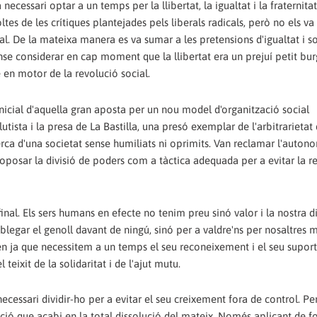
necessari optar a un temps per la llibertat, la igualtat i la fraternitat
tes de les crítiques plantejades pels liberals radicals, però no els va
l. De la mateixa manera es va sumar a les pretensions d'igualtat i so
nse considerar en cap moment que la llibertat era un prejuí petit bur
 en motor de la revolució social.
icial d'aquella gran aposta per un nou model d'organització social
lutista i la presa de La Bastilla, una presó exemplar de l'arbitrarietat 
cerca d'una societat sense humiliats ni oprimits. Van reclamar l'auton
proposar la divisió de poders com a tàctica adequada per a evitar la 
 final. Els sers humans en efecte no tenim preu sinó valor i la nostra d
legar el genoll davant de ningú, sinó per a valdre'ns per nosaltres m
en ja que necessitem a un temps el seu reconeixement i el seu supor
teixit de la solidaritat i de l'ajut mutu.
necessari dividir-ho per a evitar el seu creixement fora de control. Per
ció que acabi en la total dissolució del mateix. Només aplicant de 