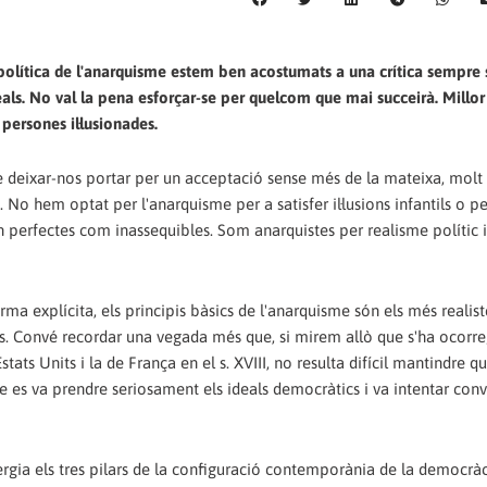
olítica de l'anarquisme estem ben acostumats a una crítica sempre s
eals. No val la pena esforçar-se per quelcom que mai succeirà. Millor
persones il·lusionades.
de deixar-nos portar per un acceptació sense més de la mateixa, mol
No hem optat per l'anarquisme per a satisfer il·lusions infantils o pe
an perfectes com inassequibles. Som anarquistes per realisme polític 
a explícita, els principis bàsics de l'anarquisme són els més realis
ns. Convé recordar una vegada més que, si mirem allò que s'ha ocorre
stats Units i la de França en el s. XVIII, no resulta difícil mantindre q
que es va prendre seriosament els ideals democràtics i va intentar conv
gia els tres pilars de la configuració contemporània de la democrà