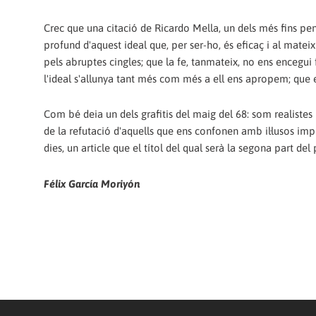
Crec que una citació de Ricardo Mella, un dels més fins pen
profund d'aquest ideal que, per ser-ho, és eficaç i al mat
pels abruptes cingles; que la fe, tanmateix, no ens encegu
l'ideal s'allunya tant més com més a ell ens apropem; que el
Com bé deia un dels grafitis del maig del 68: som realiste
de la refutació d'aquells que ens confonen amb il·lusos imp
dies, un article que el títol del qual serà la segona part de
Félix García Moriyón