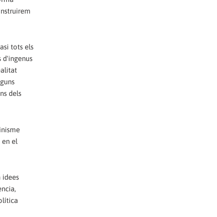
onstruirem
si tots els
s d'ingenus
alitat
lguns
ns dels
cinisme
 en el
n idees
ncia,
lítica