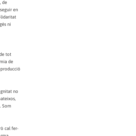
, de
 seguir en
lidaritat
gés ni
de tot
omia de
reproducció
ignitat no
ateixos,
t. Som
ò cal fer-
forma