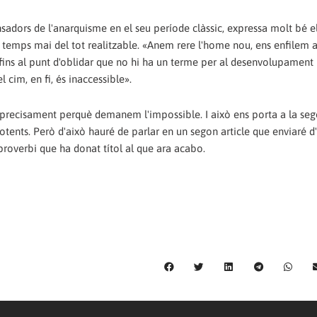
sadors de l'anarquisme en el seu període clàssic, expressa molt bé el
eix temps mai del tot realitzable. «Anem rere l'home nou, ens enfilem
i fins al punt d'oblidar que no hi ha un terme per al desenvolupamen
 cim, en fi, és inaccessible».
s precisament perquè demanem l'impossible. I això ens porta a la se
otents. Però d'això hauré de parlar en un segon article que enviaré d
l proverbi que ha donat títol al que ara acabo.