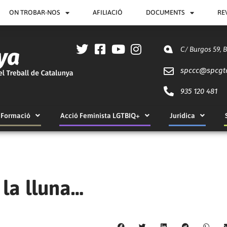
ON TROBAR-NOS
AFILIACIÓ
DOCUMENTS
RE
C/ Burgos 59, 
spccc@
spcgt
935 120 481
Formació
Acció Feminista LGTBIQ+
Jurídica
 la lluna…