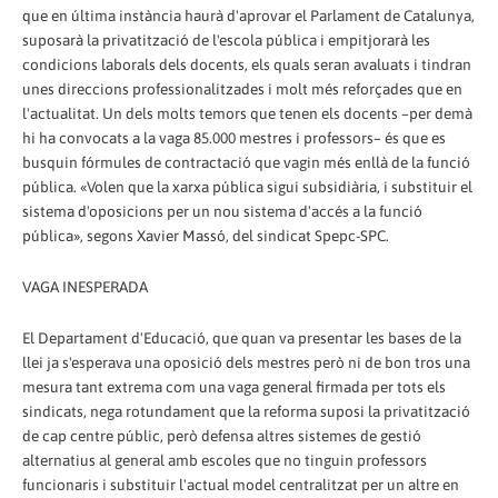
que en última instància haurà d'aprovar el Parlament de Catalunya,
suposarà la privatització de l'escola pública i empitjorarà les
condicions laborals dels docents, els quals seran avaluats i tindran
unes direccions professionalitzades i molt més reforçades que en
l'actualitat. Un dels molts temors que tenen els docents –per demà
hi ha convocats a la vaga 85.000 mestres i professors– és que es
busquin fórmules de contractació que vagin més enllà de la funció
pública. «Volen que la xarxa pública sigui subsidiària, i substituir el
sistema d'oposicions per un nou sistema d'accés a la funció
pública», segons Xavier Massó, del sindicat Spepc-SPC.
VAGA INESPERADA
El Departament d'Educació, que quan va presentar les bases de la
llei ja s'esperava una oposició dels mestres però ni de bon tros una
mesura tant extrema com una vaga general firmada per tots els
sindicats, nega rotundament que la reforma suposi la privatització
de cap centre públic, però defensa altres sistemes de gestió
alternatius al general amb escoles que no tinguin professors
funcionaris i substituir l'actual model centralitzat per un altre en