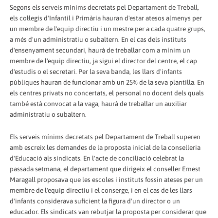
Segons els serveis mínims decretats pel Departament de Treball,
els col·legis d'Infantil i Primària hauran d'estar atesos almenys per
un membre de l'equip directiu i un mestre per a cada quatre grups,
a més d'un administratiu o subaltern. En el cas dels instituts
d'ensenyament secundari, haurà de treballar com a mínim un
membre de l'equip directiu, ja sigui el director del centre, el cap
d'estudis o el secretari. Per la seva banda, les llars d'infants
públiques hauran de funcionar amb un 25% de la seva plantilla. En
els centres privats no concertats, el personal no docent dels quals
també està convocat a la vaga, haurà de treballar un auxiliar
administratiu o subaltern.
Els serveis mínims decretats pel Departament de Treball superen
amb escreix les demandes de la proposta inicial de la conselleria
d'Educació als sindicats. En l'acte de conciliació celebrat la
passada setmana, el departament que dirigeix el conseller Ernest
Maragall proposava que les escoles i instituts fossin ateses per un
membre de l'equip directiu i el conserge, i en el cas de les llars
d'infants considerava suficient la figura d'un director o un
educador. Els sindicats van rebutjar la proposta per considerar que