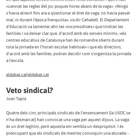
«canviat les regles del joc poques hores abans de la vaga». «Ningú
s'havia atrevit fins ara a qüestionar el dret de vaga, no havia passat
mai; ni durant l'època franquista», va dir Cañadell. El Departament
d'Educació va lamentar ahir les «incomoditats» que tindran les
famílies i va deixar clar que, d'acord amb els serveis mínims, «els
centres educatius de Catalunya han de romandre oberts durant
tota la jornada en l'horari escolar habitual» i que els directors,
d'acord amb les famílies, podran decidir com s'organitza la jornada
a l'escola.
eldebat.cat|eldebat.cat
Veto sindical?
Joan Tapia
Quatre dels cinc principals sindicats de l’ensenyament (la USOC se
n’ha desmarcat) han convocat una vaga per aquest dijous. La vaga
és un dret legítim, però aquesta em sembla un despropòsit. I és
preocupant que els sindicats de mestres convoquin una aturada –