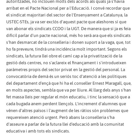
autoritzades, no inclouen molts dels acords als quals ja s'havia
arribat en el Pacte Nacional per a l'Educació. I convé recordar que
el sindicat majoritari del sector de l'Ensenyament a Catalunya, la
USTEC-STEs, ja va ser exclòs d'aquest pacte que aleshores sí que
van abonar els sindicats CCOO i la UGT. De manera que si ja es feia
difícil parlar d'un pacte nacional, més ho serà ara que els sindicats
s'han desmarcat de la conselleria i donen suport a la vaga, que, tot
ho fa preveure, tindrà una incidència molt important. Segons els
sindicats, la futura llei obre el camí cap a la privatització de la
gestió dels centres, no s'aclareix el finançament i s'introdueixen
paràmetres propis del sector privat en la gestió del personal. La
convocatòria de demà és un seriós toc d'atenció a les polítiques
del departament d'ençà que hi ha el conseller Ernest Maragall, que,
en molts aspectes, sembla que va per lliure. Al llarg dels anys s'han
fet massa lleis per regular el món educatiu, i tinc la sensació que a
cada bugada anem perdent llençols. L'increment d'alumnes que
vénen d'altres països i l'augment de les ràtios són problemes que
requereixen atenció urgent. Però abans la conselleria s'ha
d'asseure a parlar de la futura llei d'educació amb la comunitat
educativa i amb tots els sindicats.