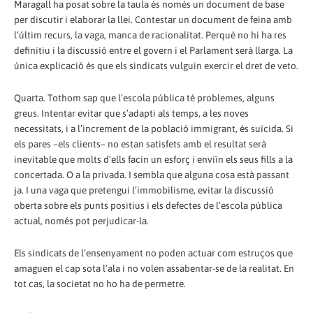
Maragall ha posat sobre la taula és només un document de base
per discutir i elaborar la llei. Contestar un document de feina amb
l’últim recurs, la vaga, manca de racionalitat. Perquè no hi ha res
definitiu i la discussió entre el govern i el Parlament serà llarga. La
única explicació és que els sindicats vulguin exercir el dret de veto.
Quarta. Tothom sap que l’escola pública té problemes, alguns
greus. Intentar evitar que s’adapti als temps, a les noves
necessitats, i a l’increment de la població immigrant, és suïcida. Si
els pares –els clients– no estan satisfets amb el resultat serà
inevitable que molts d’ells facin un esforç i enviïn els seus fills a la
concertada. O a la privada. I sembla que alguna cosa està passant
ja. I una vaga que pretengui l’immobilisme, evitar la discussió
oberta sobre els punts positius i els defectes de l’escola pública
actual, només pot perjudicar-la.
Els sindicats de l’ensenyament no poden actuar com estruços que
amaguen el cap sota l’ala i no volen assabentar-se de la realitat. En
tot cas, la societat no ho ha de permetre.