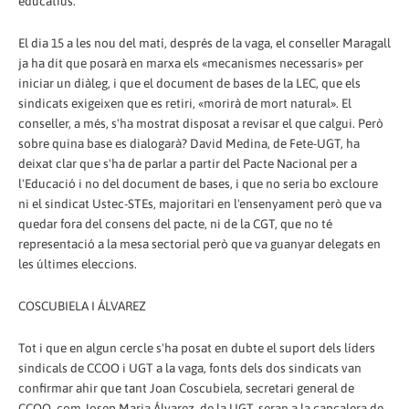
educatius.
El dia 15 a les nou del matí, després de la vaga, el conseller Maragall
ja ha dit que posarà en marxa els «mecanismes necessaris» per
iniciar un diàleg, i que el document de bases de la LEC, que els
sindicats exigeixen que es retiri, «morirà de mort natural». El
conseller, a més, s'ha mostrat disposat a revisar el que calgui. Però
sobre quina base es dialogarà? David Medina, de Fete-UGT, ha
deixat clar que s'ha de parlar a partir del Pacte Nacional per a
l'Educació i no del document de bases, i que no seria bo excloure
ni el sindicat Ustec-STEs, majoritari en l'ensenyament però que va
quedar fora del consens del pacte, ni de la CGT, que no té
representació a la mesa sectorial però que va guanyar delegats en
les últimes eleccions.
COSCUBIELA I ÁLVAREZ
Tot i que en algun cercle s'ha posat en dubte el suport dels líders
sindicals de CCOO i UGT a la vaga, fonts dels dos sindicats van
confirmar ahir que tant Joan Coscubiela, secretari general de
CCOO, com Josep Maria Álvarez, de la UGT, seran a la capçalera de