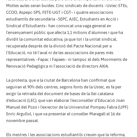
Moltes aules seran buides. Cinc sindicats de docents –Ustec-STEs,
CCOO, Aspepc-SPS, FETE-UGT i CGT– i quatre associacions
estudiantils de secundària –SEPC, AJEC, Estudiants en Acció i
Sindicat d'Estudiants– han convocat una vaga general en
l'ensenyament públic que afecta 1,1 milions d'alumnes i que ha
dividit la comunitat educativa, ja que tot i la unitat sindical,
recuperada després de la divisió del Pacte Nacional per a
l'Educació, no té l'aval ni de les associacions de pares més
representatives –Fapac i Fapaes– ni tampoc el dels Moviments de
Renovació Pedagògica ni l'associació de directors AXIA.
La protesta, que a la ciutat de Barcelona han confirmat que
seguiran el 90% dels centres, segons fonts de la Ustec, es fa per
exigir la retirada del document de bases de la llei catalana
d'educació (LEC), que van elaborar l'exconseller d'Educació Joan
Manuel del Pozo i l'exrector de la Universitat Pompeu Fabra (UPF)
Enric Argullol, i que va presentar el conseller Maragall el 16 de
novembre passat.
Els mestres i les associacions estudiantils creuen que la reforma,