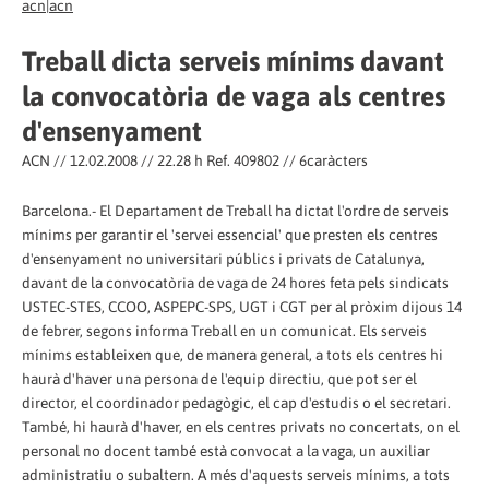
acn|acn
Treball dicta serveis mínims davant
la convocatòria de vaga als centres
d'ensenyament
ACN // 12.02.2008 // 22.28 h Ref. 409802 // 6caràcters
Barcelona.- El Departament de Treball ha dictat l'ordre de serveis
mínims per garantir el 'servei essencial' que presten els centres
d'ensenyament no universitari públics i privats de Catalunya,
davant de la convocatòria de vaga de 24 hores feta pels sindicats
USTEC-STES, CCOO, ASPEPC-SPS, UGT i CGT per al pròxim dijous 14
de febrer, segons informa Treball en un comunicat. Els serveis
mínims estableixen que, de manera general, a tots els centres hi
haurà d'haver una persona de l'equip directiu, que pot ser el
director, el coordinador pedagògic, el cap d'estudis o el secretari.
També, hi haurà d'haver, en els centres privats no concertats, on el
personal no docent també està convocat a la vaga, un auxiliar
administratiu o subaltern. A més d'aquests serveis mínims, a tots