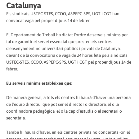
Catalunya
Els sindicats USTEC-STES, CCOO, ASPEPC-SPS, UGT i CGT han
convocat vaga pel proper dijous 14 de febrer
El Departament de Treball ha dictat l'ordre de serveis mínims per
tal de garantir el servei essencial que presten els centres
d'ensenyament no universitari públics i privats de Catalunya,
davant de la convocatòria de vaga de 24 hores feta pels sindicats
USTEC-STES, CCOO, ASPEPC-SPS, UGT i CGT pel proper dijous 14 de
febrer.
Els serveis mínims estableixen que:
De manera general, a tots els centres hi haurà d’haver una persona
de l’equip directiu, que pot ser el director o directora, el o la
coordinadora pedagògica, el o la cap d’estudis o el secretari o
secretària.
També hi haurà d’haver, en els centres privats no concertats -on el
personal no docent també està convocat a la vaga-, un/a auxiliar