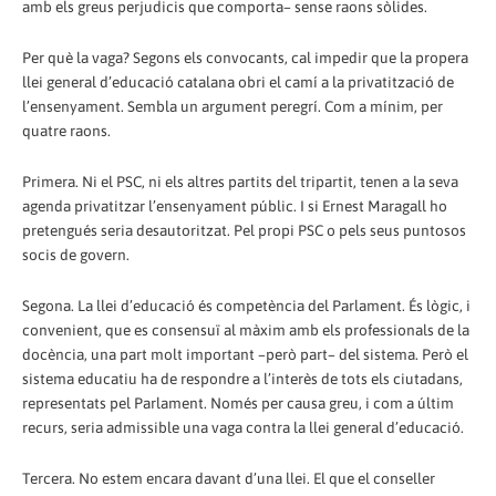
amb els greus perjudicis que comporta– sense raons sòlides.
Per què la vaga? Segons els convocants, cal impedir que la propera
llei general d’educació catalana obri el camí a la privatització de
l’ensenyament. Sembla un argument peregrí. Com a mínim, per
quatre raons.
Primera. Ni el PSC, ni els altres partits del tripartit, tenen a la seva
agenda privatitzar l’ensenyament públic. I si Ernest Maragall ho
pretengués seria desautoritzat. Pel propi PSC o pels seus puntosos
socis de govern.
Segona. La llei d’educació és competència del Parlament. És lògic, i
convenient, que es consensuï al màxim amb els professionals de la
docència, una part molt important –però part– del sistema. Però el
sistema educatiu ha de respondre a l’interès de tots els ciutadans,
representats pel Parlament. Només per causa greu, i com a últim
recurs, seria admissible una vaga contra la llei general d’educació.
Tercera. No estem encara davant d’una llei. El que el conseller