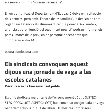
els serveis mínims "no eren necessaris".
En un comunicat, el Departament d'Educació deixa en la direcció
dels centres, però amb "l'acord de les famílies", la decisió de com
organitzar l'atenció als alumnes durant la jornada. Així mateix,
anuncia que "en funció del seguiment previst" podran informar els
pares i mares de la previsió de personal docent amb que
comptaran el dia 14.
osona.com|osona.com
Els sindicats convoquen aquest
dijous una jornada de vaga a les
escoles catalanes
Privatització de l'ensenyament públic
Els cinc sindicats majoritaris de l’ensenyament públic (USTEC-
STES, CCOO, UGT, ASPEPC i GGT) han convocat una jornada de vaga
per a demà dijous, dia 14 de febrer. Els mestres i professors