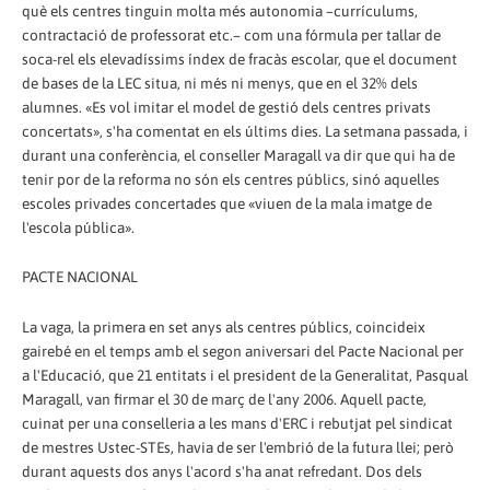
què els centres tinguin molta més autonomia –currículums,
contractació de professorat etc.– com una fórmula per tallar de
soca-rel els elevadíssims índex de fracàs escolar, que el document
de bases de la LEC situa, ni més ni menys, que en el 32% dels
alumnes. «Es vol imitar el model de gestió dels centres privats
concertats», s'ha comentat en els últims dies. La setmana passada, i
durant una conferència, el conseller Maragall va dir que qui ha de
tenir por de la reforma no són els centres públics, sinó aquelles
escoles privades concertades que «viuen de la mala imatge de
l'escola pública».
PACTE NACIONAL
La vaga, la primera en set anys als centres públics, coincideix
gairebé en el temps amb el segon aniversari del Pacte Nacional per
a l'Educació, que 21 entitats i el president de la Generalitat, Pasqual
Maragall, van firmar el 30 de març de l'any 2006. Aquell pacte,
cuinat per una conselleria a les mans d'ERC i rebutjat pel sindicat
de mestres Ustec-STEs, havia de ser l'embrió de la futura llei; però
durant aquests dos anys l'acord s'ha anat refredant. Dos dels