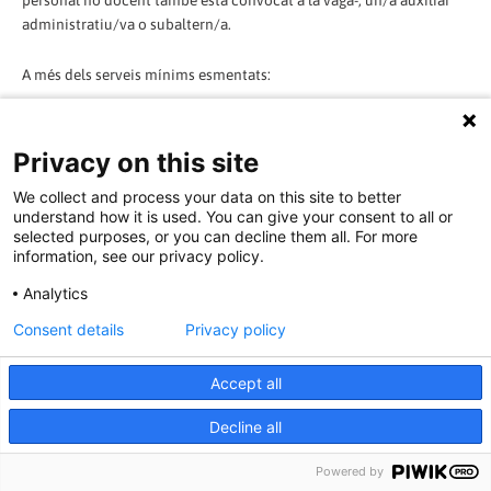
administratiu/va o subaltern/a.
A més dels serveis mínims esmentats:
A tots els centres d’ensenyament infantil i primari (alumnes de 3 a
12 anys) hi haurà d’haver 1 docent per cada 4 classes.
Privacy on this site
We collect and process your data on this site to better
A totes les llars d’infants haurà de treballar un 25% de la plantilla.
understand how it is used. You can give your consent to all or
selected purposes, or you can decline them all. For more
Dimarts, 12 de febrer de 2008
information, see our privacy policy.
Analytics
laMalla.net|laMalla.net
Consent details
Privacy policy
Les llars d’infants hauran de funcionar amb el 25 per cent de la
plantilla i als CEIPS haurà d’haver un mestre per a cada quatre
Accept all
grups
Decline all
Educació garanteix uns serveis
Powered by
mínims perquè els pares portin els