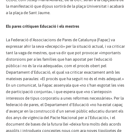
la manifestació que dijous sortirà de la plaça Universitat i acabarà
a la plaça de Sant Jaume.
Els pares critiquen Educació i els mestres
La Federació d'Associacions de Pares de Catalunya (Fapac) va
expressar ahir la seva «decepció» per la situació actual, i va criticar
tant la vaga de mestres, que va dir que pot provocar «importants
distorsions per a les famílies que han apostat per l'educació
pública i no és la via adequada», com el procés obert pel
Departament d'Educació, el qual va criticar exactament amb les
mateixes paraules: «El procés que ha seguit no és el més adequat.»
En un comunicat, la Fapac assenyala que «no s'han esgotat les vies
de participació conjunta», i que espera que «no s'anteposin
interessos de tipus corporatiu a unes reformes necessàries». Per la
federació de pares, el Departament d'Educació «no ha estat capaç
d'avançar en la construcció d'un servei públic educatiu durant els
dos anys de vigència del Pacte Nacional per a l'Educació», i el
document de bases de la futura llei «deixa fora molts dels acords
assolits i introdueix conceptes nous com ara noves tipologies de