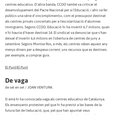
centres educatius. D'altra banda, CCOO també va criticar el
desenvolupament del Pacte Nacional per a l'Educació, i ahir va fer
públics una sèrie d'«incompliments», com el pressupost destinat
als centres privats concertats per a l'escolarització d'alumnes
immigrants. Segons CCOO, Educació hi ha invertit 6,7 milions, quan
n'hi hauria d'haver destinat 14. El sindicat va denunciar que s'han
deixat d'invertir 6,6 milions en l'obertura de centres de juny a
setembre. Segons Montse Ros, a més, els centres reben aquest any
menys diners per a despesa corrent; uns recursos que es destinen,
per exemple, a comprar guix.
El Punt|El Punt
De vaga
de set en set / JOAN VENTURA.
D emà hi ha convocada vaga als centres educatius de Catalunya.
Els ensenyants protesten pel que hi ha previst a les bases de la
futura llei de l'educació, que, pel que han apuntat veus