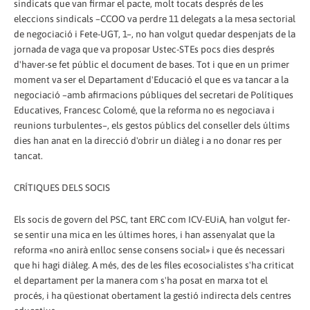
sindicats que van firmar el pacte, molt tocats després de les
eleccions sindicals –CCOO va perdre 11 delegats a la mesa sectorial
de negociació i Fete-UGT, 1–, no han volgut quedar despenjats de la
jornada de vaga que va proposar Ustec-STEs pocs dies després
d'haver-se fet públic el document de bases. Tot i que en un primer
moment va ser el Departament d'Educació el que es va tancar a la
negociació –amb afirmacions públiques del secretari de Polítiques
Educatives, Francesc Colomé, que la reforma no es negociava i
reunions turbulentes–, els gestos públics del conseller dels últims
dies han anat en la direcció d'obrir un diàleg i a no donar res per
tancat.
CRÍTIQUES DELS SOCIS
Els socis de govern del PSC, tant ERC com ICV-EUiA, han volgut fer-
se sentir una mica en les últimes hores, i han assenyalat que la
reforma «no anirà enlloc sense consens social» i que és necessari
que hi hagi diàleg. A més, des de les files ecosocialistes s'ha criticat
el departament per la manera com s'ha posat en marxa tot el
procés, i ha qüestionat obertament la gestió indirecta dels centres