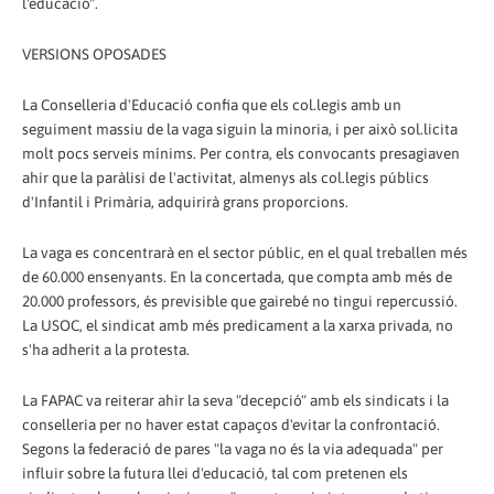
l'educació".
VERSIONS OPOSADES
La Conselleria d'Educació confia que els col.legis amb un
seguiment massiu de la vaga siguin la minoria, i per això sol.licita
molt pocs serveis mínims. Per contra, els convocants presagiaven
ahir que la paràlisi de l'activitat, almenys als col.legis públics
d'Infantil i Primària, adquirirà grans proporcions.
La vaga es concentrarà en el sector públic, en el qual treballen més
de 60.000 ensenyants. En la concertada, que compta amb més de
20.000 professors, és previsible que gairebé no tingui repercussió.
La USOC, el sindicat amb més predicament a la xarxa privada, no
s'ha adherit a la protesta.
La FAPAC va reiterar ahir la seva "decepció" amb els sindicats i la
conselleria per no haver estat capaços d'evitar la confrontació.
Segons la federació de pares "la vaga no és la via adequada" per
influir sobre la futura llei d'educació, tal com pretenen els