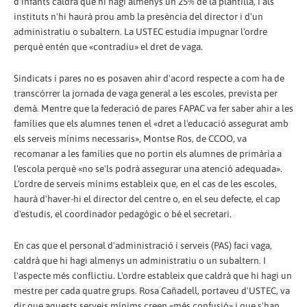
d'infants caldrà que hi hagi almenys un 25% de la plantilla, i als
instituts n'hi haurà prou amb la presència del director i d'un
administratiu o subaltern. La USTEC estudia impugnar l'ordre
perquè entén que «contradiu» el dret de vaga.
Sindicats i pares no es posaven ahir d'acord respecte a com ha de
transcórrer la jornada de vaga general a les escoles, prevista per
demà. Mentre que la federació de pares FAPAC va fer saber ahir a les
famílies que els alumnes tenen el «dret a l'educació assegurat amb
els serveis mínims necessaris», Montse Ros, de CCOO, va
recomanar a les famílies que no portin els alumnes de primària a
l'escola perquè «no se'ls podrà assegurar una atenció adequada».
L'ordre de serveis mínims estableix que, en el cas de les escoles,
haurà d'haver-hi el director del centre o, en el seu defecte, el cap
d'estudis, el coordinador pedagògic o bé el secretari.
En cas que el personal d'administració i serveis (PAS) faci vaga,
caldrà que hi hagi almenys un administratiu o un subaltern. I
l'aspecte més conflictiu. L'ordre estableix que caldrà que hi hagi un
mestre per cada quatre grups. Rosa Cañadell, portaveu d'USTEC, va
dir que aquests serveis mínims creen «més confusió» i que s'han