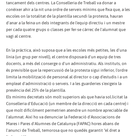
tancament dels centres. La Conselleria de Treball va donar a
conèixer ahir a la nit una ordre de serveis mínims que fixa que, a les
escoles on la totalitat de la plantilla secundi la protesta, hauran
d'anar a la feina un dels integrants de l'equip directiu i un mestre
per cada quatre grups o classes per fer-se càrrec de l'alumnat que
vagi al centre.
En la pràctica, això suposa que a les escoles més petites, les d'una
línia (un grup per nivell), el centre disposarà d'un equip de tres
docents, a més del conserge o d'un administratiu. Als instituts, on
és previsible que la repercussió de la protesta sigui inferior, l'ordre
limita la mobilització de personal al director o cap d'estudis i a un
empleat d'administració o serveis. I a les guarderies s'exigeix la
presència del 25% de la plantilla.
Els mínims decretats són molt superiors als que havia sol.licitat la
Conselleria d'Educació (un membre de la direcció en cada centre) i
que molt difícilment permetrien atendre un nombre apreciable de
l'alumnat. Així ho va denunciar la Federació d'Associacions de
Mares i Pares d'Alumnes de Catalunya (FAPAC) hores abans de
l'anunci de Treball, temorosa que no quedés garantit "el dret a