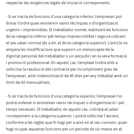
respectar les exigències legals de titulació corresponents.
- Si es tracta de funcions d'una categoria inferior, l'empresari pot
donar l'ordre quan existeixin raons tècniques o d'organització
urgents i imprevisibles. El treballador només realitzarà les funcions
de la categoria inferior pel temps imprescindible i seguirà cobrant
el seu salari normal (és a dir, el de la categoria superior). L'article no
empara les modificacions que suposin un menyscapte de la
dignitat personal del treballador o un perjudici en la seva formació
i promoció professional. En aquest cas, l'empleat tindrà dret a
sol·licitar la resolució del contracte per incompliment greu de
l'empresari, amb indemnització de 45 dies per any treballat amb un
límit de 42 mensualitats.
- Si es tracta de funcions d'una categoria superior, l'empresari ho
podrà ordenar si existeixen raons tècniques o d'organització i pel
temps necessari. El treballador, en aquest cas, cobrarà el salari
corresponent a la categoria superior, i podrà sol·licitar l'ascens,
conforme a les regles que hi hagi per a això en el seu conveni, quan
hagi ocupat aquestes funcions per un període de sis mesos en el