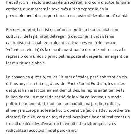
treballadors i sectors actius de la societat, així com d'autoritarisme
creixent, que marcarà la seva més nítida expressió en la
previsiblement desproporcionada resposta al 'desafiament' català.
Per descomptat, la crisi econòmica, política i social, així com
cultural i de legitimitat del règim (i del conjunt del sistema
capitalista, si l'analitzem alçant la vista més enllà del nostre
'veïnat' provincià) és la clau d'una situació de creixent recurs a la
repressió com única o principal resposta al despertar emergent de
les multituds globals.
La posada en qüestió, en les últimes dècades, però sobretot en els
últims anys i en tot el globus, del Pacte Social Fordista, les restes
del qual han estat clarament demolides, ha representat també la
fallida de tot un model de gestió de la vida col·lectiva, un model
polític i parlamentari, tant com un paradigma jurídic, edificat,
almenys a Europa, sobre la ficció operativa (això sí) del 'acord entre
classes'. En això, com en tot, el neoliberalisme ha anat realitzant un
treball de dècades d'ensorrar i demolir. Una labor que ara es
radicalitza i accelera fins al paroxisme.