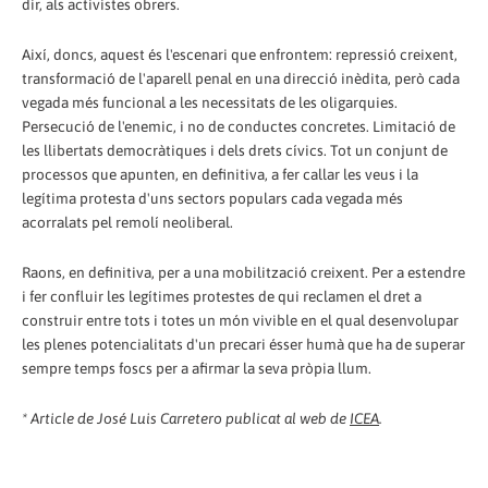
dir, als activistes obrers.
Així, doncs, aquest és l'escenari que enfrontem: repressió creixent,
transformació de l'aparell penal en una direcció inèdita, però cada
vegada més funcional a les necessitats de les oligarquies.
Persecució de l'enemic, i no de conductes concretes. Limi­tació de
les llibertats democràtiques i dels drets cívics. Tot un conjunt de
processos que apunten, en definitiva, a fer callar les veus i la
legítima protesta d'uns sectors populars cada vegada més
acorralats pel remolí neoliberal.
Raons, en definitiva, per a una mobilització creixent. Per a estendre
i fer confluir les legítimes protestes de qui reclamen el dret a
construir entre tots i totes un món vivible en el qual desenvolupar
les plenes potencialitats d'un precari ésser humà que ha de superar
sempre temps foscs per a afirmar la seva pròpia llum.
* Article de José Luis Carretero publicat al web de
ICEA
.