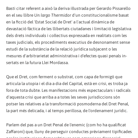
Basti citar referent a això la deriva il·lustrada per Gerardo Pissarello
en el seu llibre
Un largo Thermidor
d'un constitucionalisme basat
en la ficció del 'Estat Social de Dret' a l'actual dinàmica de
devastació fàctica de les llibertats ciutadanes i limitació legislativa
dels drets individuals i col·lectius expressada en realitats com les
taxes judicials, els procediments executius de desnonament sense
estudi de la substància de la relació jurídica subjacent o les
mesures d'arbitrarietat ad­ministrativa i d'efectes quasi penals in­
sertats en la futura Llei Mordassa.
Que el Dret, com ferment o substrat, com capa de formigó que
articula la utopia i el dia a dia del Capital, està en crisi, es troba ja
fora de tota dubte. Les manifestacions més espectaculars i radicals
d'aquesta crisi que arriba a a totes les seves jurisdiccions són
potser les relatives a la transformació posmoderna del Dret Penal,
la part més delicada, i al temps perillosa, de l'ordenament jurídic.
Parlem del pas a un Dret Penal de l'enemic (com ho ha qualificat
Zaffaroni) que, lluny de perseguir conductes prèviament tipificades