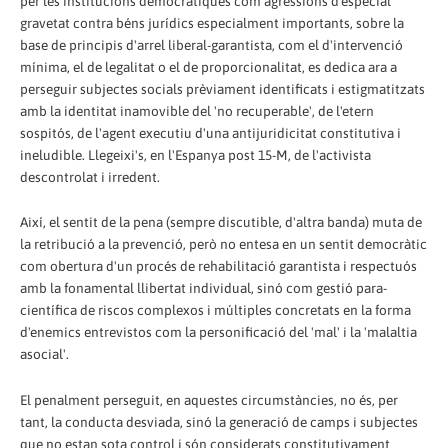
per les institucions democràtiques com agressions d'especial
gravetat contra béns jurídics especialment importants, sobre la
base de principis d'arrel liberal-garantista, com el d'intervenció
mínima, el de legalitat o el de proporcionalitat, es dedica ara a
perseguir subjectes socials prèviament identificats i estigmatitzats
amb la identitat inamovible del 'no recuperable', de l'etern
sospitós, de l'agent executiu d'una antijuridicitat constitutiva i
ineludible. Llegeixi's, en l'Espanya post 15-M, de l'activista
descontrolat i irredent.
Així, el sentit de la pena (sempre discutible, d'altra banda) muta de
la retribució a la prevenció, però no entesa en un sentit democràtic
com obertura d'un procés de rehabilitació garantista i respectuós
amb la fonamental llibertat individual, sinó com gestió para-
científica de riscos complexos i múltiples concretats en la forma
d'enemics entrevistos com la personificació del 'mal' i la 'malaltia
asocial'.
El penalment perseguit, en aquestes circumstàncies, no és, per
tant, la conducta desviada, sinó la generació de camps i subjectes
que no estan sota control i són considerats constitutivament