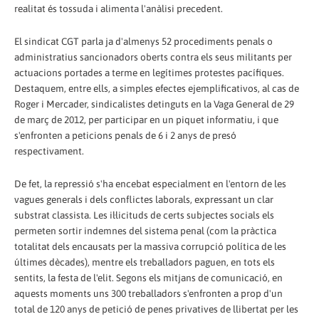
realitat és tossuda i alimenta l'anàlisi precedent.
El sindicat CGT parla ja d'almenys 52 procediments penals o
administratius sancionadors oberts contra els seus militants per
actuacions portades a terme en legítimes protestes pacífiques.
Destaquem, entre ells, a simples efectes ejemplificativos, al cas de
Roger i Mercader, sindicalistes detinguts en la Vaga General de 29
de març de 2012, per participar en un piquet informatiu, i que
s'enfronten a peticions penals de 6 i 2 anys de presó
respectivament.
De fet, la repressió s'ha encebat especialment en l'entorn de les
vagues generals i dels conflictes laborals, expressant un clar
substrat classista. Les il·licituds de certs subjectes socials els
permeten sortir indemnes del sistema penal (com la pràctica
totalitat dels encausats per la massiva corrupció política de les
últimes dècades), mentre els treballadors paguen, en tots els
sentits, la festa de l'elit. Segons els mitjans de comunicació, en
aquests moments uns 300 treballadors s'enfronten a prop d'un
total de 120 anys de petició de penes privatives de llibertat per les