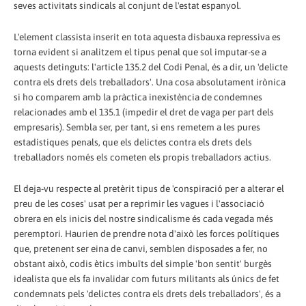
seves activitats sindicals al conjunt de l'estat espanyol.
L'element classista inserit en tota aquesta disbauxa repressiva es
torna evident si analitzem el tipus penal que sol imputar-se a
aquests detinguts: l'article 135.2 del Codi Penal, és a dir, un 'delicte
contra els drets dels treballadors'. Una cosa absolutament irònica
si ho comparem amb la pràctica inexistència de condemnes
relacionades amb el 135.1 (impedir el dret de vaga per part dels
empresaris). Sembla ser, per tant, si ens remetem a les pures
estadístiques penals, que els delictes contra els drets dels
treballadors només els cometen els propis treballadors actius.
El deja-vu respecte al pretèrit tipus de 'conspiració per a alterar el
preu de les coses' usat per a reprimir les vagues i l'associació
obrera en els inicis del nostre sindicalisme és cada vegada més
peremptori. Haurien de prendre nota d'això les forces polítiques
que, pretenent ser eina de canvi, semblen disposades a fer, no
obstant això, codis ètics imbuïts del simple 'bon sentit' burgès
idealista que els fa invalidar com futurs militants als únics de fet
condemnats pels 'delictes contra els drets dels treballadors', és a