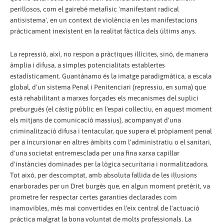
perillosos, com el gairebé metafísic 'manifestant radical
antisistema', en un context de violència en les manifestacions
pràcticament inexistent en la realitat fàctica dels últims anys.
La repressió, així, no respon a pràctiques il·lícites, sinó, de manera
àmplia i difusa, a simples potencialitats establertes
estadísticament. Guantánamo és la imatge paradigmàtica, a escala
global, d'un sistema Penal i Penitenciari (repressiu, en suma) que
està rehabilitant a marxes forçades els mecanismes del suplici
preburgués (el càstig públic en l'espai col·lectiu, en aquest moment
els mitjans de comunicació massius), acompanyat d'una
criminalització difusa i tentacular, que supera el pròpiament penal
per a incursionar en altres àmbits com l'administratiu o el sanitari,
d'una societat entremesclada per una fina xarxa capil·lar
d'instàncies dominades per la lògica securitaria i normalitzadora.
Tot això, per descomptat, amb absoluta fallida de les il·lusions
enarborades per un Dret burgès que, en algun moment pretèrit, va
prometre fer respectar certes garanties declarades com
inamovibles, més mai convertides en l'eix central de l'actuació
pràctica malgrat la bona voluntat de molts professionals. La