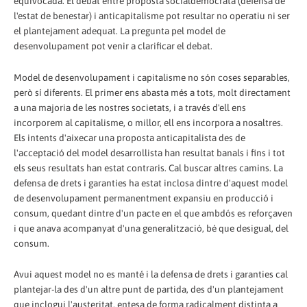
equivocada. El debat entre proposta socialdemòcrata (defensa de
l'estat de benestar) i anticapitalisme pot resultar no operatiu ni ser
el plantejament adequat. La pregunta pel model de
desenvolupament pot venir a clarificar el debat.
Model de desenvolupament i capitalisme no són coses separables,
però sí diferents. El primer ens abasta més a tots, molt directament
a una majoria de les nostres societats, i a través d'ell ens
incorporem al capitalisme, o millor, ell ens incorpora a nosaltres.
Els intents d'aixecar una proposta anticapitalista des de
l'acceptació del model desarrollista han resultat banals i fins i tot
els seus resultats han estat contraris. Cal buscar altres camins. La
defensa de drets i garanties ha estat inclosa dintre d'aquest model
de desenvolupament permanentment expansiu en producció i
consum, quedant dintre d'un pacte en el que ambdós es reforçaven
i que anava acompanyat d'una generalització, bé que desigual, del
consum.
Avui aquest model no es manté i la defensa de drets i garanties cal
plantejar-la des d'un altre punt de partida, des d'un plantejament
que inclogui l'austeritat, entesa de forma radicalment distinta a