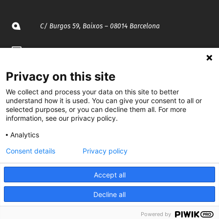
C/ Burgos 59, Baixos – 08014 Barcelona
spccc@
spcgtcatalunya.cat
935 120 481
Privacy on this site
We collect and process your data on this site to better
understand how it is used. You can give your consent to all or
@CGTCatalunya
selected purposes, or you can decline them all. For more
information, see our privacy policy.
cgtcatalunya
Analytics
CGTCatalunya
Consent details
Privacy policy
cgtcatalunya
Accept all
Decline all
Desenvolupat per
Powered by