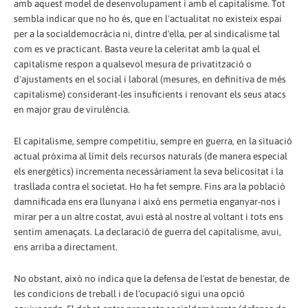
amb aquest model de desenvolupament i amb el capitalisme. Tot
sembla indicar que no ho és, que en l'actualitat no existeix espai
per a la socialdemocràcia ni, dintre d'ella, per al sindicalisme tal
com es ve practicant. Basta veure la celeritat amb la qual el
capitalisme respon a qualsevol mesura de privatització o
d'ajustaments en el social i laboral (mesures, en definitiva de més
capitalisme) considerant-les insuficients i renovant els seus atacs
en major grau de virulència.
El capitalisme, sempre competitiu, sempre en guerra, en la situació
actual pròxima al límit dels recursos naturals (de manera especial
els energètics) incrementa necessàriament la seva belicositat i la
trasllada contra el societat. Ho ha fet sempre. Fins ara la població
damnificada ens era llunyana i això ens permetia enganyar-nos i
mirar per a un altre costat, avui està al nostre al voltant i tots ens
sentim amenaçats. La declaració de guerra del capitalisme, avui,
ens arriba a directament.
No obstant, això no indica que la defensa de l'estat de benestar, de
les condicions de treball i de l'ocupació sigui una opció