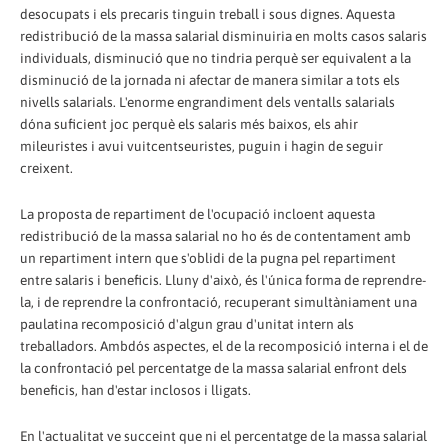
desocupats i els precaris tinguin treball i sous dignes. Aquesta
redistribució de la massa salarial disminuiria en molts casos salaris
individuals, disminució que no tindria perquè ser equivalent a la
disminució de la jornada ni afectar de manera similar a tots els
nivells salarials. L'enorme engrandiment dels ventalls salarials
dóna suficient joc perquè els salaris més baixos, els ahir
mileuristes i avui vuitcentseuristes, puguin i hagin de seguir
creixent.
La proposta de repartiment de l'ocupació incloent aquesta
redistribució de la massa salarial no ho és de contentament amb
un repartiment intern que s'oblidi de la pugna pel repartiment
entre salaris i beneficis. Lluny d'això, és l'única forma de reprendre-
la, i de reprendre la confrontació, recuperant simultàniament una
paulatina recomposició d'algun grau d'unitat intern als
treballadors. Ambdós aspectes, el de la recomposició interna i el de
la confrontació pel percentatge de la massa salarial enfront dels
beneficis, han d'estar inclosos i lligats.
En l'actualitat ve succeint que ni el percentatge de la massa salarial