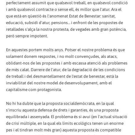
perfectament assumit que qualsevol treball, en qualsevol condició
i amb qualsevol contracte o sense ell, és millor que l'atur. Ara el
que està en qüestió és l'anomenat Estat de Benestar: sanitat,
educació, subsidi d'atur, pensions… i enfront de les propostes de
retallades s'alça la nostra protesta, de vegades amb gran potència,
però sempre impotent.
En aquestes portem molts anys. Potser el nostre problema és que
solament donem respostes, i no molt convençudes, als atacs,
oblidant-nos de les propostes i amb escassa atenció als problemes
de més calat. Darrere de l'atur, de la degradació de les condicions
de treball i del desmantellament de l'estat de benestar, està la
inviabilitat del nostre model de desenvolupament, amb el
capitalisme com protagonista.
No hi ha dubte que la proposta socialdemòcrata, en la qual
s'inscriu aquesta defensa de drets i garanties, és una proposta
equilibrada i assenyada. El problema és si avui (en l'actual situació
de crisi múltiple, en la qual els límits ecològics tenen un enorme
pes i el tindran molt més gran) aquesta proposta és compatible