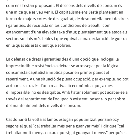
com ens l'estan proposant. El descens dels nivells de consum és
una mica que es veu venir. El capitalisme ens l'està plantejant en
forma de majors cotes de desigualtat, de desmantellament de drets
i garanties, de reculada en les condicions de treball i com
estancament d'una elevada taxa d'atur, plantejament que ataca als
sectors socials més febles i que equival a una declaració de guerra
en la qual els està dient que sobren.
La defensa de drets i garanties des d'una opció que inclogui la
imprescindible resistència a deixar-se arrossegar per la lògica
consumista capitalista implica posar en primer plànol el
repartiment. A una situació de plena ocupació, per exemple, no pot
arribar-se a través d'una reactivació econòmica que, a més
d'impossible, no és desitjable. Amb l'atur solament pot acabar-se a
través del repartiment de l'ocupació existent, posant-lo per sobre
del manteniment dels nivells de consum.
Cal donar-li la volta al famós eslògan popularitzat per Sarkozy
segons el qual “cal treballar més per a guanyar més” i dir que “cal
treballar molt menys encara que sigui guanyant menys” perquè els