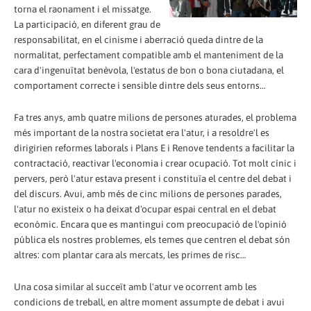
torna el raonament i el missatge.
La participació, en diferent grau de
responsabilitat, en el cinisme i aberració queda dintre de la
normalitat, perfectament compatible amb el manteniment de la
cara d'ingenuïtat benèvola, l'estatus de bon o bona ciutadana, el
comportament correcte i sensible dintre dels seus entorns…
Fa tres anys, amb quatre milions de persones aturades, el problema
més important de la nostra societat era l'atur, i a resoldre'l es
dirigirien reformes laborals i Plans E i Renove tendents a facilitar la
contractació, reactivar l'economia i crear ocupació. Tot molt cínic i
pervers, però l'atur estava present i constituïa el centre del debat i
del discurs. Avui, amb més de cinc milions de persones parades,
l'atur no existeix o ha deixat d'ocupar espai central en el debat
econòmic. Encara que es mantingui com preocupació de l'opinió
pública els nostres problemes, els temes que centren el debat són
altres: com plantar cara als mercats, les primes de risc…
Una cosa similar al succeït amb l'atur ve ocorrent amb les
condicions de treball, en altre moment assumpte de debat i avui