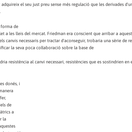
adquireix el seu just preu sense més regulació que les derivades d'un
.
ta forma de
et a les lleis del mercat. Friedman era conscient que arribar a aquest
els canvis necessaris per tractar d'aconseguir, trobaria una sèrie de r
ficar la seva poca col·laboració sobre la base de
ria resistència al canvi necessari, resistències que es sostindrien en 
es donés, i
 manera
fer,
els de
àtrics a
r la
'aquestes