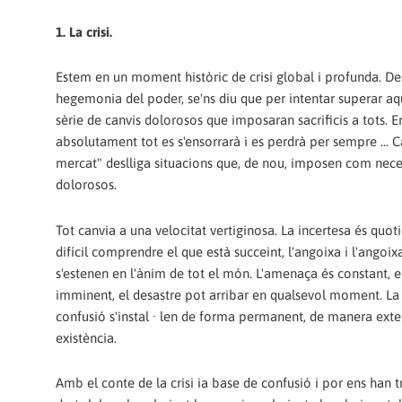
1. La crisi.
Estem en un moment històric de crisi global i profunda. De
hegemonia del poder, se'ns diu que per intentar superar aque
sèrie de canvis dolorosos que imposaran sacrificis a tots. En c
absolutament tot es s'ensorrarà i es perdrà per sempre ... 
mercat" deslliga situacions que, de nou, imposen com neces
dolorosos.
Tot canvia a una velocitat vertiginosa. La incertesa és quoti
difícil comprendre el que està succeint, l'angoixa i l'angoix
s'estenen en l'ànim de tot el món. L'amenaça és constant, el
imminent, el desastre pot arribar en qualsevol moment. La 
confusió s'instal · len de forma permanent, de manera extensa
existència.
Amb el conte de la crisi ia base de confusió i por ens han t