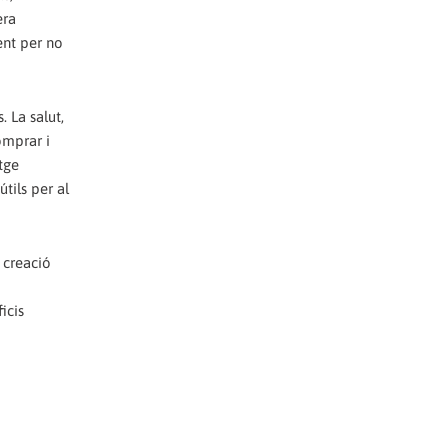
era
ent per no
. La salut,
comprar i
tge
útils per al
 creació
icis