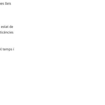
es lleis
 estat de
eticències
el temps i