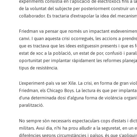
experiments consistia en l'aplicació de electroxocs fins a l
de la voluntat del subjecte per posteriorment construir un
col·laborador. Es tractaria d'extrapolar la idea del mecanisme
Friedman va pensar que només un impactant esdeveniment, u
canvi. I quan aquesta crisi ocorregués, les accions a prendr
que es tractava que les idees estiguessin presents i que es
estat de xoc a la població, un estat de por, confusió i paral
oportunitat per implantar ràpidament les reformes planeja
tipus de resistència.
L'experiment-país va ser Xile. La crisi, en forma de gran vio
Friedman, els Chicago Boys. La lectura és que per implant
d'una determinada dosi d'alguna forma de violència organitz
paralització.
No sempre són necessaris espectaculars cops d'estats i dic
militars. Avui dia, n'hi ha prou al·ludir a la seguretat, e
diferències segons circumstàncies i països, és que s'apliquin