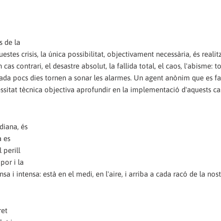
s de la
stes crisis, la única possibilitat, objectivament necessària, és realit
as contrari, el desastre absolut, la fallida total, el caos, l'abisme: to
Cada pocs dies tornen a sonar les alarmes. Un agent anònim que es fa 
sitat tècnica objectiva aprofundir en la implementació d'aquests ca
diana, és
a es
 perill
por i la
 i intensa: està en el medi, en l'aire, i arriba a cada racó de la nos
ret