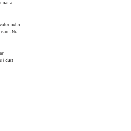
emnar a
 valor nul a
onsum. No
er
 i durs