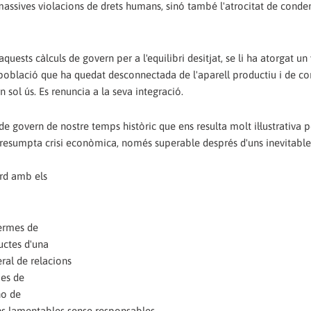
massives violacions de drets humans, sinó també l'atrocitat de cond
quests càlculs de govern per a l'equilibri desitjat, se li ha atorgat un
 població que ha quedat desconnectada de l'aparell productiu i de c
 sol ús. Es renuncia a la seva integració.
e govern de nostre temps històric que ens resulta molt il·lustrativa p
esumpta crisi econòmica, només superable després d'uns inevitables
ord amb els
termes de
ductes d'una
ral de relacions
mes de
no de
ns lamentables sense responsables.