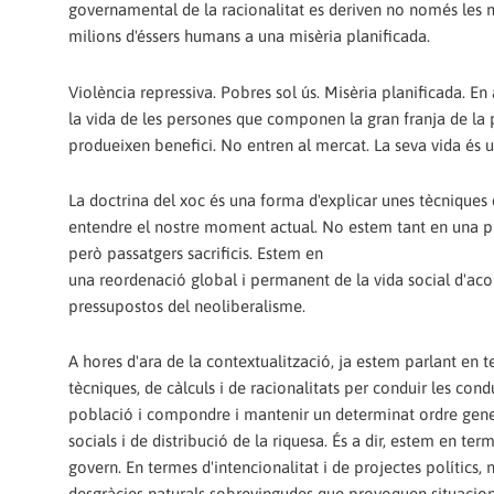
governamental de la racionalitat es deriven no només les 
milions d'éssers humans a una misèria planificada.
Violència repressiva. Pobres sol ús. Misèria planificada. En a
la vida de les persones que componen la gran franja de la
produeixen benefici. No entren al mercat. La seva vida és un
La doctrina del xoc és una forma d'explicar unes tècniques d
entendre el nostre moment actual. No estem tant en una pr
però passatgers sacrificis. Estem en
una reordenació global i permanent de la vida social d'ac
pressupostos del neoliberalisme.
A hores d'ara de la contextualització, ja estem parlant en 
tècniques, de càlculs i de racionalitats per conduir les con
població i compondre i mantenir un determinat ordre gene
socials i de distribució de la riquesa. És a dir, estem en ter
govern. En termes d'intencionalitat i de projectes polítics, 
desgràcies naturals sobrevingudes que provoquen situacio