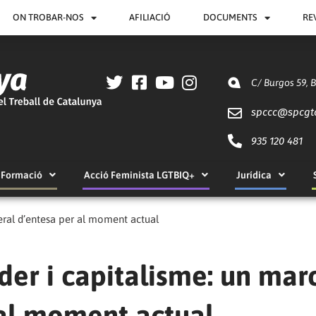
ON TROBAR-NOS
AFILIACIÓ
DOCUMENTS
RE
C/ Burgos 59, 
spccc@
spcgt
935 120 481
Formació
Acció Feminista LGTBIQ+
Jurídica
neral d’entesa per al moment actual
poder i capitalisme: un mar
 al moment actual