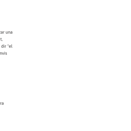
zar una
t,
dir "el
nvis
tra