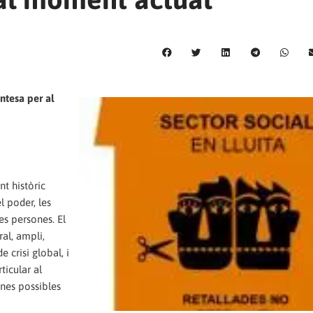
entesa per al
t històric
 poder, les
les persones. El
al, ampli,
 crisi global, i
ticular al
unes possibles