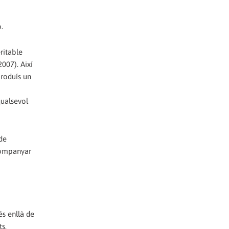
.
ritable
2007). Així
produís un
qualsevol
 de
acompanyar
és enllà de
ts,