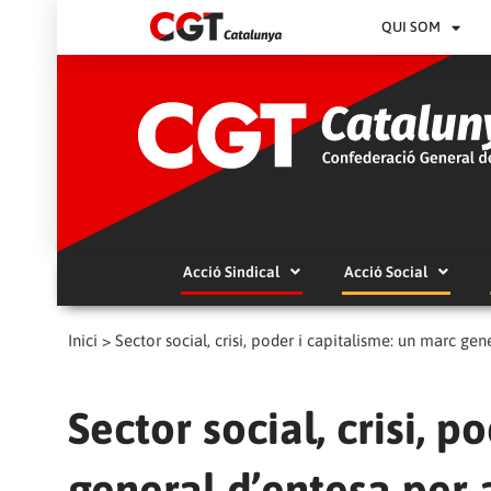
QUI SOM
Acció Sindical
Acció Social
Inici
>
Sector social, crisi, poder i capitalisme: un marc ge
Sector social, crisi, 
general d’entesa per