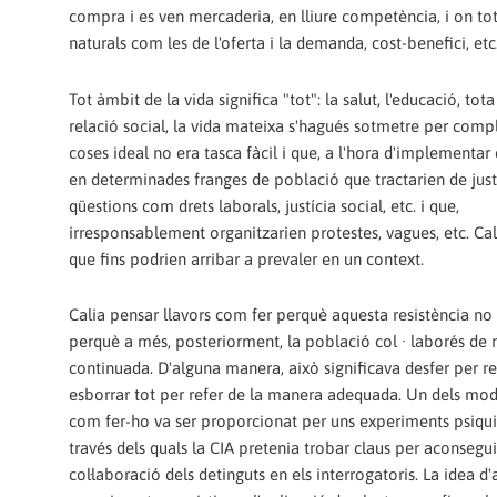
compra i es ven mercaderia, en lliure competència, i on tot 
naturals com les de l'oferta i la demanda, cost-benefici, etc
Tot àmbit de la vida significa "tot": la salut, l'educació, to
relació social, la vida mateixa s'hagués sotmetre per compl
coses ideal no era tasca fàcil i que, a l'hora d'implementar 
en determinades franges de població que tractarien de justi
qüestions com drets laborals, justícia social, etc. i que,
irresponsablement organitzarien protestes, vagues, etc. Cald
que fins podrien arribar a prevaler en un context.
Calia pensar llavors com fer perquè aquesta resistència no 
perquè a més, posteriorment, la població col · laborés de
continuada. D'alguna manera, això significava desfer per re
esborrar tot per refer de la manera adequada. Un dels mod
com fer-ho va ser proporcionat per uns experiments psiqui
través dels quals la CIA pretenia trobar claus per aconsegui
col·laboració dels detinguts en els interrogatoris. La idea d