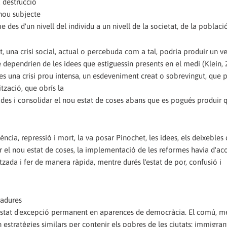
a destrucció
 nou subjecte
 des d'un nivell del individu a un nivell de la societat, de la població
na crisi social, actual o percebuda com a tal, podria produir un ve
e dependrien de les idees que estiguessin presents en el medi (Klein, 
 fes una crisi prou intensa, un esdeveniment creat o sobrevingut, que 
ització, que obrís la
des i consolidar el nou estat de coses abans que es pogués produir 
lència, repressió i mort, la va posar Pinochet, les idees, els deixebles
ar el nou estat de coses, la implementació de les reformes havia d'
ada i fer de manera ràpida, mentre durés l'estat de por, confusió i
tadures
n un estat d'excepció permanent en aparences de democràcia. El comú, m
 estratègies similars per contenir els pobres de les ciutats: immigran