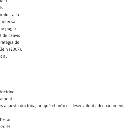
lat i
ls
roduir a la
 intensa i
que pugui
t de canvis
tratègia de
ein (2007),
t al
doctrina
nsament
ns aquesta doctrina, perquè el món es desenvolupi adequadament,
d'estar
 on es