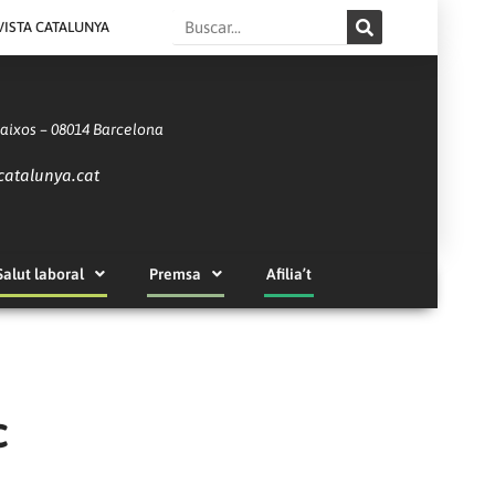
Search
VISTA CATALUNYA
Baixos – 08014 Barcelona
catalunya.cat
Salut laboral
Premsa
Afilia’t
c