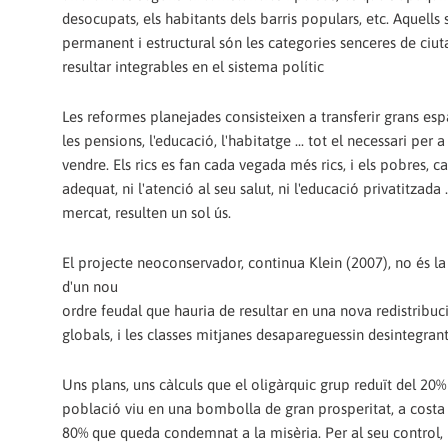
desocupats, els habitants dels barris populars, etc. Aquel
permanent i estructural són les categories senceres de ciu
resultar integrables en el sistema polític
Les reformes planejades consisteixen a transferir grans espai
les pensions, l'educació, l'habitatge ... tot el necessari per 
vendre. Els rics es fan cada vegada més rics, i els pobre
adequat, ni l'atenció al seu salut, ni l'educació privatitzada
mercat, resulten un sol ús.
El projecte neoconservador, continua Klein (2007), no és la
d'un nou
ordre feudal que hauria de resultar en una nova redistribuc
globals, i les classes mitjanes desapareguessin desintegran
Uns plans, uns càlculs que el oligàrquic grup reduït del 20%
població viu en una bombolla de gran prosperitat, a costa 
80% que queda condemnat a la misèria. Per al seu control, 