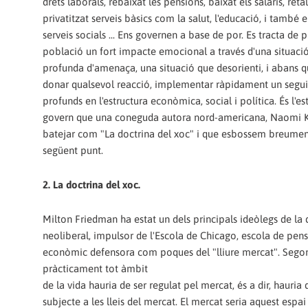
drets laborals, rebaixat les pensions, baixat els salaris, retal
privatitzat serveis bàsics com la salut, l'educació, i també e
serveis socials ... Ens governen a base de por. Es tracta de p
població un fort impacte emocional a través d'una situació
profunda d'amenaça, una situació que desorienti, i abans 
donar qualsevol reacció, implementar ràpidament un segui
profunds en l'estructura econòmica, social i política. És l'es
govern que una coneguda autora nord-americana, Naomi Kl
batejar com "La doctrina del xoc" i que esbossem breumen
següent punt.
2. La doctrina del xoc.
Milton Friedman ha estat un dels principals ideòlegs de la 
neoliberal, impulsor de l'Escola de Chicago, escola de pe
econòmic defensora com poques del "lliure mercat". Sego
pràcticament tot àmbit
de la vida hauria de ser regulat pel mercat, és a dir, hauria 
subjecte a les lleis del mercat. El mercat seria aquest espai