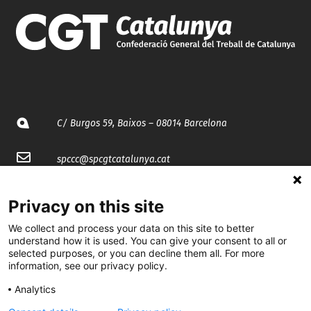
C/ Burgos 59, Baixos – 08014 Barcelona
spccc@
spcgtcatalunya.cat
935 120 481
Privacy on this site
We collect and process your data on this site to better
@CGTCatalunya
understand how it is used. You can give your consent to all or
selected purposes, or you can decline them all. For more
cgtcatalunya
information, see our privacy policy.
CGTCatalunya
Analytics