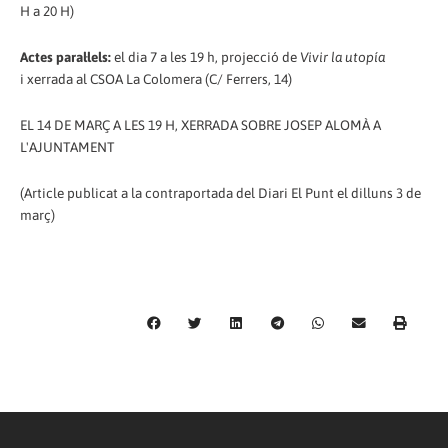
H a 20 H)
Actes paral·lels:
el dia 7 a les 19 h, projecció de
Vivir la utopía
i xerrada al CSOA La Colomera (C/ Ferrers, 14)
EL 14 DE MARÇ A LES 19 H, XERRADA SOBRE JOSEP ALOMÀ A
L'AJUNTAMENT
(Article publicat a la contraportada del Diari El Punt el dilluns 3 de
març)