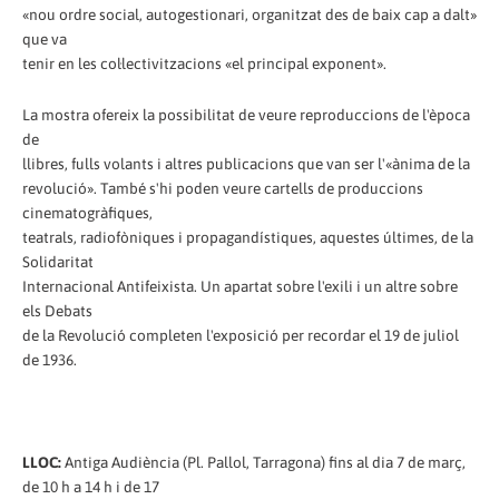
«nou ordre social, autogestionari, organitzat des de baix cap a dalt»
que va
tenir en les col·lectivitzacions «el principal exponent».
La mostra ofereix la possibilitat de veure reproduccions de l'època
de
llibres, fulls volants i altres publicacions que van ser l'«ànima de la
revolució». També s'hi poden veure cartells de produccions
cinematogràfiques,
teatrals, radiofòniques i propagandístiques, aquestes últimes, de la
Solidaritat
Internacional Antifeixista. Un apartat sobre l'exili i un altre sobre
els Debats
de la Revolució completen l'exposició per recordar el 19 de juliol
de 1936.
LLOC:
Antiga Audiència (Pl. Pallol, Tarragona) fins al dia 7 de març,
de 10 h a 14 h i de 17