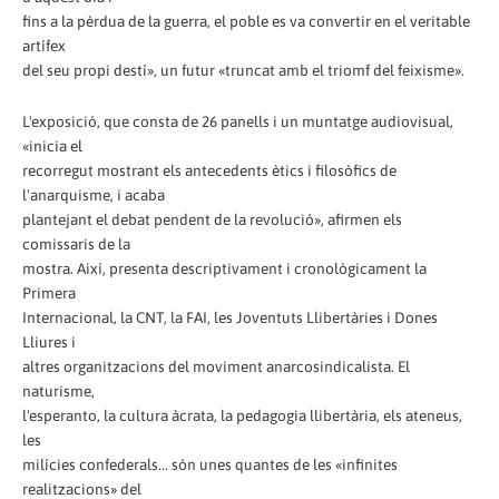
fins a la pèrdua de la guerra, el poble es va convertir en el veritable
artífex
del seu propi destí», un futur «truncat amb el triomf del feixisme».
L'exposició, que consta de 26 panells i un muntatge audiovisual,
«inicia el
recorregut mostrant els antecedents ètics i filosòfics de
l'anarquisme, i acaba
plantejant el debat pendent de la revolució», afirmen els
comissaris de la
mostra. Així, presenta descriptivament i cronològicament la
Primera
Internacional, la CNT, la FAI, les Joventuts Llibertàries i Dones
Lliures i
altres organitzacions del moviment anarcosindicalista. El
naturisme,
l'esperanto, la cultura àcrata, la pedagogia llibertària, els ateneus,
les
milícies confederals... són unes quantes de les «infinites
realitzacions» del