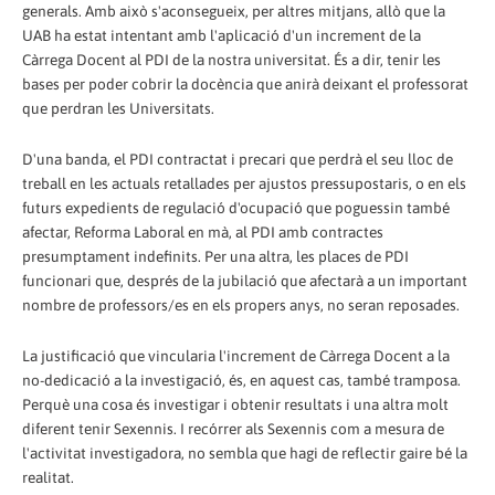
generals. Amb això s'aconsegueix, per altres mitjans, allò que la
UAB ha estat intentant amb l'aplicació d'un increment de la
Càrrega Docent al PDI de la nostra universitat. És a dir, tenir les
bases per poder cobrir la docència que anirà deixant el professorat
que perdran les Universitats.
D'una banda, el PDI contractat i precari que perdrà el seu lloc de
treball en les actuals retallades per ajustos pressupostaris, o en els
futurs expedients de regulació d'ocupació que poguessin també
afectar, Reforma Laboral en mà, al PDI amb contractes
presumptament indefinits. Per una altra, les places de PDI
funcionari que, després de la jubilació que afectarà a un important
nombre de professors/es en els propers anys, no seran reposades.
La justificació que vincularia l'increment de Càrrega Docent a la
no-dedicació a la investigació, és, en aquest cas, també tramposa.
Perquè una cosa és investigar i obtenir resultats i una altra molt
diferent tenir Sexennis. I recórrer als Sexennis com a mesura de
l'activitat investigadora, no sembla que hagi de reflectir gaire bé la
realitat.