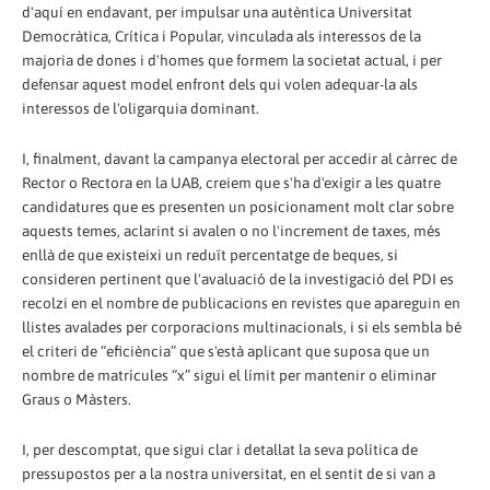
d'aquí en endavant, per impulsar una autèntica Universitat
Democràtica, Crítica i Popular, vinculada als interessos de la
majoria de dones i d'homes que formem la societat actual, i per
defensar aquest model enfront dels qui volen adequar-la als
interessos de l'oligarquia dominant.
I, finalment, davant la campanya electoral per accedir al càrrec de
Rector o Rectora en la UAB, creiem que s'ha d'exigir a les quatre
candidatures que es presenten un posicionament molt clar sobre
aquests temes, aclarint si avalen o no l'increment de taxes, més
enllà de que existeixi un reduït percentatge de beques, si
consideren pertinent que l'avaluació de la investigació del PDI es
recolzi en el nombre de publicacions en revistes que apareguin en
llistes avalades per corporacions multinacionals, i si els sembla bé
el criteri de “eficiència” que s'està aplicant que suposa que un
nombre de matrícules “x” sigui el límit per mantenir o eliminar
Graus o Màsters.
I, per descomptat, que sigui clar i detallat la seva política de
pressupostos per a la nostra universitat, en el sentit de si van a