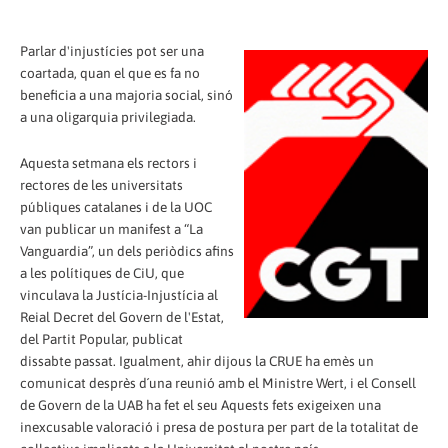
Parlar d'injustícies pot ser una
coartada, quan el que es fa no
beneficia a una majoria social, sinó
a una oligarquia privilegiada.
Aquesta setmana els rectors i
rectores de les universitats
públiques catalanes i de la UOC
van publicar un manifest a “La
Vanguardia”, un dels periòdics afins
a les polítiques de CiU, que
vinculava la Justícia-Injustícia al
Reial Decret del Govern de l'Estat,
del Partit Popular, publicat
dissabte passat. Igualment, ahir dijous la CRUE ha emès un
comunicat desprès d´una reunió amb el Ministre Wert, i el Consell
de Govern de la UAB ha fet el seu Aquests fets exigeixen una
inexcusable valoració i presa de postura per part de la totalitat de