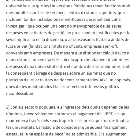
universitària, ja que les Universitats Públiques tenen funcions molt
més àmplies que les de ser mers centres d'estudis superiors, que
inclouen també instal·lacions científiques i personal dedicat a
investigar i que ocupen una part no menyspreable de les seves
despeses en activitats de gestió, no precisament justificables per la
seva implicació en la docència, o a transvasar activitat a àmbits de
lucre privat (fundacions, títols no oficials, empreses spin-off,
convenis amb empreses). De manera que el suposat càlcul del cost
d'uns estudis universitaris es calcula aproximadament dividint les
despeses d'una universitat entre el nombre dels seus alumnes, amb
la conseqüent càrrega de despesa sobre un alumnat que no
participa de les activitats no docents esmentades. Així, un cop més,
unes dades manipulades i falses serveixen interessos polítics
inconfessables.
2) Són els sectors populars, els ingressos dels quals depenen de les
nòmines, inexorablement sotmeses al pagament de l'IRPF, els qui
mantenen a través dels seus impostos els pressupostos destinats a
les universitats. La fal·làcia de considerar que aquest finançament
estatal és “una espècie de beca” no és admissible. Si s'augmenten