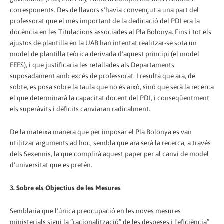
corresponents. Des de llavors s'havia convençut a una part del
professorat que el més important de la dedicació del PDI era la
docència en les Titulacions associades al Pla Bolonya. Fins i tot els
ajustos de plantilla en la UAB han intentat realitzar-se sota un
model de plantilla teòrica derivada d'aquest principi (el model
EEES), i que justificaria les retallades als Departaments
suposadament amb excés de professorat. I resulta que ara, de
sobte, es posa sobre la taula que no és això, sinó que serà la recerca
el que determinarà la capacitat docent del PDI, i conseqüentment
els superàvits i dèficits canviaran radicalment.
De la mateixa manera que per imposar el Pla Bolonya es van
utilitzar arguments ad hoc, sembla que ara serà la recerca, a través
dels Sexennis, la que complirà aquest paper per al canvi de model
d'universitat que es pretén.
3. Sobre els Objectius de les Mesures
Semblaria que l'única preocupació en les noves mesures
ministerials sigui la “racionalització” de les despeses i l'eficiència”