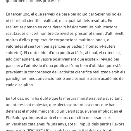
qui formen part dels processos.
En tercer lloc, el que serveix de base per adjudicar Sexennis no és
ni el treball científic realitzat, ni la qualitat dels resultats. En
realitat es prenen en consideració bàsicament les publicacions
realitzades en cert nombre de revistes, presumptament d'alt nivell,
moltes d'elles propietat de corporacions multinacionals, o
valorades al seu torn per agències privades (Thomson-Reuters
sobretot). El contenidor d'una publicació és, al final, el criteri. I si,
addicionalment, es valora positivament que existeixi revisió per
pars per a l'admissió d'una publicació, no hem d'oblidar que està
prevalent la concordança de l'activitat científica realitzada amb els
paradigmes més convencionals o amb el mainstream acadèmic de
cada disciplina.
En tot cas, no hi ha dubte que la mesura ministerial està suscitant
un interessant malestar, que afecta sobretot a sectors que han
defensat el model mercantil d'universitat que venia implicat en el
Pla Bolonya, imposat amb el recurs coercitiu necessari a les
universitats catalanes, fa uns anys, sota l'impuls dels partits llavors
governants (PSC, ERC i IC), i amb la complicitat dels rectorats