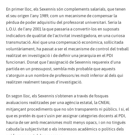
En primer lloc, els Sexennis són complements salarials, que tenen
el seu origen l'any 1989, com un mecanisme de compensar la
pèrdua de poder adquisitiu del professorat universitari. Seria la
L.O.U. de l'any 2001 la que passaria a convertir-los en suposats
indicadors de qualitat de l'activitat investigadora, en una curiosa
transmutació. Així que una compensació econòmica, sol·licitada
voluntàriament, ha passat a ser el mecanisme de control del treball
realitzat en investigació i de definir una jerarquia en el PDI
funcionari. Donat que l'assignació de Sexennis requereix d'una
partida en un pressupost, sembla més probable que aquests
s'atorguin a un nombre de professors/es molt inferior al dels qui
realitzen realment tasques d'investigació.
En segon lloc, els Sexennis s'obtenen a través de fosques
avaluacions realitzades per una agència estatal, la CNEAI,
mitjançant procediments que no són transparents ni públics. I si, el
que es pretén és que s'usin per assignar categories docents al PDI,
hauria de ser amb mecanismes molt menys opacs, i on no tingués
cabuda la subjectivitat o els interessos acadèmics o polítics dels