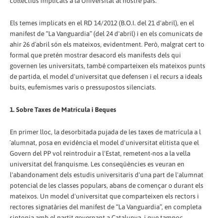
col·lectius implicats a la Universitat al nostre país.
Els temes implicats en el RD 14/2012 (B.O.I. del 21 d'abril), en el
manifest de “La Vanguardia” (del 24 d'abril) i en els comunicats de
ahir 26 d´abril són els mateixos, evidentment. Però, malgrat cert to
formal que pretén mostrar desacord els manifests dels qui
governen les universitats, també comparteixen els mateixos punts
de partida, el model d'universitat que defensen i el recurs a ideals
buits, eufemismes varis o pressupostos silenciats.
1. Sobre Taxes de Matrícula i Beques
En primer lloc, la desorbitada pujada de les taxes de matrícula a l
´alumnat, posa en evidència el model d'universitat elitista que el
Govern del PP vol reintroduir a l'Estat, remetent-nos a la vella
universitat del franquisme. Les conseqüències es veuran en
l'abandonament dels estudis universitaris d'una part de l'alumnat
potencial de les classes populars, abans de començar o durant els
mateixos. Un model d'universitat que comparteixen els rectors i
rectores signatàries del manifest de “La Vanguardia”, en completa
sintonia amb el partit governant a Catalunya, i que tampoc