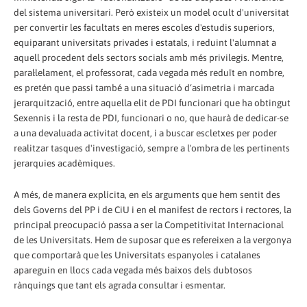
del sistema universitari. Però existeix un model ocult d'universitat
per convertir les facultats en meres escoles d'estudis superiors,
equiparant universitats privades i estatals, i reduint l'alumnat a
aquell procedent dels sectors socials amb més privilegis. Mentre,
paral·lelament, el professorat, cada vegada més reduït en nombre,
es pretén que passi també a una situació d‘asimetria i marcada
jerarquització, entre aquella elit de PDI funcionari que ha obtingut
Sexennis i la resta de PDI, funcionari o no, que haurà de dedicar-se
a una devaluada activitat docent, i a buscar escletxes per poder
realitzar tasques d'investigació, sempre a l'ombra de les pertinents
jerarquies acadèmiques.
A més, de manera explícita, en els arguments que hem sentit des
dels Governs del PP i de CiU i en el manifest de rectors i rectores, la
principal preocupació passa a ser la Competitivitat Internacional
de les Universitats. Hem de suposar que es refereixen a la vergonya
que comportarà que les Universitats espanyoles i catalanes
apareguin en llocs cada vegada més baixos dels dubtosos
rànquings que tant els agrada consultar i esmentar.