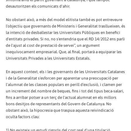
desautoritzen els comunicats d'ahir.
No obstant això, a més del model elitista també es pot entreveure
l'objectiu que governants de Ministeris i Generalitat trasllueixen, és
la intenció de desballestar les Universitats Públiques en benefici
d'entitats privades. Si no, no s'entendria que el RD 14/2012 ens parli
de l'ajust al cost de prestació de servei”, un argument
inequívocament empresarial. Que, al final, portarà a equiparar les
Universitats Privades a les Universitats Estatals.
En aquest context, els i les governants de les Universitats Catalanes
i de la Generalitat s'esforcen per aparentar una preocupació per
l'alumnat de les classes populars en perill d'exclusió, i clamen per
un increment del nombre de beques, fins i tot del tipus beca-salari,
fins a arribar potser a un terç de l'actual alumnat en els millors
bons desitjos de representants del Govern de Catalunya. No
obstant això, la hipocresia que traspua aquesta reivindicació
oculta factors clau:
1) No existeix un estudi rigorós del cost real d'una titulació