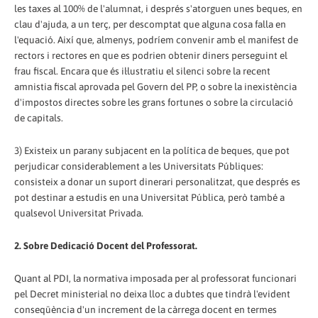
les taxes al 100% de l'alumnat, i després s'atorguen unes beques, en
clau d'ajuda, a un terç, per descomptat que alguna cosa falla en
l'equació. Així que, almenys, podríem convenir amb el manifest de
rectors i rectores en que es podrien obtenir diners perseguint el
frau fiscal. Encara que és il·lustratiu el silenci sobre la recent
amnistia fiscal aprovada pel Govern del PP, o sobre la inexistència
d'impostos directes sobre les grans fortunes o sobre la circulació
de capitals.
3) Existeix un parany subjacent en la política de beques, que pot
perjudicar considerablement a les Universitats Públiques:
consisteix a donar un suport dinerari personalitzat, que després es
pot destinar a estudis en una Universitat Pública, però també a
qualsevol Universitat Privada.
2. Sobre Dedicació Docent del Professorat.
Quant al PDI, la normativa imposada per al professorat funcionari
pel Decret ministerial no deixa lloc a dubtes que tindrà l'evident
conseqüència d'un increment de la càrrega docent en termes