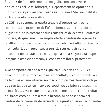
En zones de fort creixement demogràfic com són diverses
poblacions del Baix Llobregat, el Departament ha optat en els
últims cursos per crear centres de secundària 12-16 i no instituts
amb major oferta formativa.
La CGT ja va denunciar que la creació d’aquests centres no
representa un increment de l’oferta formativa en condicions
d’igualtat sinó la creació de dues categories de centres. Centres de
primera, els que tenen una àmplia oferta, i centres de segona. Les
famílies que volen que els seus fills segueixin estudiant opten per
matricular-los on pugui cursar tots els seus estudis sense
necessitat de canviar de centre, ja que així s’assegura una major
integració amb els companys i conèixer millor al professorat.
Això comporta, en poc temps, que en els centres de 12-16 es
concentrin els alumnes amb més dificultats, els que procedeixen
de famílies en una situació socioeconòmica més desafavorida ja
que són les que tenen menys perspectives de futur pels seus fills i
la matrícula viva, el que porta a un increment de la conflictivitat i
del fracàs escolar. Com a més, a la zona, hi ha adscripció del
centres de primària als de secundària, aquesta diferenciació també