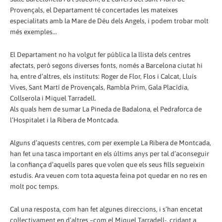
Provençals, el Departament té concertades les mateixes
especialitats amb la Mare de Déu dels Angels, i podem trobar molt
més exemples...
El Departament no ha volgut fer pública la llista dels centres
afectats, però segons diverses fonts, només a Barcelona ciutat hi
ha, entre d’altres, els instituts: Roger de Flor, Flos i Calcat, Lluís
Vives, Sant Martí de Provençals, Rambla Prim, Gala Placídia,
Collserola i Miquel Tarradell.
Als quals hem de sumar La Pineda de Badalona, el Pedraforca de
l’Hospitalet i la Ribera de Montcada.
Alguns d’aquests centres, com per exemple La Ribera de Montcada,
han fet una tasca important en els últims anys per tal d’aconseguir
la confiança d’aquells pares que volen que els seus fills segueixin
estudis. Ara veuen com tota aquesta feina pot quedar en no res en
molt poc temps.
Cal una resposta, com han fet algunes direccions, i s’han encetat
col·lectivament en d’altres –com el Miquel Tarradell-, cridant a