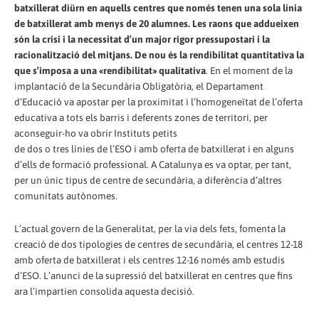
batxillerat diürn en aquells centres que només tenen una sola línia
de batxillerat amb menys de 20 alumnes. Les raons que addueixen
són la crisi i la necessitat d’un major rigor pressupostari i la
racionalització del mitjans. De nou és la rendibilitat quantitativa la
que s’imposa a una «rendibilitat» qualitativa
. En el moment de la
implantació de la Secundària Obligatòria, el Departament
d’Educació va apostar per la proximitat i l’homogeneïtat de l’oferta
educativa a tots els barris i deferents zones de territori, per
aconseguir-ho va obrir Instituts petits
de dos o tres línies de l’ESO i amb oferta de batxillerat i en alguns
d’ells de formació professional. A Catalunya es va optar, per tant,
per un únic tipus de centre de secundària, a diferència d’altres
comunitats autònomes.
L’actual govern de la Generalitat, per la via dels fets, fomenta la
creació de dos tipologies de centres de secundària, el centres 12-18
amb oferta de batxillerat i els centres 12-16 només amb estudis
d’ESO. L’anunci de la supressió del batxillerat en centres que fins
ara l’impartien consolida aquesta decisió.