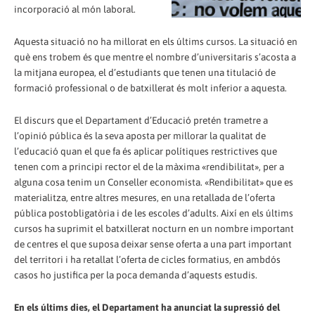
incorporació al món laboral.
Aquesta situació no ha millorat en els últims cursos. La situació en
què ens trobem és que mentre el nombre d’universitaris s’acosta a
la mitjana europea, el d’estudiants que tenen una titulació de
formació professional o de batxillerat és molt inferior a aquesta.
El discurs que el Departament d’Educació pretén trametre a
l’opinió pública és la seva aposta per millorar la qualitat de
l’educació quan el que fa és aplicar polítiques restrictives que
tenen com a principi rector el de la màxima «rendibilitat», per a
alguna cosa tenim un Conseller economista. «Rendibilitat» que es
materialitza, entre altres mesures, en una retallada de l’oferta
pública postobligatòria i de les escoles d’adults. Així en els últims
cursos ha suprimit el batxillerat nocturn en un nombre important
de centres el que suposa deixar sense oferta a una part important
del territori i ha retallat l’oferta de cicles formatius, en ambdós
casos ho justifica per la poca demanda d’aquests estudis.
En els últims dies, el Departament ha anunciat la supressió del