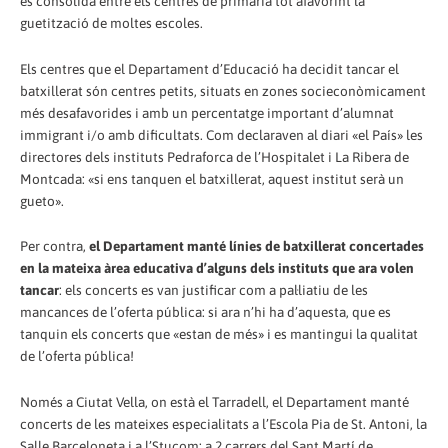
es consolida entre els centres de primària tot afavorint la
guetització de moltes escoles.
Els centres que el Departament d’Educació ha decidit tancar el
batxillerat són centres petits, situats en zones socieconòmicament
més desafavorides i amb un percentatge important d’alumnat
immigrant i/o amb dificultats. Com declaraven al diari «el País» les
directores dels instituts Pedraforca de l’Hospitalet i La Ribera de
Montcada: «si ens tanquen el batxillerat, aquest institut serà un
gueto».
Per contra,
el Departament manté línies de batxillerat concertades
en la mateixa àrea educativa d’alguns dels instituts que ara volen
tancar
: els concerts es van justificar com a pal·liatiu de les
mancances de l’oferta pública: si ara n’hi ha d’aquesta, que es
tanquin els concerts que «estan de més» i es mantingui la qualitat
de l’oferta pública!
Només a Ciutat Vella, on està el Tarradell, el Departament manté
concerts de les mateixes especialitats a l’Escola Pia de St. Antoni, la
Salle Barceloneta i a l’Stucom; a 2 carrers del Sant Martí de