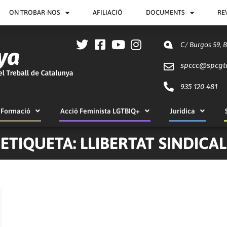
ON TROBAR-NOS
AFILIACIÓ
DOCUMENTS
RE
C/ Burgos 59, 
spccc@
spcgt
935 120 481
Formació
Acció Feminista LGTBIQ+
Jurídica
ETIQUETA: LLIBERTAT SINDICAL