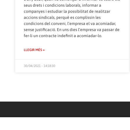
seus drets i condicions laborals, informar a
companyes i estudiar la possibilitat de realitzar
accions sindicals, perquè es complissin les
condicions del conveni, l’empresa el va acomiadar,
sense justificació. En uns dies l’empresa va passar de
fer-li un contracte indefinit a acomiadar-lo.
LLEGIR MÉS »
30/04/2021 - 14:18:30