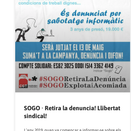
SOGO · Retira la denuncia! Llibertat
sindical!
L’any 2019, quan va començar a informar-se sobre els