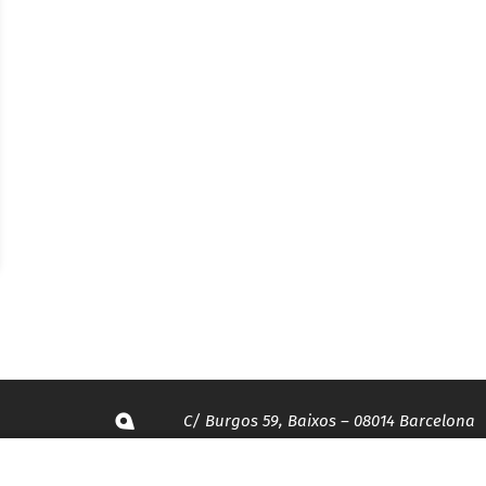
C/ Burgos 59, Baixos – 08014 Barcelona
spccc@
spcgtcatalunya.cat