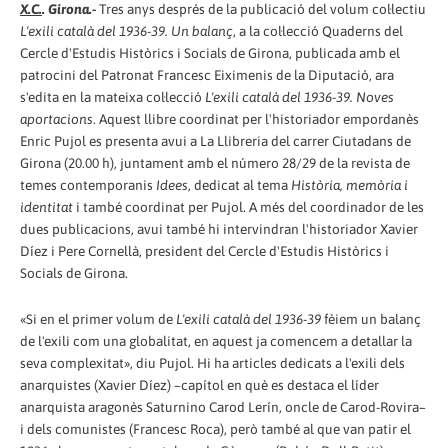
X.C.
. Girona.-
Tres anys després de la publicació del volum col·lectiu
L'exili català del 1936-39. Un balanç
, a la col·lecció Quaderns del
Cercle d'Estudis Històrics i Socials de Girona, publicada amb el
patrocini del Patronat Francesc Eiximenis de la Diputació, ara
s'edita en la mateixa col·lecció
L'exili català del 1936-39. Noves
aportacions
. Aquest llibre coordinat per l'historiador empordanès
Enric Pujol es presenta avui a La Llibreria del carrer Ciutadans de
Girona (20.00 h), juntament amb el número 28/29 de la revista de
temes contemporanis
Idees
, dedicat al tema
Història, memòria i
identitat
i també coordinat per Pujol. A més del coordinador de les
dues publicacions, avui també hi intervindran l'historiador Xavier
Díez i Pere Cornellà, president del Cercle d'Estudis Històrics i
Socials de Girona.
«Si en el primer volum de
L'exili català del 1936-39
fèiem un balanç
de l'exili com una globalitat, en aquest ja comencem a detallar la
seva complexitat», diu Pujol. Hi ha articles dedicats a l'exili dels
anarquistes (Xavier Díez) –capítol en què es destaca el líder
anarquista aragonès Saturnino Carod Lerín, oncle de Carod-Rovira–
i dels comunistes (Francesc Roca), però també al que van patir el