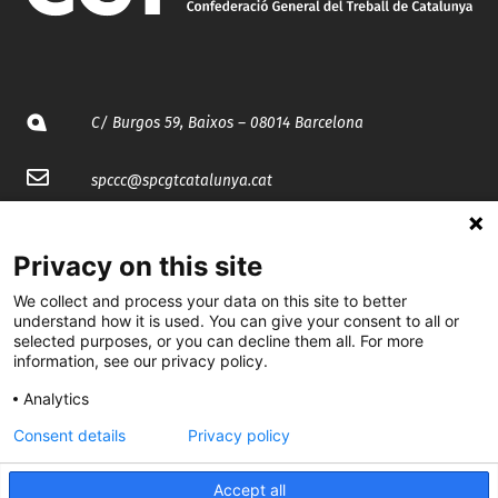
C/ Burgos 59, Baixos – 08014 Barcelona
spccc@
spcgtcatalunya.cat
935 120 481
Privacy on this site
@CGTCatalunya
We collect and process your data on this site to better
understand how it is used. You can give your consent to all or
selected purposes, or you can decline them all. For more
cgtcatalunya
information, see our privacy policy.
CGTCatalunya
Analytics
cgtcatalunya
Consent details
Privacy policy
Accept all