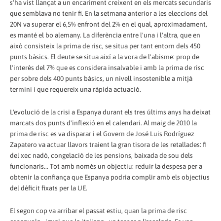
s'ha vist llançat a un encariment creixent en els mercats secundaris
que semblava no tenir fi. En la setmana anterior a les eleccions del
20N va superar el 6,5% enfront del 2% en el qual, aproximadament,
es manté el bo alemany. La diferència entre l'una i l'altra, que en
això consisteix la prima de risc, se situa per tant entorn dels 450
punts bàsics. El deute se situa així a la vora de l'abisme: prop de
l'interès del 7% que es considera insalvable i amb la prima de risc
per sobre dels 400 punts bàsics, un nivell insostenible a mitjà
termini i que requereix una ràpida actuació.
L'evolució de la crisi a Espanya durant els tres últims anys ha deixat
marcats dos punts d'inflexió en el calendari. Al maig de 2010 la
prima de risc es va disparar i el Govern de José Luis Rodríguez
Zapatero va actuar llavors traient la gran tisora de les retallades: fi
del xec nadó, congelació de les pensions, baixada de sou dels
funcionaris... Tot amb només un objectiu: reduir la despesa per a
obtenir la confiança que Espanya podria complir amb els objectius
del dèficit fixats per la UE.
El segon cop va arribar el passat estiu, quan la prima de risc