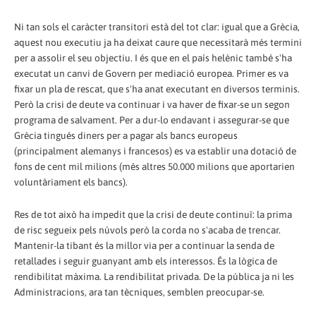
Ni tan sols el caràcter transitori està del tot clar: igual que a Grècia,
aquest nou executiu ja ha deixat caure que necessitarà més termini
per a assolir el seu objectiu. I és que en el país helènic també s'ha
executat un canvi de Govern per mediació europea. Primer es va
fixar un pla de rescat, que s'ha anat executant en diversos terminis.
Però la crisi de deute va continuar i va haver de fixar-se un segon
programa de salvament. Per a dur-lo endavant i assegurar-se que
Grècia tingués diners per a pagar als bancs europeus
(principalment alemanys i francesos) es va establir una dotació de
fons de cent mil milions (més altres 50.000 milions que aportarien
voluntàriament els bancs).
Res de tot això ha impedit que la crisi de deute continuï: la prima
de risc segueix pels núvols però la corda no s'acaba de trencar.
Mantenir-la tibant és la millor via per a continuar la senda de
retallades i seguir guanyant amb els interessos. És la lògica de
rendibilitat màxima. La rendibilitat privada. De la pública ja ni les
Administracions, ara tan tècniques, semblen preocupar-se.