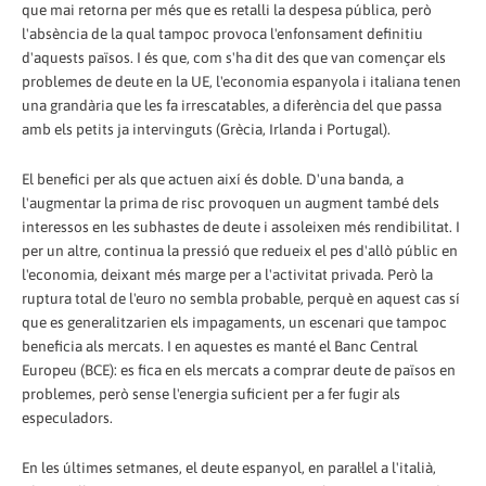
que mai retorna per més que es retalli la despesa pública, però
l'absència de la qual tampoc provoca l'enfonsament definitiu
d'aquests països. I és que, com s'ha dit des que van començar els
problemes de deute en la UE, l'economia espanyola i italiana tenen
una grandària que les fa irrescatables, a diferència del que passa
amb els petits ja intervinguts (Grècia, Irlanda i Portugal).
El benefici per als que actuen així és doble. D'una banda, a
l'augmentar la prima de risc provoquen un augment també dels
interessos en les subhastes de deute i assoleixen més rendibilitat. I
per un altre, continua la pressió que redueix el pes d'allò públic en
l'economia, deixant més marge per a l'activitat privada. Però la
ruptura total de l'euro no sembla probable, perquè en aquest cas sí
que es generalitzarien els impagaments, un escenari que tampoc
beneficia als mercats. I en aquestes es manté el Banc Central
Europeu (BCE): es fica en els mercats a comprar deute de països en
problemes, però sense l'energia suficient per a fer fugir als
especuladors.
En les últimes setmanes, el deute espanyol, en paral·lel a l'italià,