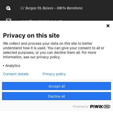
C/ Burgos 59, Baixos – 08014 Barcelona
spccc@
spcgtcatalunya.cat
935 120 481
Privacy on this site
We collect and process your data on this site to better
understand how it is used. You can give your consent to all or
@CGTCatalunya
selected purposes, or you can decline them all. For more
information, see our privacy policy.
cgtcatalunya
Analytics
CGTCatalunya
Consent details
Privacy policy
cgtcatalunya
Accept all
Decline all
Desenvolupat per
Powered by