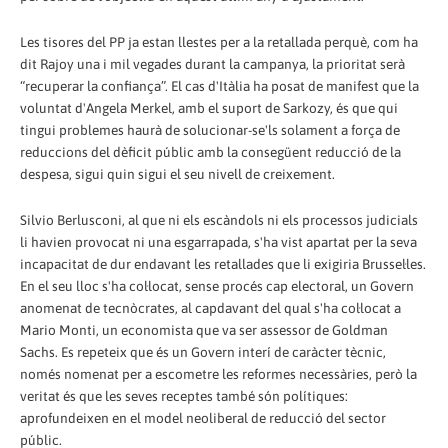
Les tisores del PP ja estan llestes per a la retallada perquè, com ha
dit Rajoy una i mil vegades durant la campanya, la prioritat serà
“recuperar la confiança”. El cas d'Itàlia ha posat de manifest que la
voluntat d'Angela Merkel, amb el suport de Sarkozy, és que qui
tingui problemes haurà de solucionar-se'ls solament a força de
reduccions del dèficit públic amb la consegüent reducció de la
despesa, sigui quin sigui el seu nivell de creixement.
Silvio Berlusconi, al que ni els escàndols ni els processos judicials
li havien provocat ni una esgarrapada, s'ha vist apartat per la seva
incapacitat de dur endavant les retallades que li exigiria Brussel·les.
En el seu lloc s'ha col·locat, sense procés cap electoral, un Govern
anomenat de tecnòcrates, al capdavant del qual s'ha col·locat a
Mario Monti, un economista que va ser assessor de Goldman
Sachs. Es repeteix que és un Govern interí de caràcter tècnic,
només nomenat per a escometre les reformes necessàries, però la
veritat és que les seves receptes també són polítiques:
aprofundeixen en el model neoliberal de reducció del sector
públic.