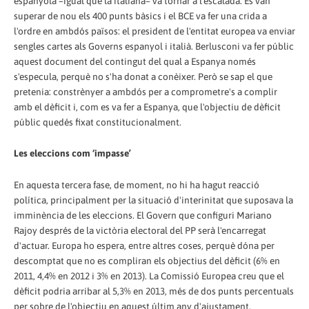
espanyola –igual que la italiana– va tornar a l'escalada. Es van
superar de nou els 400 punts bàsics i el BCE va fer una crida a
l'ordre en ambdós països: el president de l'entitat europea va enviar
sengles cartes als Governs espanyol i italià. Berlusconi va fer públic
aquest document del contingut del qual a Espanya només
s'especula, perquè no s'ha donat a conèixer. Però se sap el que
pretenia: constrènyer a ambdós per a comprometre's a complir
amb el dèficit i, com es va fer a Espanya, que l'objectiu de dèficit
públic quedés fixat constitucionalment.
Les eleccions com ‘impasse’
En aquesta tercera fase, de moment, no hi ha hagut reacció
política, principalment per la situació d'interinitat que suposava la
imminència de les eleccions. El Govern que configuri Mariano
Rajoy després de la victòria electoral del PP serà l'encarregat
d'actuar. Europa ho espera, entre altres coses, perquè dóna per
descomptat que no es compliran els objectius del dèficit (6% en
2011, 4,4% en 2012 i 3% en 2013). La Comissió Europea creu que el
dèficit podria arribar al 5,3% en 2013, més de dos punts percentuals
per sobre de l'objectiu en aquest últim any d'ajustament.