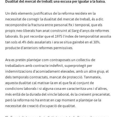
Dualitat del mercat de treball: una excusa per igualar a la baixa.
Un dels elements justificatius de la reforma resideix en la
necessitat de corregir la dualitat del mercat de treball, és a dir,
recompondre la fractura entre personal fix i temporal, que els
propis neo-liberals han anat construint al llarg d'anys de reformes
laborals. Es pot recordar que el 1975 l'índex de temporalitat assolia
tan sols el 4% dels assalariats i ara se situa gairebé en el 30%,
producte d'anteriors reformes permissives.
Ara es pretén plantejar com contraposats un col·lectiu de
treballadors amb contracte indefinit, superprotegit per
indemnitzacions d'acomiadament elevades, amb un altre grup, el
dels temporals contractats, mancat de protecció. Tanmateix,
aquesta dualitat cal matisar-la en el que fa al conjunt de
condicions laborals i si alguna cosa en caracteritza uns i d'altres,
més enllà de la durada del vincle laboral, és la creixent precarietat,
però la reforma no ha entrat en cap moment a plantejar-se la
necessitat de creació d'ocupació de qualitat.