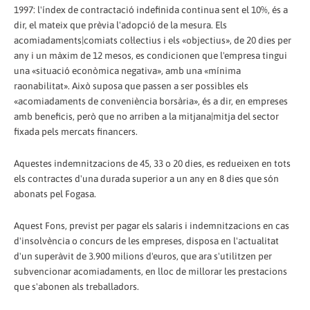
1997: l'índex de contractació indefinida continua sent el 10%, és a
dir, el mateix que prèvia l'adopció de la mesura. Els
acomiadaments|comiats col·lectius i els «objectius», de 20 dies per
any i un màxim de 12 mesos, es condicionen que l'empresa tingui
una «situació econòmica negativa», amb una «mínima
raonabilitat». Això suposa que passen a ser possibles els
«acomiadaments de conveniència borsària», és a dir, en empreses
amb beneficis, però que no arriben a la mitjana|mitja del sector
fixada pels mercats financers.
Aquestes indemnitzacions de 45, 33 o 20 dies, es redueixen en tots
els contractes d'una durada superior a un any en 8 dies que són
abonats pel Fogasa.
Aquest Fons, previst per pagar els salaris i indemnitzacions en cas
d'insolvència o concurs de les empreses, disposa en l'actualitat
d'un superàvit de 3.900 milions d'euros, que ara s'utilitzen per
subvencionar acomiadaments, en lloc de millorar les prestacions
que s'abonen als treballadors.