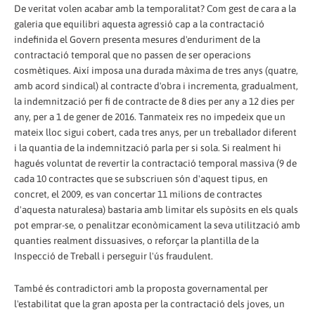
De veritat volen acabar amb la temporalitat? Com gest de cara a la
galeria que equilibri aquesta agressió cap a la contractació
indefinida el Govern presenta mesures d'enduriment de la
contractació temporal que no passen de ser operacions
cosmètiques. Així imposa una durada màxima de tres anys (quatre,
amb acord sindical) al contracte d'obra i incrementa, gradualment,
la indemnització per fi de contracte de 8 dies per any a 12 dies per
any, per a 1 de gener de 2016. Tanmateix res no impedeix que un
mateix lloc sigui cobert, cada tres anys, per un treballador diferent
i la quantia de la indemnització parla per si sola. Si realment hi
hagués voluntat de revertir la contractació temporal massiva (9 de
cada 10 contractes que se subscriuen són d'aquest tipus, en
concret, el 2009, es van concertar 11 milions de contractes
d'aquesta naturalesa) bastaria amb limitar els supòsits en els quals
pot emprar-se, o penalitzar econòmicament la seva utilització amb
quanties realment dissuasives, o reforçar la plantilla de la
Inspecció de Treball i perseguir l'ús fraudulent.
També és contradictori amb la proposta governamental per
l'estabilitat que la gran aposta per la contractació dels joves, un