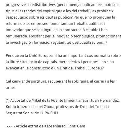
progressives i redistributives (per començar aplicant els mateixos
tipus a les rendes del capital que a les del treball), es prohibeix
l'especulació sobre els deutes públics? Per què no promouen la
reforma de les empreses: fomentant un treball qualificat i
innovador que se sostingui en la contractació estable i ben
remunerada, apostant per la innovació tecnològica, promocionant
la investigació i formació, regulant les deslocalitzacions...?
Per què en la Unió Europea hi ha un important cos normatiu sobre
la lliure circulació de capitals, mercaderies i persones i no s'ha
avançat en la construcció d'un Dret del Treball Europeu?
Cal canviar de partitura, recuperant la sobirania, al carrer i a les
urnes.
(*) Al costat de Mikel de la Fuente firmen l'anàlisi Juan Hernández,
Koldo Irurzun i Isabel Otxoa, professors de Dret del Treball i
Seguretat Social de l'UPV-EHU
>>>> Article extret de Kaosenlared. Font: Gara