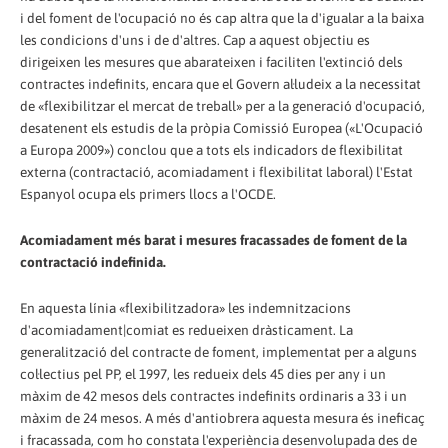
i del foment de l'ocupació no és cap altra que la d'igualar a la baixa
les condicions d'uns i de d'altres. Cap a aquest objectiu es
dirigeixen les mesures que abarateixen i faciliten l'extinció dels
contractes indefinits, encara que el Govern al·ludeix a la necessitat
de «flexibilitzar el mercat de treball» per a la generació d'ocupació,
desatenent els estudis de la pròpia Comissió Europea («L'Ocupació
a Europa 2009») conclou que a tots els indicadors de flexibilitat
externa (contractació, acomiadament i flexibilitat laboral) l'Estat
Espanyol ocupa els primers llocs a l'OCDE.
Acomiadament més barat i mesures fracassades de foment de la
contractació indefinida.
En aquesta línia «flexibilitzadora» les indemnitzacions
d'acomiadament|comiat es redueixen dràsticament. La
generalització del contracte de foment, implementat per a alguns
col·lectius pel PP, el 1997, les redueix dels 45 dies per any i un
màxim de 42 mesos dels contractes indefinits ordinaris a 33 i un
màxim de 24 mesos. A més d'antiobrera aquesta mesura és ineficaç
i fracassada, com ho constata l'experiència desenvolupada des de