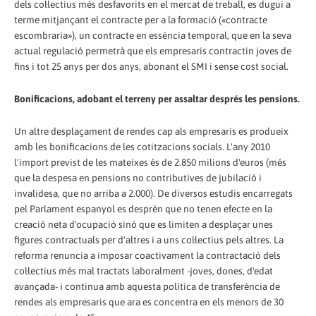
dels col·lectius més desfavorits en el mercat de treball, es dugui a
terme mitjançant el contracte per a la formació («contracte
escombraria»), un contracte en essència temporal, que en la seva
actual regulació permetrà que els empresaris contractin joves de
fins i tot 25 anys per dos anys, abonant el SMI i sense cost social.
Bonificacions, adobant el terreny per assaltar després les pensions.
Un altre desplaçament de rendes cap als empresaris es produeix
amb les bonificacions de les cotitzacions socials. L'any 2010
l'import previst de les mateixes és de 2.850 milions d'euros (més
que la despesa en pensions no contributives de jubilació i
invalidesa, que no arriba a 2.000). De diversos estudis encarregats
pel Parlament espanyol es desprèn que no tenen efecte en la
creació neta d'ocupació sinó que es limiten a desplaçar unes
figures contractuals per d'altres i a uns col·lectius pels altres. La
reforma renuncia a imposar coactivament la contractació dels
col·lectius més mal tractats laboralment -joves, dones, d'edat
avançada- i continua amb aquesta política de transferència de
rendes als empresaris que ara es concentra en els menors de 30