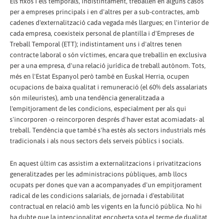
Els fixos i els temporals, indistintament, treballen en alguns casos
per a empreses principals i en d'altres per a sub-contractes, amb
cadenes d'externalització cada vegada més llargues; en l'interior de
cada empresa, coexisteix personal de plantilla i d'Empreses de
Treball Temporal (ETT); indistintament uns i d'altres tenen
contracte laboral o són víctimes, encara que treballin en exclusiva
per a una empresa, d'una relació jurídica de treball autònom. Tots,
més en l'Estat Espanyol però també en Euskal Herria, ocupen
ocupacions de baixa qualitat i remuneració (el 60% dels assalariats
són mileuristes), amb una tendència generalitzada a
l'empitjorament de les condicions, especialment per als qui
s'incorporen -o reincorporen després d'haver estat acomiadats- al
treball. Tendència que també s'ha estès als sectors industrials més
tradicionals i als nous sectors dels serveis públics i socials.
En aquest últim cas assistim a externalitzacions i privatitzacions
generalitzades per les administracions públiques, amb llocs
ocupats per dones que van a acompanyades d'un empitjorament
radical de les condicions salarials, de jornada i d'estabilitat
contractual en relació amb les vigents en la funció pública. No hi
ha dubte que la intencionalitat encoberta sota el terme de dualitat