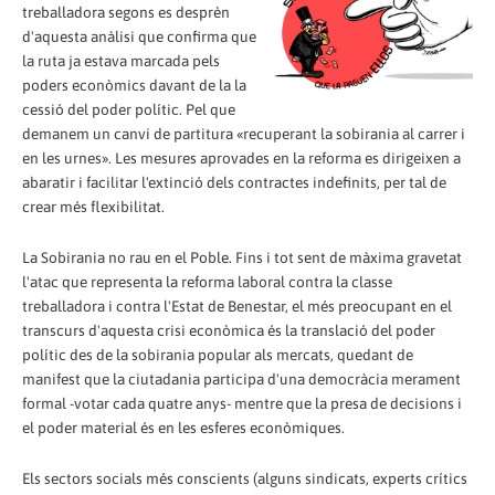
treballadora segons es desprèn
d'aquesta anàlisi que confirma que
la ruta ja estava marcada pels
poders econòmics davant de la la
cessió del poder polític. Pel que
demanem un canvi de partitura «recuperant la sobirania al carrer i
en les urnes». Les mesures aprovades en la reforma es dirigeixen a
abaratir i facilitar l'extinció dels contractes indefinits, per tal de
crear més flexibilitat.
La Sobirania no rau en el Poble. Fins i tot sent de màxima gravetat
l'atac que representa la reforma laboral contra la classe
treballadora i contra l'Estat de Benestar, el més preocupant en el
transcurs d'aquesta crisi econòmica és la translació del poder
polític des de la sobirania popular als mercats, quedant de
manifest que la ciutadania participa d'una democràcia merament
formal -votar cada quatre anys- mentre que la presa de decisions i
el poder material és en les esferes econòmiques.
Els sectors socials més conscients (alguns sindicats, experts crítics