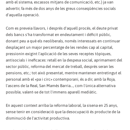
amb el sistema, escassos mitjans de comunicació, etc.) ja van
advertir, fa més de dos anys de les greus conseqüències socials
d'aquella operació.
Com es preveia llavors, i després d'aquell procés, el deute privat
dels bancs s'ha transformat en endeutament i dèficit públic,
donant peu a què els neoliberals, només interessats en continuar
desplaçant un major percentatge de les rendes cap al capital,
pressionin exigint l'aplicació de les seves receptes tòpiques,
antisocials i ineficaces: retall en la despesa social, aprimament del
sector públic, reforma del mercat de treball, després seran les
pensions, etc.; tot això presentat, mentre mantenen entretingut el
personal amb el «pa i circ» contemporani, és a dir, amb la Roja,
l'ascens de la Real, San Mamés Barria..., com l'única alternativa
possible, valent-se de tot l'immens aparell mediàtic.
En aquest context arriba la reforma laboral, la sisena en 25 anys,
sense tenir en consideració que la desocupació és producte de la
disminució de l'activitat productiva.