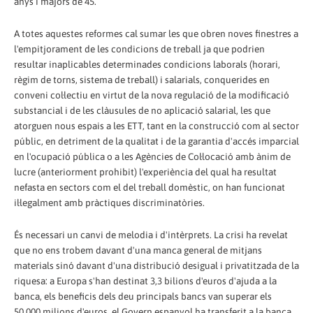
anys i majors de 45.
A totes aquestes reformes cal sumar les que obren noves finestres a
l'empitjorament de les condicions de treball ja que podrien
resultar inaplicables determinades condicions laborals (horari,
règim de torns, sistema de treball) i salarials, conquerides en
conveni col·lectiu en virtut de la nova regulació de la modificació
substancial i de les clàusules de no aplicació salarial, les que
atorguen nous espais a les ETT, tant en la construcció com al sector
públic, en detriment de la qualitat i de la garantia d'accés imparcial
en l'ocupació pública o a les Agències de Col·locació amb ànim de
lucre (anteriorment prohibit) l'experiència del qual ha resultat
nefasta en sectors com el del treball domèstic, on han funcionat
il·legalment amb pràctiques discriminatòries.
És necessari un canvi de melodia i d'intèrprets. La crisi ha revelat
que no ens trobem davant d'una manca general de mitjans
materials sinó davant d'una distribució desigual i privatitzada de la
riquesa: a Europa s'han destinat 3,3 bilions d'euros d'ajuda a la
banca, els beneficis dels deu principals bancs van superar els
50.000 milions d'euros, el Govern espanyol ha transferit a la banca