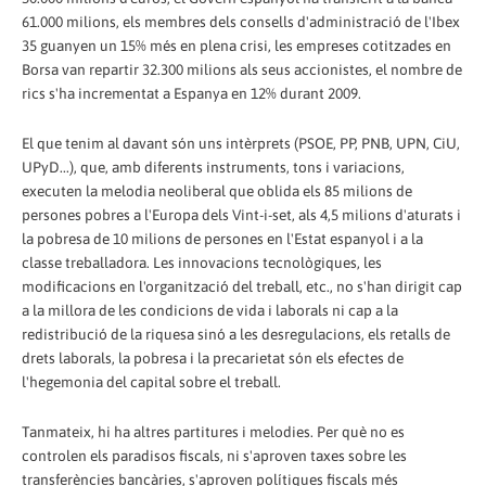
61.000 milions, els membres dels consells d'administració de l'Ibex
35 guanyen un 15% més en plena crisi, les empreses cotitzades en
Borsa van repartir 32.300 milions als seus accionistes, el nombre de
rics s'ha incrementat a Espanya en 12% durant 2009.
El que tenim al davant són uns intèrprets (PSOE, PP, PNB, UPN, CiU,
UPyD...), que, amb diferents instruments, tons i variacions,
executen la melodia neoliberal que oblida els 85 milions de
persones pobres a l'Europa dels Vint-i-set, als 4,5 milions d'aturats i
la pobresa de 10 milions de persones en l'Estat espanyol i a la
classe treballadora. Les innovacions tecnològiques, les
modificacions en l'organització del treball, etc., no s'han dirigit cap
a la millora de les condicions de vida i laborals ni cap a la
redistribució de la riquesa sinó a les desregulacions, els retalls de
drets laborals, la pobresa i la precarietat són els efectes de
l'hegemonia del capital sobre el treball.
Tanmateix, hi ha altres partitures i melodies. Per què no es
controlen els paradisos fiscals, ni s'aproven taxes sobre les
transferències bancàries, s'aproven polítiques fiscals més