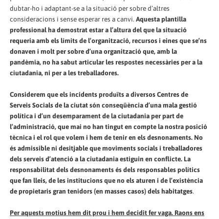
dubtar-ho i adaptant-se a la situació per sobre d’altres
consideracions i sense esperar res a canvi.
Aquesta plantilla
professional ha demostrat estar a l’altura del que la situació
requeria amb els límits de l’organització, recursos i eines que se’ns
donaven i molt per sobre d’una organització que, amb la
pandèmia, no ha sabut articular les respostes necessàries per a la
ciutadania, ni per a les treballadores.
Considerem que els incidents produïts a diversos Centres de
Serveis Socials de la ciutat són conseqüència d’una mala gestió
política i d’un desemparament de la ciutadania per part de
l’administració, que mai no han tingut en compte la nostra posició
tècnica i el rol que volem i hem de tenir en els desnonaments. No
és admissible ni desitjable que moviments socials i treballadores
dels serveis d’atenció a la ciutadania estiguin en conflicte. La
responsabilitat dels desnonaments és dels responsables polítics
que fan lleis, de les institucions que no els aturen i de l’existència
de propietaris gran tenidors (en masses casos) dels habitatges
.
Per aquests motius hem dit prou i hem decidit fer vaga. Raons ens