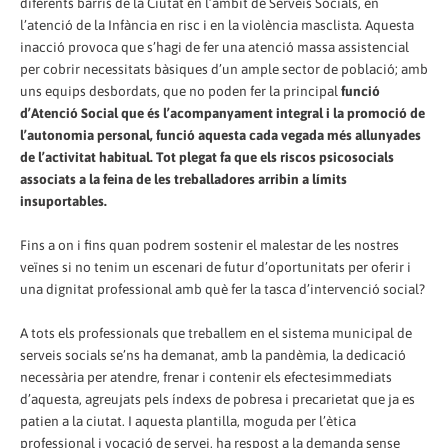
diferents barris de la Ciutat en l’àmbit de Serveis Socials, en
l’atenció de la Infància en risc i en la violència masclista. Aquesta
inacció provoca que s’hagi de fer una atenció massa assistencial
per cobrir necessitats bàsiques d’un ample sector de població; amb
uns equips desbordats, que no poden fer la principal
funció
d’Atenció Social que és l’acompanyament integral i la promoció de
l’autonomia personal, funció aquesta cada vegada més allunyades
de l’activitat habitual. Tot plegat fa que els riscos psicosocials
associats a la feina de les treballadores arribin a límits
insuportables.
Fins a on i fins quan podrem sostenir el malestar de les nostres
veïnes si no tenim un escenari de futur d’oportunitats per oferir i
una dignitat professional amb què fer la tasca d’intervenció social?
A tots els professionals que treballem en el sistema municipal de
serveis socials se’ns ha demanat, amb la pandèmia, la dedicació
necessària per atendre, frenar i contenir els efectesimmediats
d’aquesta, agreujats pels índexs de pobresa i precarietat que ja es
patien a la ciutat. I aquesta plantilla, moguda per l’ètica
professional i vocació de servei, ha respost a la demanda sense