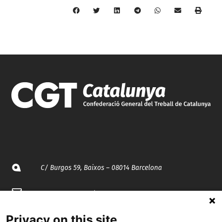
C/ Burgos 59, Baixos – 08014 Barcelona
spccc@
spcgtcatalunya.cat
935 120 481
Privacy on this site