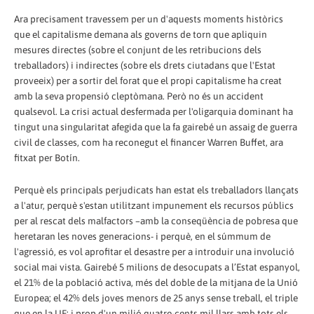
Ara precisament travessem per un d'aquests moments històrics
que el capitalisme demana als governs de torn que apliquin
mesures directes (sobre el conjunt de les retribucions dels
treballadors) i indirectes (sobre els drets ciutadans que l'Estat
proveeix) per a sortir del forat que el propi capitalisme ha creat
amb la seva propensió cleptòmana. Però no és un accident
qualsevol. La crisi actual desfermada per l'oligarquia dominant ha
tingut una singularitat afegida que la fa gairebé un assaig de guerra
civil de classes, com ha reconegut el financer Warren Buffet, ara
fitxat per Botín.
Perquè els principals perjudicats han estat els treballadors llançats
a l'atur, perquè s'estan utilitzant impunement els recursos públics
per al rescat dels malfactors –amb la conseqüència de pobresa que
heretaran les noves generacions- i perquè, en el súmmum de
l'agressió, es vol aprofitar el desastre per a introduir una involució
social mai vista. Gairebé 5 milions de desocupats a l’Estat espanyol,
el 21% de la població activa, més del doble de la mitjana de la Unió
Europea; el 42% dels joves menors de 25 anys sense treball, el triple
que en la UE; i prop d'un milió quatre-cents mil llars amb tots els