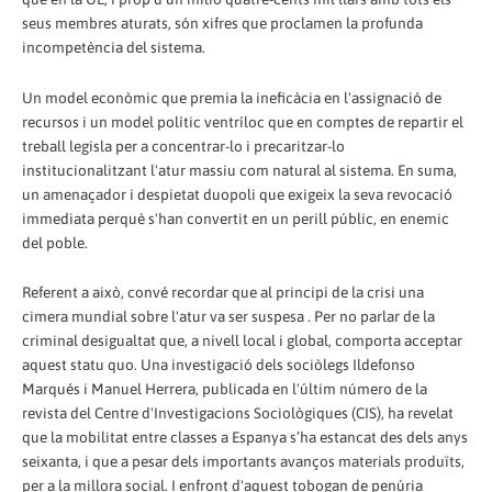
seus membres aturats, són xifres que proclamen la profunda
incompetència del sistema.
Un model econòmic que premia la ineficàcia en l'assignació de
recursos i un model polític ventríloc que en comptes de repartir el
treball legisla per a concentrar-lo i precaritzar-lo
institucionalitzant l'atur massiu com natural al sistema. En suma,
un amenaçador i despietat duopoli que exigeix la seva revocació
immediata perquè s'han convertit en un perill públic, en enemic
del poble.
Referent a això, convé recordar que al principi de la crisi una
cimera mundial sobre l'atur va ser suspesa . Per no parlar de la
criminal desigualtat que, a nivell local i global, comporta acceptar
aquest statu quo. Una investigació dels sociòlegs Ildefonso
Marqués i Manuel Herrera, publicada en l'últim número de la
revista del Centre d'Investigacions Sociològiques (CIS), ha revelat
que la mobilitat entre classes a Espanya s’ha estancat des dels anys
seixanta, i que a pesar dels importants avanços materials produïts,
per a la millora social. I enfront d'aquest tobogan de penúria