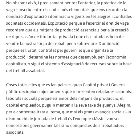
No obstant això, i precisament per tot l'anterior, la pràctica de la
vaga s'inscriu entre els codis més elementals que ens recorden la
condició d'explotació i dominació vigents en les alegres i confiades
societats occidentals. Explotació perquè a l'exercir el dret de vaga
recordem que els mitjans de producció essencials per a la creació
de riquesa són de titularitat privada i que els ciutadans hem de
vendre la nostra força de treball per a sobreviure. Dominació
perquè és l'Estat, controlat pel govern, el que organitza la
producció i determina les normes que desenvolupen l'economia
capitalista, o sigui el sistema d'assignació de recursos sobre la base
del treball assalariat.
Coses totes elles que es fan paleses quan Capital privat i Govern
públic decideixen ajustaments que representen retallades salarials,
laborals i socials perquè els amos dels mitjans de producció, el
capital empleador, puguin mantenir la seva taxa de guanys. Afegim,
per a contextualitzar el tema, que mai els grans avanços socials –la
disminució de jornada de treball és l'exemple clàssic- van ser
concessions governamentals sinó conquestes dels treballadors
associats.