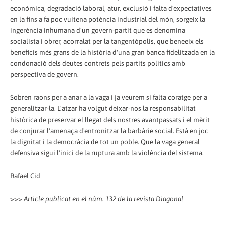
econòmica, degradació laboral, atur, exclusió i falta d'expectatives
en la fins a fa poc vuitena potència industrial del món, sorgeix la
ingerència inhumana d'un govern-partit que es denomina
socialista i obrer, acorralat per la tangentòpolis, que beneeix els
beneficis més grans de la història d'una gran banca fidelitzada en la
condonació dels deutes contrets pels partits polítics amb
perspectiva de govern.
Sobren raons per a anar a la vaga i ja veurem si falta coratge per a
generalitzar-la. L'atzar ha volgut deixar-nos la responsabilitat
històrica de preservar el llegat dels nostres avantpassats i el mèrit
de conjurar l'amenaça d'entronitzar la barbàrie social. Està en joc
la dignitat i la democràcia de tot un poble. Que la vaga general
defensiva sigui l'inici de la ruptura amb la violència del sistema.
Rafael Cid
>>>
Article publicat en el núm. 132 de la revista Diagonal