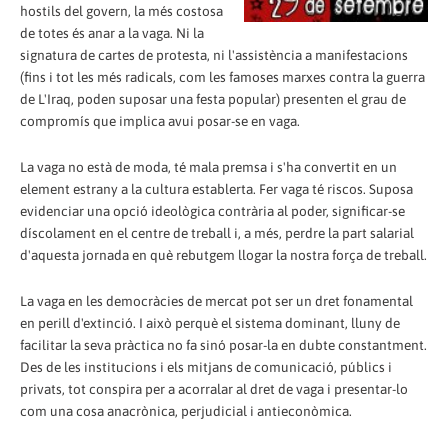
hostils del govern, la més costosa
de totes és anar a la vaga. Ni la
signatura de cartes de protesta, ni l'assistència a manifestacions
(fins i tot les més radicals, com les famoses marxes contra la guerra
de L'Iraq, poden suposar una festa popular) presenten el grau de
compromís que implica avui posar-se en vaga.
La vaga no està de moda, té mala premsa i s'ha convertit en un
element estrany a la cultura establerta. Fer vaga té riscos. Suposa
evidenciar una opció ideològica contrària al poder, significar-se
díscolament en el centre de treball i, a més, perdre la part salarial
d'aquesta jornada en què rebutgem llogar la nostra força de treball.
La vaga en les democràcies de mercat pot ser un dret fonamental
en perill d'extinció. I això perquè el sistema dominant, lluny de
facilitar la seva pràctica no fa sinó posar-la en dubte constantment.
Des de les institucions i els mitjans de comunicació, públics i
privats, tot conspira per a acorralar al dret de vaga i presentar-lo
com una cosa anacrònica, perjudicial i antieconòmica.