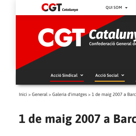
QUI SOM
Acció Sindical
Acció Social
Inici
>
General
>
Galeria d'imatges
>
1 de maig 2007 a Bar
1 de maig 2007 a Bar