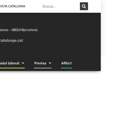
Search
VISTA CATALUNYA
Baixos – 08014 Barcelona
catalunya.cat
Salut laboral
Premsa
Afilia’t