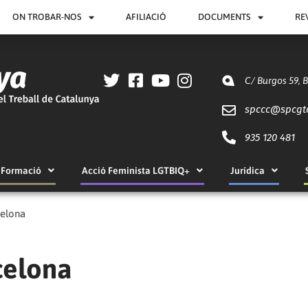
ON TROBAR-NOS
AFILIACIÓ
DOCUMENTS
RE
C/ Burgos 59, 
spccc@
spcgt
935 120 481
Formació
Acció Feminista LGTBIQ+
Jurídica
celona
celona