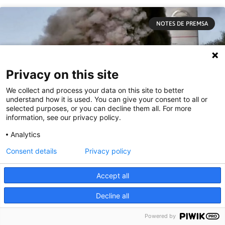
NOTES DE PREMSA
Privacy on this site
We collect and process your data on this site to better
understand how it is used. You can give your consent to all or
selected purposes, or you can decline them all. For more
information, see our privacy policy.
Analytics
Consent details
Privacy policy
Accept all
CGT anima a secundar la vaga del Metall
Decline all
a Barcelona per pressionar els sindicats
negociadors
Powered by