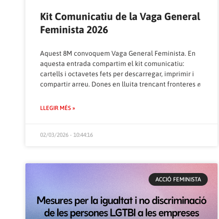
Kit Comunicatiu de la Vaga General
Feminista 2026
Aquest 8M convoquem Vaga General Feminista. En
aquesta entrada compartim el kit comunicatiu:
cartells i octavetes fets per descarregar, imprimir i
compartir arreu. Dones en lluita trencant fronteres ✊
LLEGIR MÉS »
02/03/2026 - 10:44:16
ACCIÓ FEMINISTA