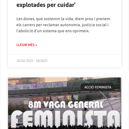
explotades per cuidar’
Les dones, que sostenim la vida, diem prou i prenem
els carrers per reclamar autonomia, justícia social i
l’abolició d’un sistema que ens oprimeix.
LLEGIR MÉS »
10/02/2025 - 18:38:25
ACCIÓ FEMINISTA