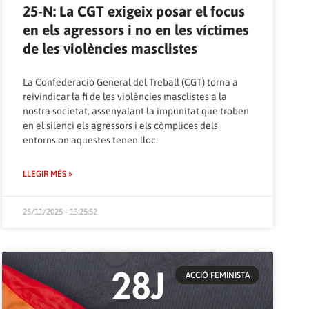
25-N: La CGT exigeix posar el focus
en els agressors i no en les víctimes
de les violències masclistes
La Confederació General del Treball (CGT) torna a
reivindicar la fi de les violències masclistes a la
nostra societat, assenyalant la impunitat que troben
en el silenci els agressors i els còmplices dels
entorns on aquestes tenen lloc.
LLEGIR MÉS »
25/11/2025 - 13:25:52
ACCIÓ FEMINISTA