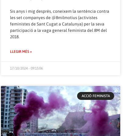
Sis anys i mig després, coneixem la sentència contra
les set companyes de @8milmotius (activistes
feministes de Sant Cugat a Catalunya) per la seva
participació a la vaga general feminista del 8M del
2018.
LLEGIR MÉS »
17/10/2024 - 09:15:06
ACCIÓ FEMINISTA