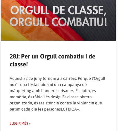
28J: Per un Orgull combatiu i de
classe!
Aquest 28 de juny tornem als carrers. Perquè l’Orgull
no és una festa buida ni una campanya de
màrqueting amb banderes irisades. És lluita, és
memòria, és ràbia i és desig. És classe obrera
organitzada, és resistència contra la violència que
patim cada dia les personesLGTBIQA+.
LLEGIR MÉS »