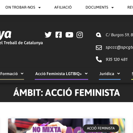
ON TROBAR-NOS
AFILIACIÓ
DOCUMENTS
RE
C/ Burgos 59, 
spccc@
spcgt
935 120 481
Formació
Acció Feminista LGTBIQ+
Jurídica
ÁMBIT: ACCIÓ FEMINISTA
Pàgina
Pàgina
Pàgina
Pàgina
ACCIÓ FEMINISTA