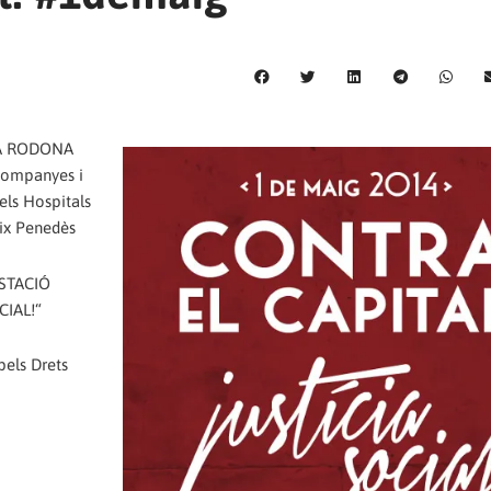
AULA RODONA
companyes i
els Hospitals
aix Penedès
ESTACIÓ
CIAL!“
els Drets