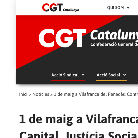
QUI SOM
Acció Sindical
Acció Social
Inici
>
Notícies
>
1 de maig a Vilafranca del Penedès: Contra
1 de maig a Vilafranc
Capital, Justícia Soci