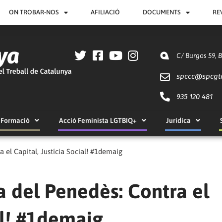
ON TROBAR-NOS
AFILIACIÓ
DOCUMENTS
RE
C/ Burgos 59, 
spccc@
spcgt
935 120 481
Formació
Acció Feminista LGTBIQ+
Jurídica
 el Capital, Justícia Social! #1demaig
a del Penedès: Contra el
al! #1demaig