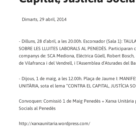
Dimarts, 29 abril, 2014
- Dilluns, 28 d’abril, a les 20.00h. Escorxador (Sala 1): T
SOBRE LES LLUITES LABORALS AL PENEDÈS. Participaran 
companys de: SCA Mediona, Elèctrica Güell, Robert Bosch, 
de Vilafranca i del Vendrell, i l’Assemblea d’Aturades del B
- Dijous, 1 de maig, a les 12.00h. Plaça de Jaume I: MANIF
UNITÀRIA, sota el lema “CONTRA EL CAPITAL, JUSTÍCIA SO
Convoquen: Comissió 1 de Maig Penedès + Xarxa Unitària p
Socials al Penedès
http://xarxaunitaria.wordpress.com/