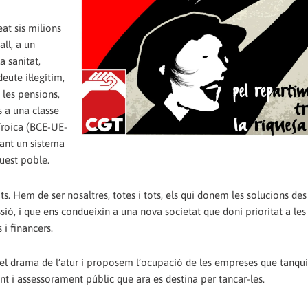
at sis milions
all, a un
a sanitat,
eute il·legítim,
 les pensions,
es a una classe
Troica (BCE-UE-
rant un sistema
quest poble.
its. Hem de ser nosaltres, totes i tots, els qui donem les solucions des
ssió, i que ens condueixin a una nova societat que doni prioritat a les
i financers.
l drama de l’atur i proposem l’ocupació de les empreses que tanquin
nt i assessorament públic que ara es destina per tancar-les.