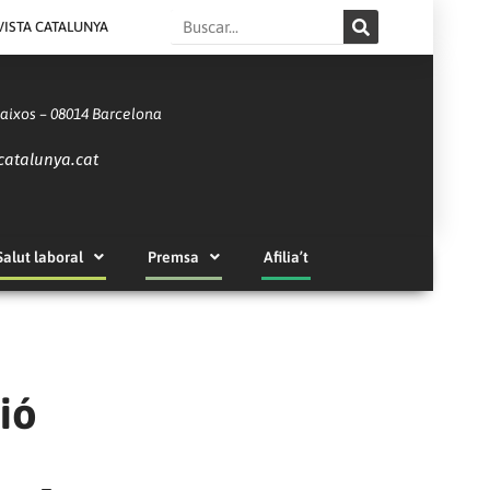
Search
VISTA CATALUNYA
Baixos – 08014 Barcelona
catalunya.cat
Salut laboral
Premsa
Afilia’t
ió