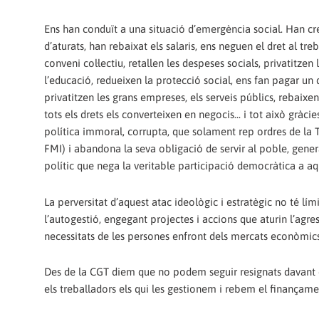
Ens han conduït a una situació d’emergència social. Han cre
d’aturats, han rebaixat els salaris, ens neguen el dret al treb
conveni col·lectiu, retallen les despeses socials, privatitzen l
l’educació, redueixen la protecció social, ens fan pagar un d
privatitzen les grans empreses, els serveis públics, rebaixen
tots els drets els converteixen en negocis... i tot això gràci
política immoral, corrupta, que solament rep ordres de la 
FMI) i abandona la seva obligació de servir al poble, gene
polític que nega la veritable participació democràtica a a
La perversitat d’aquest atac ideològic i estratègic no té lím
l’autogestió, engegant projectes i accions que aturin l’agre
necessitats de les persones enfront dels mercats econòmics 
Des de la CGT diem que no podem seguir resignats davant e
els treballadors els qui les gestionem i rebem el finançame