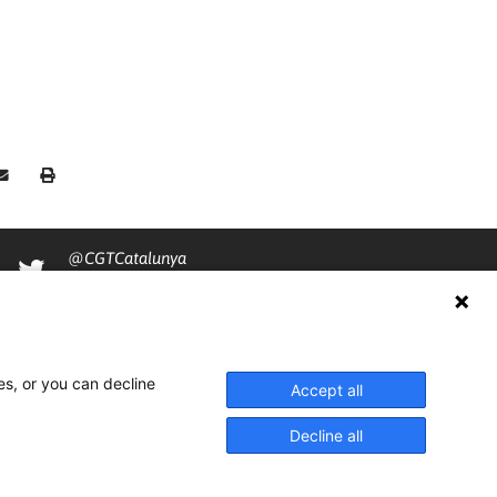
@CGTCatalunya
cgtcatalunya
CGTCatalunya
cgtcatalunya
es, or you can decline
Accept all
Decline all