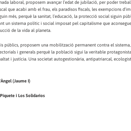
ornada laboral, proposem avançar l’edat de jubilació, per poder treball
iscal que acabi amb el frau, els paradisos fiscals, les exempcions d’i
aguin més, perquè la sanitat, l’educació, la protecció social siguin púb
vant un sistema polític i social imposat pel capitalisme que aconsegue
ucció de la vida al planeta.
pais públics, proposem una mobilització permanent contra el sistema
torials i generals perquè la població sigui la veritable protagonista
ltat i justícia. Una societat autogestionària, antipatriarcal, ecologis
l'Àngel (Jaume I)
 Piquete i Los Solidarios