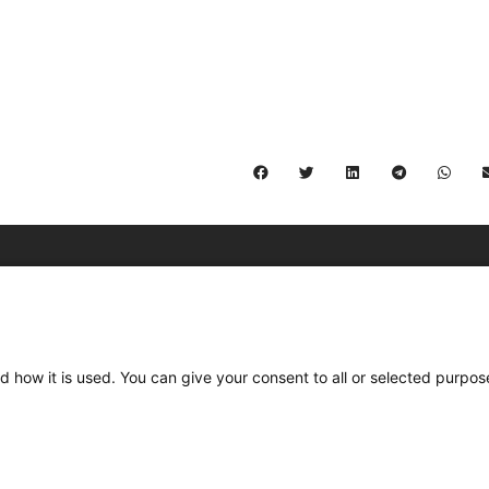
C/ Burgos 59, Baixos – 08014 Barcelona
spccc@
spcgtcatalunya.cat
d how it is used. You can give your consent to all or selected purpos
935 120 481