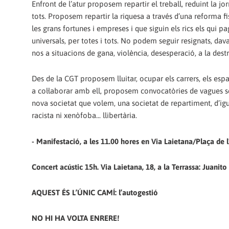
Enfront de l’atur proposem repartir el treball, reduint la j
tots. Proposem repartir la riquesa a través d’una reforma f
les grans fortunes i empreses i que siguin els rics els qui p
universals, per totes i tots. No podem seguir resignats, da
nos a situacions de gana, violència, desesperació, a la destr
Des de la CGT proposem lluitar, ocupar els carrers, els es
a col·laborar amb ell, proposem convocatòries de vagues sec
nova societat que volem, una societat de repartiment, d’igua
racista ni xenòfoba... llibertària.
- Manifestació, a les 11.00 hores en Via Laietana/Plaça de 
Concert acústic 15h. Via Laietana, 18, a la Terrassa: Juanito
AQUEST ÉS L’ÚNIC CAMÍ: l’autogestió
NO HI HA VOLTA ENRERE!