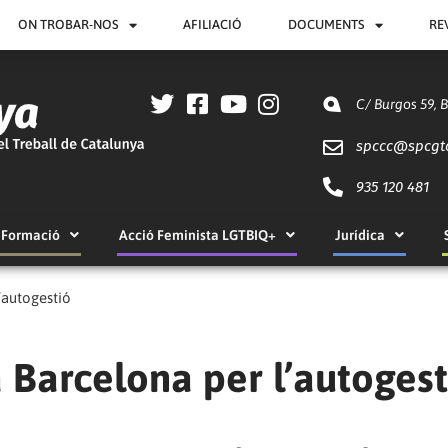
ON TROBAR-NOS
AFILIACIÓ
DOCUMENTS
RE
C/ Burgos 59, 
spccc@
spcgt
935 120 481
Formació
Acció Feminista LGTBIQ+
Jurídica
’autogestió
 Barcelona per l’autogest