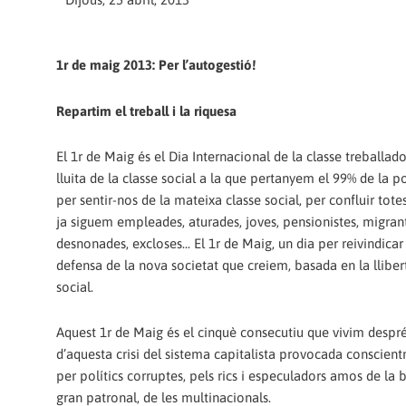
1r de maig 2013: Per l’autogestió!
Repartim el treball i la riquesa
El 1r de Maig és el Dia Internacional de la classe treballado
lluita de la classe social a la que pertanyem el 99% de la p
per sentir-nos de la mateixa classe social, per confluir tote
ja siguem empleades, aturades, joves, pensionistes, migrant
desnonades, excloses... El 1r de Maig, un dia per reivindicar 
defensa de la nova societat que creiem, basada en la lliberta
social.
Aquest 1r de Maig és el cinquè consecutiu que vivim després
d’aquesta crisi del sistema capitalista provocada conscien
per polítics corruptes, pels rics i especuladors amos de la 
gran patronal, de les multinacionals.