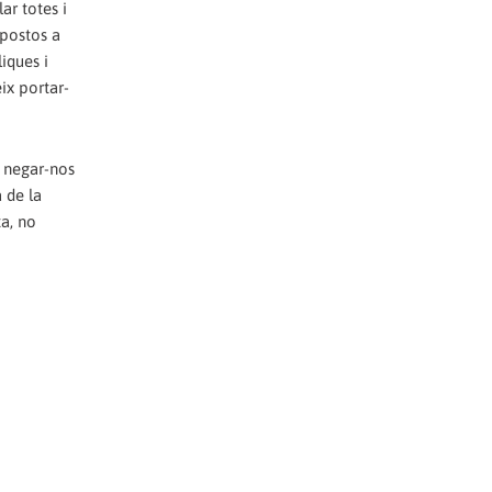
ar totes i
mpostos a
liques i
ix portar-
, negar-nos
 de la
ta, no