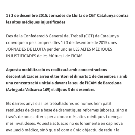
1 i 3 de desembre 2015: Jornades de Lluita de CGT Catalunya contra
les altes mèdiques injustificades
Des de la Confederació General del Treball (CGT) de Catalunya
convoquem pels propers dies 1 i 3 de desembre de 2015 unes
JORNADES DE LLUITA per denunciar LES ALTES MÈDIQUES
INJUSTIFICADES de les Mútues i de l'ICAM.
Aquesta mobilització es realitzarà amb concentracions
descentralitzades arreu el territori el dimarts 1 de desembre, i amb
una concentració unitària davant la seu de l'ICAM de Barcelona
(Avinguda Vallcarca 169) el dijous 3 de desembre.
Els darrers anys els i les treballadores no només hem patit
retallades de drets a base de dramàtiques reformes laborals, sinó a
través de nous criteris per a donar més altes mèdiques i denegar
més invalideses. Aquesta actuació no es fonamenta en cap nova
avaluació mèdica, sinó que té com a únic objectiu de reduir la