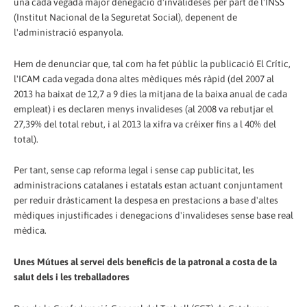
una cada vegada major denegació d'invalideses per part de l'INSS
(Institut Nacional de la Seguretat Social), depenent de
l'administració espanyola.
Hem de denunciar que, tal com ha fet públic la publicació El Crític,
l'ICAM cada vegada dona altes mèdiques més ràpid (del 2007 al
2013 ha baixat de 12,7 a 9 dies la mitjana de la baixa anual de cada
empleat) i es declaren menys invalideses (al 2008 va rebutjar el
27,39% del total rebut, i al 2013 la xifra va créixer fins a l 40% del
total).
Per tant, sense cap reforma legal i sense cap publicitat, les
administracions catalanes i estatals estan actuant conjuntament
per reduir dràsticament la despesa en prestacions a base d'altes
mèdiques injustificades i denegacions d'invalideses sense base real
mèdica.
Unes Mútues al servei dels beneficis de la patronal a costa de la
salut dels i les treballadores