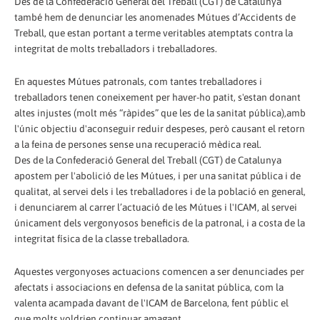
Des de la Confederació General del Treball (CGT) de Catalunya
també hem de denunciar les anomenades Mútues d’Accidents de
Treball, que estan portant a terme veritables atemptats contra la
integritat de molts treballadors i treballadores.
En aquestes Mútues patronals, com tantes treballadores i
treballadors tenen coneixement per haver-ho patit, s'estan donant
altes injustes (molt més “ràpides” que les de la sanitat pública),amb
l'únic objectiu d'aconseguir reduir despeses, però causant el retorn
a la feina de persones sense una recuperació mèdica real.
Des de la Confederació General del Treball (CGT) de Catalunya
apostem per l'abolició de les Mútues, i per una sanitat pública i de
qualitat, al servei dels i les treballadores i de la població en general,
i denunciarem al carrer l’actuació de les Mútues i l'ICAM, al servei
únicament dels vergonyosos beneficis de la patronal, i a costa de la
integritat física de la classe treballadora.
Aquestes vergonyoses actuacions comencen a ser denunciades per
afectats i associacions en defensa de la sanitat pública, com la
valenta acampada davant de l'ICAM de Barcelona, fent públic el
que molts voldrien continuar amagant.