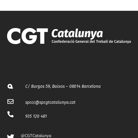
C/ Burgos 59, Baixos – 08014 Barcelona
spccc@
spcgtcatalunya.cat
935 120 481
@CGTCatalunya