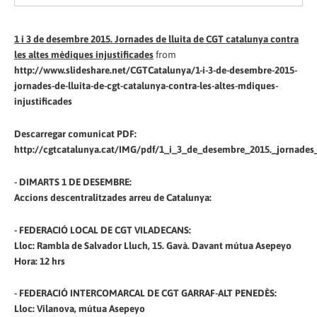
1 i 3 de desembre 2015. Jornades de lluita de CGT catalunya contra
les altes mèdiques injustificades
from
http://www.slideshare.net/CGTCatalunya/1-i-3-de-desembre-2015-
jornades-de-lluita-de-cgt-catalunya-contra-les-altes-mdiques-
injustificades
Descarregar comunicat PDF:
http://cgtcatalunya.cat/IMG/pdf/1_i_3_de_desembre_2015._jornades_
-
DIMARTS 1 DE DESEMBRE:
Accions descentralitzades arreu de Catalunya:
- FEDERACIÓ LOCAL DE CGT VILADECANS:
Lloc: Rambla de Salvador Lluch, 15. Gavà. Davant mútua Asepeyo
Hora: 12 hrs
- FEDERACIÓ INTERCOMARCAL DE CGT GARRAF-ALT PENEDÈS:
Lloc: Vilanova, mútua Asepeyo