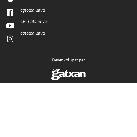
cgtcatalunya
CGTCatalunya
cgtcatalunya
Desenvolupat per