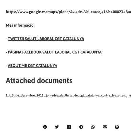
https://www.google.es/maps/place/Av.+de+Vallcarca,+169,+08023+B
Més informació:
-
TWITTER SALUT LABORAL CGT CATALUNYA
-
PÀGINA FACEBOOK SALUT LABORAL CGT CATALUNYA
-
ABOUT.ME CGT CATALUNYA
Attached documents
1_i_3_de_desembre_2015._jornades_de_lluita_de_cgt_catalunya_contra_les_altes_medi